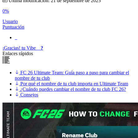
Última modificación: 21 de septiembre de 2025
0%
Usuario
Puntuación
¡Gracias!
tu
Vibe
?
Enlaces rápidos
FC 26 Ultimate Team: Guía paso a paso para cambiar el
nombre de tu club
Por qué el nombre de tu club importa en Ultimate Team
¿Cuándo puedes cambiar el nombre de tu club FC 26?
Consejos