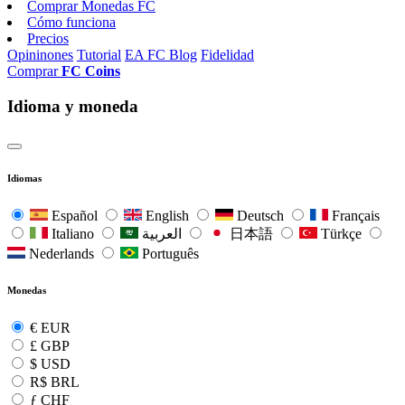
Comprar Monedas FC
Cómo funciona
Precios
Opininones
Tutorial
EA FC Blog
Fidelidad
Comprar
FC Coins
Idioma y moneda
Idiomas
Español
English
Deutsch
Français
Italiano
العربية
日本語
Türkçe
Nederlands
Português
Monedas
€
EUR
£
GBP
$
USD
R$
BRL
ƒ
CHF