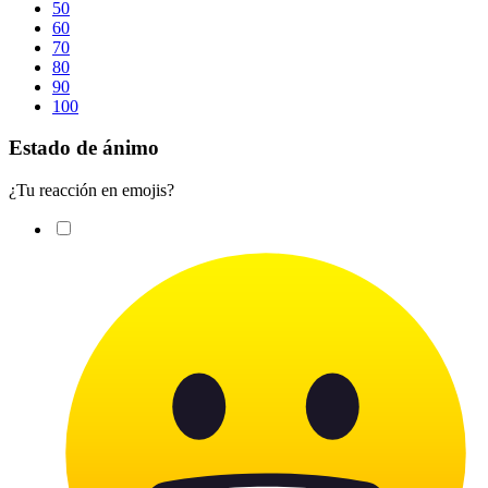
50
60
70
80
90
100
Estado de ánimo
¿Tu reacción en emojis?