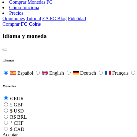
Comprar Monedas FC
Cómo funciona
Precios
Opininones
Tutorial
EA FC Blog
Fidelidad
Comprar
FC Coins
Idioma y moneda
Idiomas
Español
English
Deutsch
Français
Monedas
€
EUR
£
GBP
$
USD
R$
BRL
ƒ
CHF
$
CAD
Aceptar