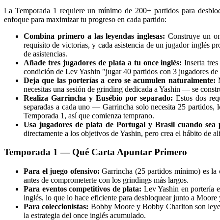
La Temporada 1 requiere un mínimo de 200+ partidos para desbloquea
enfoque para maximizar tu progreso en cada partido:
Combina primero a las leyendas inglesas:
Construye un onc
requisito de victorias, y cada asistencia de un jugador inglé
de asistencias.
Añade tres jugadores de plata a tu once inglés:
Inserta tres
condición de Lev Yashin "jugar 40 partidos con 3 jugadores de
Deja que las porterías a cero se acumulen naturalmente:
M
necesitas una sesión de grinding dedicada a Yashin — se constr
Realiza Garrincha y Eusébio por separado:
Estos dos requ
separadas a cada uno — Garrincha solo necesita 25 partidos, lo
Temporada 1, así que comienza temprano.
Usa jugadores de plata de Portugal y Brasil cuando sea p
directamente a los objetivos de Yashin, pero crea el hábito de a
Temporada 1 — Qué Carta Apuntar Primero
Para el juego ofensivo:
Garrincha (25 partidos mínimo) es la 
antes de comprometerte con los grindings más largos.
Para eventos competitivos de plata:
Lev Yashin en portería e
inglés, lo que lo hace eficiente para desbloquear junto a Moore
Para coleccionistas:
Bobby Moore y Bobby Charlton son leyenda
la estrategia del once inglés acumulado.