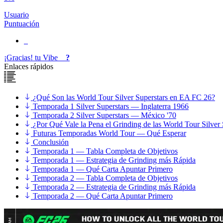
Usuario
Puntuación
¡Gracias!
tu
Vibe
?
Enlaces rápidos
¿Qué Son las World Tour Silver Superstars en EA FC 26?
Temporada 1 Silver Superstars — Inglaterra 1966
Temporada 2 Silver Superstars — México '70
¿Por Qué Vale la Pena el Grinding de las World Tour Silver 
Futuras Temporadas World Tour — Qué Esperar
Conclusión
Temporada 1 — Tabla Completa de Objetivos
Temporada 1 — Estrategia de Grinding más Rápida
Temporada 1 — Qué Carta Apuntar Primero
Temporada 2 — Tabla Completa de Objetivos
Temporada 2 — Estrategia de Grinding más Rápida
Temporada 2 — Qué Carta Apuntar Primero