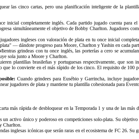
r las cinco cartas, pero una planificación inteligente de la plantill
e inicial completamente inglés. Cada partido jugado cuenta para el 
s progresa simultáneamente el objetivo de Bobby Charlton. Jugadores 
 jugadores ingleses con valoración de plata en tu once inicial comple
 plata" — dándote progreso para Moore, Charlton y Yashin en cada part
ientras grindeas con tu once inglés, las porterías a cero se acumulan
uye sola junto a Moore y Charlton.
ieren plantillas brasileñas y portuguesas respectivamente, que son i
 que lo convierte en el más rápido de los cinco. El requisito de 100 p
osible:
Cuando grindees para Eusébio y Garrincha, incluye jugadore
linear jugadores de plata y mantiene tu plantilla cohesionada para Event
carta más rápida de desbloquear en la Temporada 1 y una de las más d
s un activo único y poderoso en competiciones solo-plata. Su objetivo 
 y Charlton.
s inglesas icónicas que serán raras en el ecosistema de FC 26. Su g