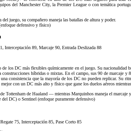
 equipos del Manchester City, la Premier League o con temática portu
 del juego, su compañero maneja las batallas de altura y poder.
(enfoque defensivo y físico)
n
1, Interceptación 89, Marcaje 90, Entrada Deslizada 88
 de los DC más flexibles químicamente en el juego. Su nacionalidad br
a construcciones híbridas o mixtas. En el campo, sus 90 de marcaje y 8
 una consistencia que la mayoría de los DC no pueden replicar. Su rit
a mejor con un DC más alto y físico que gane los duelos aéreos mientras
e Tottenham de Haaland — mientras Marquinhos maneja el marcaje y la
ave del DC) o Sentinel (enfoque puramente defensivo)
Regate 75, Interceptación 85, Pase Corto 85