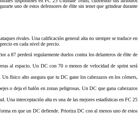
entrales disponibles en FC 25 Ultimate Team, cubriendo sus atributos
gurarte uno de estos defensores de élite sin tener que grindear durante
ataques rivales. Una calificación general alta no siempre se traduce en
precio en cada nivel de precio.
ior a 87 perderá regularmente duelos contra los delanteros de élite de
reras al espacio. Un DC con 70 o menos de velocidad de sprint será
 Un físico alto asegura que tu DC gane los cabezazos en los córners,
pejes o deja el balón en zonas peligrosas. Un DC que gana cabezazos
d. Una interceptación alta es una de las mejores estadísticas en FC 25
 forma en que un DC defiende. Prioriza DC con al menos uno de estos