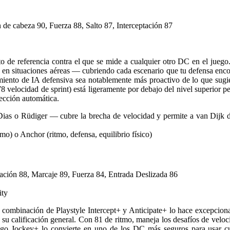
 de cabeza 90, Fuerza 88, Salto 87, Interceptación 87
to de referencia contra el que se mide a cualquier otro DC en el juego
o en situaciones aéreas — cubriendo cada escenario que tu defensa enco
ento de IA defensiva sea notablemente más proactivo de lo que sugier
8 velocidad de sprint) está ligeramente por debajo del nivel superior pe
lección automática.
s o Rüdiger — cubre la brecha de velocidad y permite a van Dijk do
mo) o Anchor (ritmo, defensa, equilibrio físico)
tación 88, Marcaje 89, Fuerza 84, Entrada Deslizada 86
ity
u combinación de Playstyle Intercept+ y Anticipate+ lo hace excepcional
su calificación general. Con 81 de ritmo, maneja los desafíos de velo
asgo Jockey+ lo convierte en uno de los DC más seguros para usar c