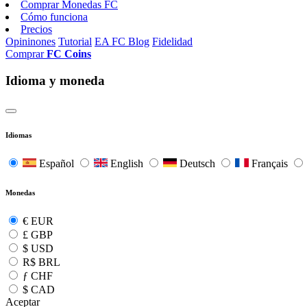
Comprar Monedas FC
Cómo funciona
Precios
Opininones
Tutorial
EA FC Blog
Fidelidad
Comprar
FC Coins
Idioma y moneda
Idiomas
Español
English
Deutsch
Français
Monedas
€
EUR
£
GBP
$
USD
R$
BRL
ƒ
CHF
$
CAD
Aceptar