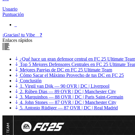
Usuario
Puntuación
¡Gracias!
tu
Vibe
?
Enlaces rápidos
¿Qué hace un gran defensor central en FC 25 Ultimate Tea
Top 5 Mejores Defensores Centrales en FC 25 Ultimate Te
Mejores Parejas de DC en FC 25 Ultimate Team
Cómo Sacar el Máximo Provecho de tus DC en FC 25
Conclusión
1. Virgil van Dijk — 90 OVR | DC | Liverpool
2. Rúben Dias — 89 OVR | DC | Manchester City
3. Marquinhos — 88 OVR | DC | Paris Saint-Germain
4. John Stones — 87 OVR | DC | Manchester City
5. Antonio Rüdiger — 87 OVR | DC | Real Madrid