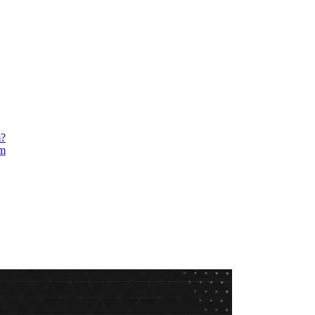
m?
am