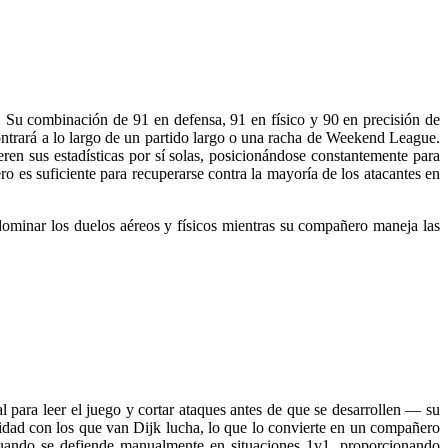
. Su combinación de 91 en defensa, 91 en físico y 90 en precisión de
ntrará a lo largo de un partido largo o una racha de Weekend League.
en sus estadísticas por sí solas, posicionándose constantemente para
ro es suficiente para recuperarse contra la mayoría de los atacantes en
minar los duelos aéreos y físicos mientras su compañero maneja las
 para leer el juego y cortar ataques antes de que se desarrollen — su
cidad con los que van Dijk lucha, lo que lo convierte en un compañero
uando se defiende manualmente en situaciones 1v1, proporcionando