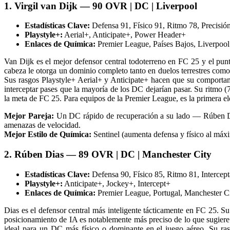
1. Virgil van Dijk — 90 OVR | DC | Liverpool
Estadísticas Clave:
Defensa 91, Físico 91, Ritmo 78, Precisión
Playstyle+:
Aerial+, Anticipate+, Power Header+
Enlaces de Química:
Premier League, Países Bajos, Liverpool
Van Dijk es el mejor defensor central todoterreno en FC 25 y el pun
cabeza le otorga un dominio completo tanto en duelos terrestres com
Sus rasgos Playstyle+ Aerial+ y Anticipate+ hacen que su comportami
interceptar pases que la mayoría de los DC dejarían pasar. Su ritmo (7
la meta de FC 25. Para equipos de la Premier League, es la primera e
Mejor Pareja:
Un DC rápido de recuperación a su lado — Rúben Dia
amenazas de velocidad.
Mejor Estilo de Química:
Sentinel (aumenta defensa y físico al máxi
2. Rúben Dias — 89 OVR | DC | Manchester City
Estadísticas Clave:
Defensa 90, Físico 85, Ritmo 81, Intercep
Playstyle+:
Anticipate+, Jockey+, Intercept+
Enlaces de Química:
Premier League, Portugal, Manchester C
Dias es el defensor central más inteligente tácticamente en FC 25. S
posicionamiento de IA es notablemente más preciso de lo que sugiere 
ideal para un DC más físico o dominante en el juego aéreo. Su r