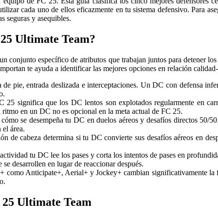
u equipo de FC 25. Esta guía clasifica los cinco mejores defensores c
tilizar cada uno de ellos eficazmente en tu sistema defensivo. Para ase
s seguras y asequibles.
 25 Ultimate Team?
 conjunto específico de atributos que trabajan juntos para detener los 
mportan te ayuda a identificar las mejores opciones en relación calidad-
 de pie, entrada deslizada e interceptaciones. Un DC con defensa infer
o.
 25 significa que los DC lentos son explotados regularmente en car
l ritmo en un DC no es opcional en la meta actual de FC 25.
 cómo se desempeña tu DC en duelos aéreos y desafíos directos 50/50.
 el área.
ión de cabeza determina si tu DC convierte sus desafíos aéreos en des
ctividad tu DC lee los pases y corta los intentos de pases en profundida
 se desarrollen en lugar de reaccionar después.
e+ como Anticipate+, Aerial+ y Jockey+ cambian significativamente la
o.
C 25 Ultimate Team