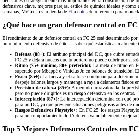
decisiones estratégicamente más importantes en la construcción de t
defensivos clave, mejores parejas, estilos de química ideales y cómo u
semanas, MrGeek es tu tienda de
Fifa coins
de referencia para moneda
¿Qué hace un gran defensor central en FC
El rendimiento de un defensor central en FC 25 está determinado por un
un rendimiento defensivo de élite — saber qué estadísticas realmente i
Defensa (88+):
El atributo principal del DC, que cubre entrada
FC 25 y dejará huecos que tu portero no puede cubrir por sí sol
Ritmo (75+ mínimo, 80+ preferido):
La meta de ritmo en FC
superado por Mbappé o Vinícius Jr. en balones de transición. E
Físico (85+):
La fuerza y el salto se combinan para determinar
despeje balones largos y mantenga a raya a delanteros físicos en
Precisión de cabeza (85+):
A menudo infravalorada, la precis
pero no puede dirigirlos es un riesgo defensivo en los centros.
Interceptación (87+):
La interceptación determina con qué proa
para un DC, ya que previene situaciones peligrosas antes de que
Rasgos Defensivos Playstyle+:
En FC 25, los rasgos Playstyl
para un comportamiento de IA defensiva notablemente mejorad
Top 5 Mejores Defensores Centrales en F