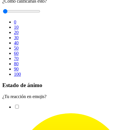
¿Cómo calificarías esto?
0
10
20
30
40
50
60
70
80
90
100
Estado de ánimo
¿Tu reacción en emojis?