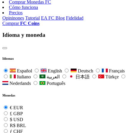
Comprar Monedas FC
Cómo funciona
Precios
Opininones
Tutorial
EA FC Blog
Fidelidad
Comprar
FC Coins
Idioma y moneda
Idiomas
Español
English
Deutsch
Français
Italiano
العربية
日本語
Türkçe
Nederlands
Português
Monedas
€
EUR
£
GBP
$
USD
R$
BRL
ƒ
CHF