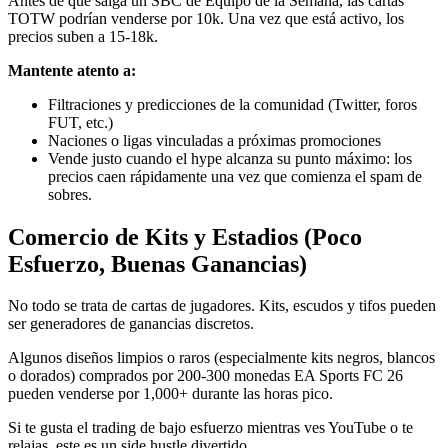
Antes de que salga un SBC de Equipo de la Semana, las cartas
TOTW podrían venderse por 10k. Una vez que está activo, los
precios suben a 15-18k.
Mantente atento a:
Filtraciones y predicciones de la comunidad (Twitter, foros
FUT, etc.)
Naciones o ligas vinculadas a próximas promociones
Vende justo cuando el hype alcanza su punto máximo: los
precios caen rápidamente una vez que comienza el spam de
sobres.
Comercio de Kits y Estadios (Poco
Esfuerzo, Buenas Ganancias)
No todo se trata de cartas de jugadores. Kits, escudos y tifos pueden
ser generadores de ganancias discretos.
Algunos diseños limpios o raros (especialmente kits negros, blancos
o dorados) comprados por 200-300 monedas EA Sports FC 26
pueden venderse por 1,000+ durante las horas pico.
Si te gusta el trading de bajo esfuerzo mientras ves YouTube o te
relajas, este es un side hustle divertido.