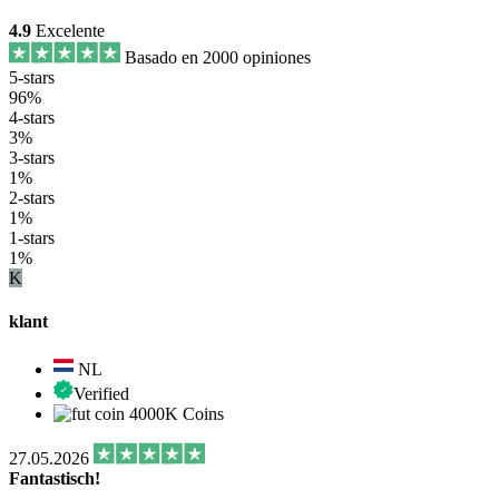
4.9
Excelente
Basado en 2000 opiniones
5-stars
96%
4-stars
3%
3-stars
1%
2-stars
1%
1-stars
1%
K
klant
NL
Verified
4000K Coins
27.05.2026
Fantastisch!