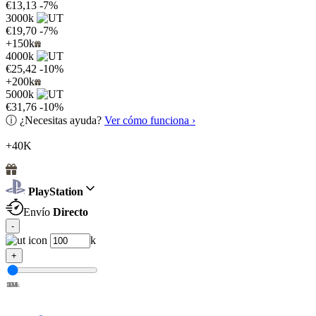
€13,13
-7%
3000k
€19,70
-7%
+150k
4000k
€25,42
-10%
+200k
5000k
€31,76
-10%
ⓘ
¿Necesitas ayuda?
Ver cómo funciona ›
+40K
PlayStation
Envío
Directo
-
k
+
100k
1M
2M
3M
4M
5M