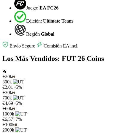
Juego:
EA FC26
Edición:
Ultimate Team
Región
Global
Envío Seguro
Comisión EA incl.
Los Más Vendidos: FUT 26 Coins
🔥
+20k
300k
€2,01
-5%
+30k
700k
€4,69
-5%
+60k
1000k
€6,57
-7%
+100k
2000k