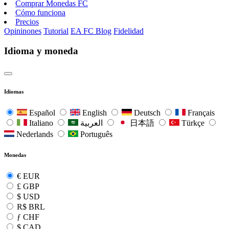
Comprar Monedas FC
Cómo funciona
Precios
Opininones
Tutorial
EA FC Blog
Fidelidad
Idioma y moneda
Idiomas
Español
English
Deutsch
Français
Italiano
العربية
日本語
Türkçe
Nederlands
Português
Monedas
€
EUR
£
GBP
$
USD
R$
BRL
ƒ
CHF
$
CAD