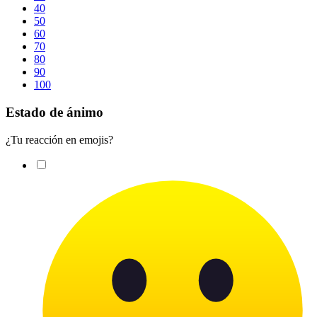
40
50
60
70
80
90
100
Estado de ánimo
¿Tu reacción en emojis?