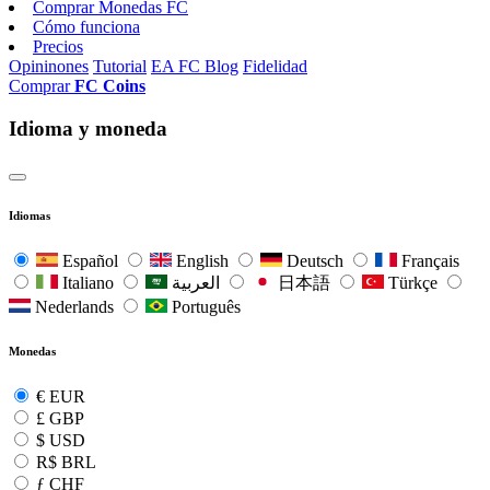
Comprar Monedas FC
Cómo funciona
Precios
Opininones
Tutorial
EA FC Blog
Fidelidad
Comprar
FC Coins
Idioma y moneda
Idiomas
Español
English
Deutsch
Français
Italiano
العربية
日本語
Türkçe
Nederlands
Português
Monedas
€
EUR
£
GBP
$
USD
R$
BRL
ƒ
CHF