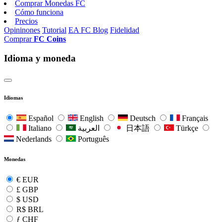
Comprar Monedas FC
Cómo funciona
Precios
Opininones
Tutorial
EA FC Blog
Fidelidad
Comprar
FC Coins
Idioma y moneda
Idiomas
Español
English
Deutsch
Français
Italiano
العربية
日本語
Türkçe
Nederlands
Português
Monedas
€
EUR
£
GBP
$
USD
R$
BRL
ƒ
CHF