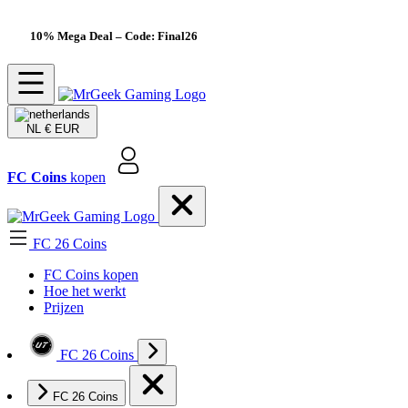
10% Mega Deal
– Code: Final26
NL
€ EUR
FC Coins
kopen
FC 26 Coins
FC Coins kopen
Hoe het werkt
Prijzen
FC 26 Coins
FC 26 Coins