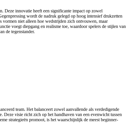
n. Deze innovatie heeft een significante impact op zowel
 Gegenpressing wordt de nadruk gelegd op hoog intensief drukzetten
zes vormen niet alleen hoe wedstrijden zich ontvouwen, maar
nctie voegt diepgang en realisme toe, waardoor spelers de stijlen van
an de tegenstander.
alanceerd team. Het balanceert zowel aanvallende als verdedigende
tie. Deze visie richt zich op het handhaven van een evenwicht tussen
reme strategieën promoot, is het waarschijnlijk de meest beginner-