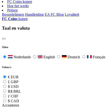
FC Coins kopen
Hoe het werkt
Prijzen
Beoordelingen
Handleiding
EA FC Blog
Loyaliteit
FC Coins
kopen
Taal en valuta
Talen
Nederlands
English
Deutsch
Français
Valuta's
€
EUR
£
GBP
$
USD
R$
BRL
ƒ
CHF
$
CAD
Accepteren