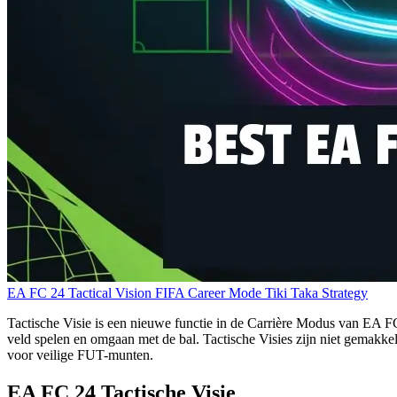
EA FC 24 Tactical Vision
FIFA Career Mode
Tiki Taka Strategy
Tactische Visie is een nieuwe functie in de Carrière Modus van EA F
veld spelen en omgaan met de bal. Tactische Visies zijn niet gemakke
voor veilige FUT-munten.
EA FC 24 Tactische Visie