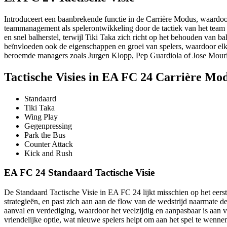
Introduceert een baanbrekende functie in de Carrière Modus, waardoor
teammanagement als spelerontwikkeling door de tactiek van het team 
en snel balherstel, terwijl Tiki Taka zich richt op het behouden van 
beïnvloeden ook de eigenschappen en groei van spelers, waardoor elke
beroemde managers zoals Jurgen Klopp, Pep Guardiola of Jose Mouri
Tactische Visies in EA FC 24 Carrière Mo
Standaard
Tiki Taka
Wing Play
Gegenpressing
Park the Bus
Counter Attack
Kick and Rush
EA FC 24 Standaard Tactische Visie
De Standaard Tactische Visie in EA FC 24 lijkt misschien op het eers
strategieën, en past zich aan aan de flow van de wedstrijd naarmate de
aanval en verdediging, waardoor het veelzijdig en aanpasbaar is aan v
vriendelijke optie, wat nieuwe spelers helpt om aan het spel te wennen t