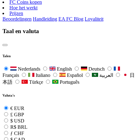
FC Coins kopen
Hoe het werkt
Prijzen
Beoordelingen
Handleiding
EA FC Blog
Loyaliteit
Taal en valuta
Talen
Nederlands
English
Deutsch
Français
Italiano
Español
العربية
日
本語
Türkçe
Português
Valuta's
€
EUR
£
GBP
$
USD
R$
BRL
ƒ
CHF
$
CAD