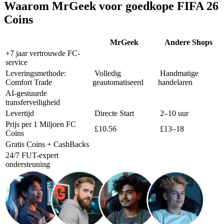
Waarom MrGeek voor goedkope FIFA 26
Coins
MrGeek
Andere Shops
+7 jaar vertrouwde FC-
service
Leveringsmethode:
Volledig
Handmatige
Comfort Trade
geautomatiseerd
handelaren
AI-gestuurde
transferveiligheid
Levertijd
Directe Start
2–10 uur
Prijs per 1 Miljoen FC
£10.56
£13–18
Coins
Gratis Coins + CashBacks
24/7 FUT-expert
ondersteuning