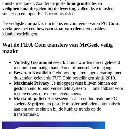
transfermethoden. Zonder de juiste
timingcontroles
en
veiligheidsmaatregelen bij de levering
, vallen deze transfers
sneller op en lopen FUT-accounts risico.
De
veiligste aanpak
is om te kiezen voor een ervaren
FC Coin-
verkoper
met een
bewezen staat van dienst
en positieve
klantbeoordelingen.
Wat de FIFA Coin transfers van MrGeek veilig
maakt
Volledig Geautomatiseerd:
Coins worden direct geleverd
met nul handmatige handelaren of menselijke toegang.
Bewezen Kwaliteit:
Gebouwd op jarenlange ervaring, met
duizenden geleverde FUT Coin bestellingen sinds 2019.
Maximale Privacy:
Je inloggegevens blijven binnen een
gesloten end-to-end versleuteld systeem — onzichtbaar voor
medewerkers of externe leveranciers.
Marktadapatief:
Het systeem scant continu realtime FC
spelers & prijzen, en past de transfermethoden automatisch
aan om aan te sluiten bij de huidige trends op de
transfermarkt.