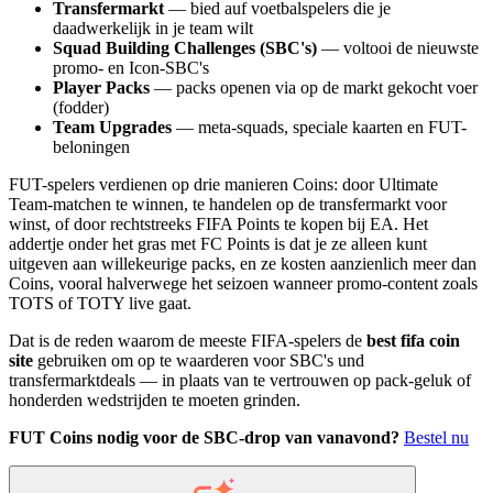
Transfermarkt
— bied auf voetbalspelers die je
daadwerkelijk in je team wilt
Squad Building Challenges (SBC's)
— voltooi de nieuwste
promo- en Icon-SBC's
Player Packs
— packs openen via op de markt gekocht voer
(fodder)
Team Upgrades
— meta-squads, speciale kaarten en FUT-
beloningen
FUT-spelers verdienen op drie manieren Coins: door Ultimate
Team-matchen te winnen, te handelen op de transfermarkt voor
winst, of door rechtstreeks FIFA Points te kopen bij EA. Het
addertje onder het gras met FC Points is dat je ze alleen kunt
uitgeven aan willekeurige packs, en ze kosten aanzienlich meer dan
Coins, vooral halverwege het seizoen wanneer promo-content zoals
TOTS of TOTY live gaat.
Dat is de reden waarom de meeste FIFA-spelers de
best fifa coin
site
gebruiken om op te waarderen voor SBC's und
transfermarktdeals — in plaats van te vertrouwen op pack-geluk of
honderden wedstrijden te moeten grinden.
FUT Coins nodig voor de SBC-drop van vanavond?
Bestel nu