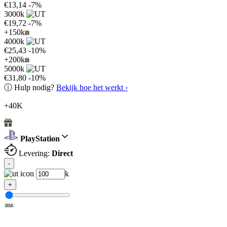
€13,14
-7%
3000k
€19,72
-7%
+150k
4000k
€25,43
-10%
+200k
5000k
€31,80
-10%
ⓘ
Hulp nodig?
Bekijk hoe het werkt ›
+40K
PlayStation
Levering:
Direct
-
k
+
100k
1M
2M
3M
4M
5M