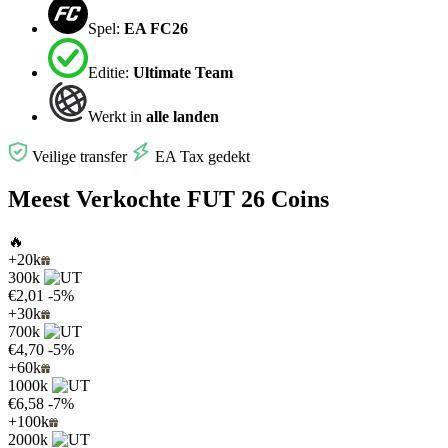
Spel:
EA FC26
Editie:
Ultimate Team
Werkt in
alle landen
Veilige transfer
EA Tax gedekt
Meest Verkochte FUT 26 Coins
🔥
+20k
300k
€2,01
-5%
+30k
700k
€4,70
-5%
+60k
1000k
€6,58
-7%
+100k
2000k