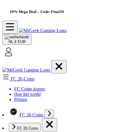
10% Mega Deal
– Code: Final26
NL
€ EUR
FC 26 Coins
FC Coins kopen
Hoe het werkt
Prijzen
FC 26 Coins
FC 26 Coins