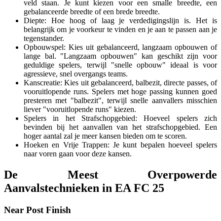
veld staan. Je kunt kiezen voor een smalle breedte, een
gebalanceerde breedte of een brede breedte.
Diepte: Hoe hoog of laag je verdedigingslijn is. Het is
belangrijk om je voorkeur te vinden en je aan te passen aan je
tegenstander.
Opbouwspel: Kies uit gebalanceerd, langzaam opbouwen of
lange bal. "Langzaam opbouwen" kan geschikt zijn voor
geduldige spelers, terwijl "snelle opbouw" ideaal is voor
agressieve, snel overgangs teams.
Kanscreatie: Kies uit gebalanceerd, balbezit, directe passes, of
vooruitlopende runs. Spelers met hoge passing kunnen goed
presteren met "balbezit", terwijl snelle aanvallers misschien
liever "vooruitlopende runs" kiezen.
Spelers in het Strafschopgebied: Hoeveel spelers zich
bevinden bij het aanvallen van het strafschopgebied. Een
hoger aantal zal je meer kansen bieden om te scoren.
Hoeken en Vrije Trappen: Je kunt bepalen hoeveel spelers
naar voren gaan voor deze kansen.
De Meest Overpowerde
Aanvalstechnieken in EA FC 25
Near Post Finish