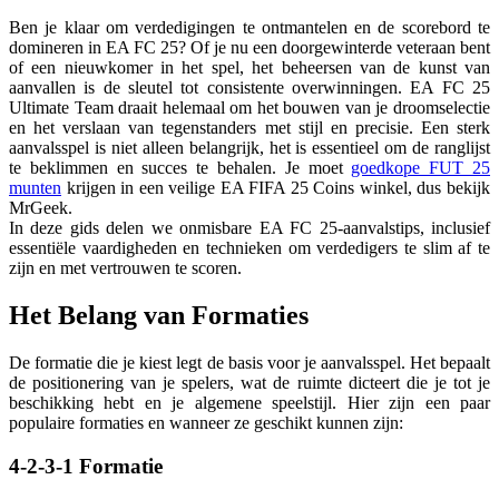
Ben je klaar om verdedigingen te ontmantelen en de scorebord te
domineren in EA FC 25? Of je nu een doorgewinterde veteraan bent
of een nieuwkomer in het spel, het beheersen van de kunst van
aanvallen is de sleutel tot consistente overwinningen. EA FC 25
Ultimate Team draait helemaal om het bouwen van je droomselectie
en het verslaan van tegenstanders met stijl en precisie. Een sterk
aanvalsspel is niet alleen belangrijk, het is essentieel om de ranglijst
te beklimmen en succes te behalen. Je moet
goedkope FUT 25
munten
krijgen in een veilige EA FIFA 25 Coins winkel, dus bekijk
MrGeek.
In deze gids delen we onmisbare EA FC 25-aanvalstips, inclusief
essentiële vaardigheden en technieken om verdedigers te slim af te
zijn en met vertrouwen te scoren.
Het Belang van Formaties
De formatie die je kiest legt de basis voor je aanvalsspel. Het bepaalt
de positionering van je spelers, wat de ruimte dicteert die je tot je
beschikking hebt en je algemene speelstijl. Hier zijn een paar
populaire formaties en wanneer ze geschikt kunnen zijn:
4-2-3-1 Formatie