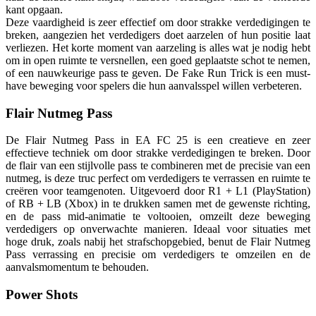
kant opgaan.
Deze vaardigheid is zeer effectief om door strakke verdedigingen te
breken, aangezien het verdedigers doet aarzelen of hun positie laat
verliezen. Het korte moment van aarzeling is alles wat je nodig hebt
om in open ruimte te versnellen, een goed geplaatste schot te nemen,
of een nauwkeurige pass te geven. De Fake Run Trick is een must-
have beweging voor spelers die hun aanvalsspel willen verbeteren.
Flair Nutmeg Pass
De Flair Nutmeg Pass in EA FC 25 is een creatieve en zeer
effectieve techniek om door strakke verdedigingen te breken. Door
de flair van een stijlvolle pass te combineren met de precisie van een
nutmeg, is deze truc perfect om verdedigers te verrassen en ruimte te
creëren voor teamgenoten. Uitgevoerd door R1 + L1 (PlayStation)
of RB + LB (Xbox) in te drukken samen met de gewenste richting,
en de pass mid-animatie te voltooien, omzeilt deze beweging
verdedigers op onverwachte manieren. Ideaal voor situaties met
hoge druk, zoals nabij het strafschopgebied, benut de Flair Nutmeg
Pass verrassing en precisie om verdedigers te omzeilen en de
aanvalsmomentum te behouden.
Power Shots