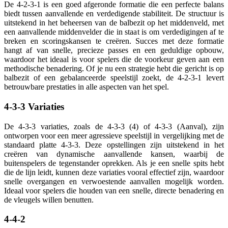
De 4-2-3-1 is een goed afgeronde formatie die een perfecte balans
biedt tussen aanvallende en verdedigende stabiliteit. De structuur is
uitstekend in het beheersen van de balbezit op het middenveld, met
een aanvallende middenvelder die in staat is om verdedigingen af te
breken en scoringskansen te creëren. Succes met deze formatie
hangt af van snelle, precieze passes en een geduldige opbouw,
waardoor het ideaal is voor spelers die de voorkeur geven aan een
methodische benadering. Of je nu een strategie hebt die gericht is op
balbezit of een gebalanceerde speelstijl zoekt, de 4-2-3-1 levert
betrouwbare prestaties in alle aspecten van het spel.
4-3-3 Variaties
De 4-3-3 variaties, zoals de 4-3-3 (4) of 4-3-3 (Aanval), zijn
ontworpen voor een meer agressieve speelstijl in vergelijking met de
standaard platte 4-3-3. Deze opstellingen zijn uitstekend in het
creëren van dynamische aanvallende kansen, waarbij de
buitenspelers de tegenstander oprekken. Als je een snelle spits hebt
die de lijn leidt, kunnen deze variaties vooral effectief zijn, waardoor
snelle overgangen en verwoestende aanvallen mogelijk worden.
Ideaal voor spelers die houden van een snelle, directe benadering en
de vleugels willen benutten.
4-4-2