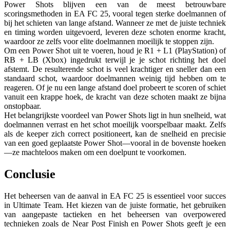
Power Shots blijven een van de meest betrouwbare
scoringsmethoden in EA FC 25, vooral tegen sterke doelmannen of
bij het schieten van lange afstand. Wanneer ze met de juiste techniek
en timing worden uitgevoerd, leveren deze schoten enorme kracht,
waardoor ze zelfs voor elite doelmannen moeilijk te stoppen zijn.
Om een Power Shot uit te voeren, houd je R1 + L1 (PlayStation) of
RB + LB (Xbox) ingedrukt terwijl je je schot richting het doel
afstemt. De resulterende schot is veel krachtiger en sneller dan een
standaard schot, waardoor doelmannen weinig tijd hebben om te
reageren. Of je nu een lange afstand doel probeert te scoren of schiet
vanuit een krappe hoek, de kracht van deze schoten maakt ze bijna
onstopbaar.
Het belangrijkste voordeel van Power Shots ligt in hun snelheid, wat
doelmannen verrast en het schot moeilijk voorspelbaar maakt. Zelfs
als de keeper zich correct positioneert, kan de snelheid en precisie
van een goed geplaatste Power Shot—vooral in de bovenste hoeken
—ze machteloos maken om een doelpunt te voorkomen.
Conclusie
Het beheersen van de aanval in EA FC 25 is essentieel voor succes
in Ultimate Team. Het kiezen van de juiste formatie, het gebruiken
van aangepaste tactieken en het beheersen van overpowered
technieken zoals de Near Post Finish en Power Shots geeft je een