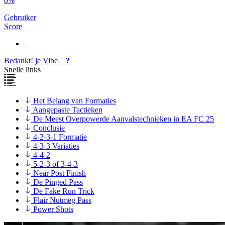
0%
Gebruiker
Score
Bedankt!
je
Vibe
?
Snelle links
Het Belang van Formaties
Aangepaste Tactieken
De Meest Overpowerde Aanvalstechnieken in EA FC 25
Conclusie
4-2-3-1 Formatie
4-3-3 Variaties
4-4-2
5-2-3 of 3-4-3
Near Post Finish
De Pinged Pass
De Fake Run Trick
Flair Nutmeg Pass
Power Shots