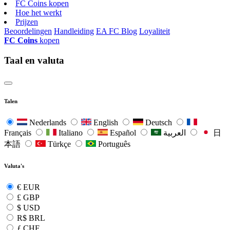
FC Coins kopen
Hoe het werkt
Prijzen
Beoordelingen
Handleiding
EA FC Blog
Loyaliteit
FC Coins
kopen
Taal en valuta
Talen
Nederlands
English
Deutsch
Français
Italiano
Español
العربية
日
本語
Türkçe
Português
Valuta's
€
EUR
£
GBP
$
USD
R$
BRL
ƒ
CHF