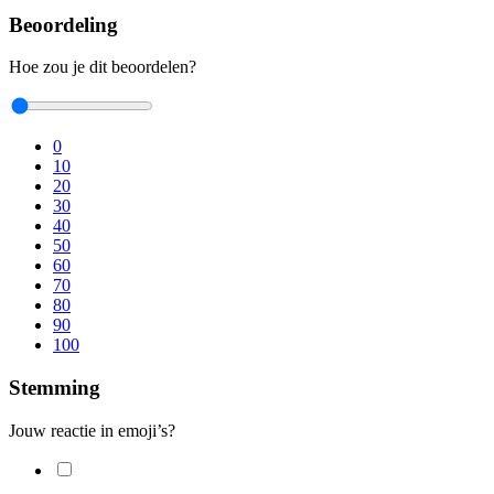
Beoordeling
Hoe zou je dit beoordelen?
0
10
20
30
40
50
60
70
80
90
100
Stemming
Jouw reactie in emoji’s?