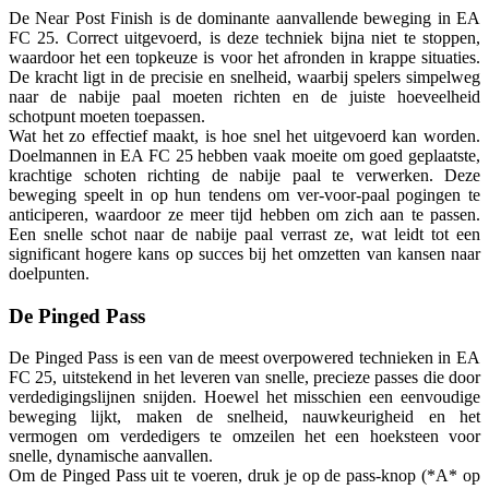
De Near Post Finish is de dominante aanvallende beweging in EA
FC 25. Correct uitgevoerd, is deze techniek bijna niet te stoppen,
waardoor het een topkeuze is voor het afronden in krappe situaties.
De kracht ligt in de precisie en snelheid, waarbij spelers simpelweg
naar de nabije paal moeten richten en de juiste hoeveelheid
schotpunt moeten toepassen.
Wat het zo effectief maakt, is hoe snel het uitgevoerd kan worden.
Doelmannen in EA FC 25 hebben vaak moeite om goed geplaatste,
krachtige schoten richting de nabije paal te verwerken. Deze
beweging speelt in op hun tendens om ver-voor-paal pogingen te
anticiperen, waardoor ze meer tijd hebben om zich aan te passen.
Een snelle schot naar de nabije paal verrast ze, wat leidt tot een
significant hogere kans op succes bij het omzetten van kansen naar
doelpunten.
De Pinged Pass
De Pinged Pass is een van de meest overpowered technieken in EA
FC 25, uitstekend in het leveren van snelle, precieze passes die door
verdedigingslijnen snijden. Hoewel het misschien een eenvoudige
beweging lijkt, maken de snelheid, nauwkeurigheid en het
vermogen om verdedigers te omzeilen het een hoeksteen voor
snelle, dynamische aanvallen.
Om de Pinged Pass uit te voeren, druk je op de pass-knop (*A* op