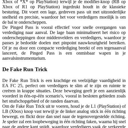
Xbox of *X* op PlayStation) terwijl je de modifier-knop (RB op
Xbox of R1 op PlayStation) ingedrukt houdt in de klassieke
besturing. Dit voert een lage, gedreven pass uit met uitzonderlijke
snelheid en precisie, waardoor het voor verdedigers moeilijk is om
de bal te onderscheppen.
De Pinged Pass is vooral effectief voor snelle overgangen van
verdediging naar aanval. De lage baan minimaliseert het risico op
onderscheppingen door middenvelders en verdedigers, waardoor je
passes je bedoelde doelen met pinpoint nauwkeurigheid bereiken.
Of je nu door een compacte verdediging breekt of een tegenaanval
lanceert, de Pinged Pass is een onmisbaar wapen in je
aanvalsinstrumentarium.
De Fake Run Trick
De Fake Run Trick is een krachtige en veelzijdige vaardigheid in
EA FC 25, perfect om verdedigers te slim af te zijn en ruimte te
creëren in krappe situaties. Deze beweging geeft je een aanzienlijk
voordeel in één-op-één scenario's, vooral in besloten gebieden zoals
het strafschopgebied of de randen daarvan.
Om de Fake Run Trick uit te voeren, houd je de L1 (PlayStation) of
LB (Xbox) knop vast terwijl je de linker analog stick in één richting
beweegt, en flickt deze dan snel naar de tegenovergestelde richting.
Je speler zal een loopbeweging in één richting faken, waarna hij snel
naar de andere kant snijdt, waardoor verdedigers vaak de verkeerde