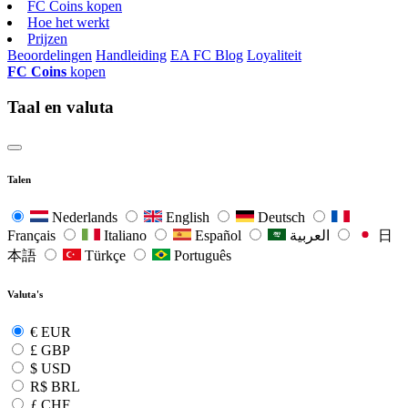
FC Coins kopen
Hoe het werkt
Prijzen
Beoordelingen
Handleiding
EA FC Blog
Loyaliteit
FC Coins
kopen
Taal en valuta
Talen
Nederlands
English
Deutsch
Français
Italiano
Español
العربية
日
本語
Türkçe
Português
Valuta's
€
EUR
£
GBP
$
USD
R$
BRL
ƒ
CHF