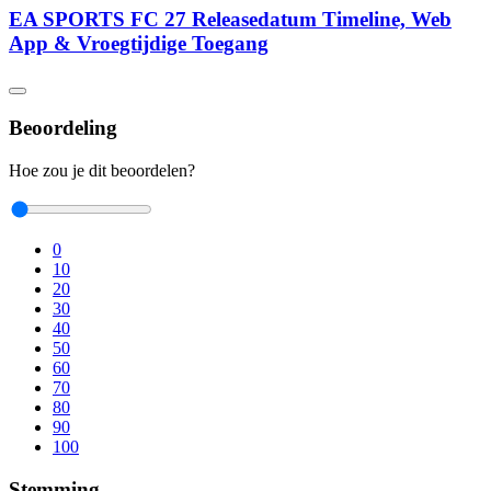
EA SPORTS FC 27 Releasedatum Timeline, Web
App & Vroegtijdige Toegang
Beoordeling
Hoe zou je dit beoordelen?
0
10
20
30
40
50
60
70
80
90
100
Stemming