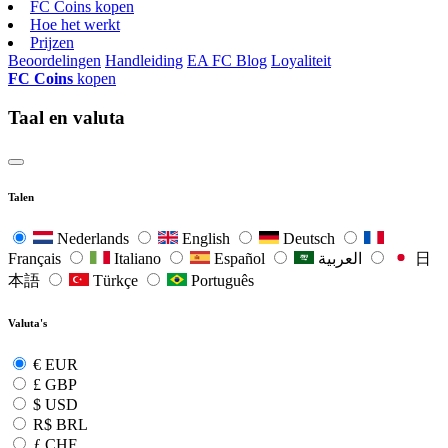
FC Coins kopen
Hoe het werkt
Prijzen
Beoordelingen
Handleiding
EA FC Blog
Loyaliteit
FC Coins
kopen
Taal en valuta
Talen
Nederlands
English
Deutsch
Français
Italiano
Español
العربية
日
本語
Türkçe
Português
Valuta's
€
EUR
£
GBP
$
USD
R$
BRL
ƒ
CHF