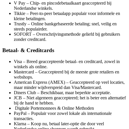
V Pay – Chip- en pincodebetaalkaart geaccepteerd bij
Nederlandse winkels.
Tikkie – Peer-to-peer betaalapp populair voor informele en
kleine betalingen.
Trustly – Online bankgebaseerde betaling; snel, veilig en
steeds populairder.
SOFORT – Overschrijvingsmethode geliefd bij gebruikers
zonder creditcard.
Betaal- & Creditcards
Visa – Breed geaccepteerde betaal- en creditcard, zowel in
winkels als online.
Mastercard – Geaccepteerd bij de meeste grote retailers en
webshops.
American Express (AMEX) – Geaccepteerd op veel locaties,
maar minder wijdverspreid dan Visa/Mastercard.
Diners Club – Beschikbaar, maar beperkte acceptatie.
JCB – Niet algemeen geaccepteerd; het is beter een alternatief
bij de hand te hebben.
Digitale Portemonnees & Online Methoden
PayPal – Populair voor zowel lokale als internationale
transacties.
Klarna – Koop nu, betaal later-optie die door veel
Nederlandse online shoppers wordt gebruikt.