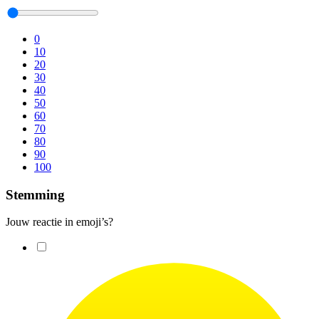
0
10
20
30
40
50
60
70
80
90
100
Stemming
Jouw reactie in emoji’s?