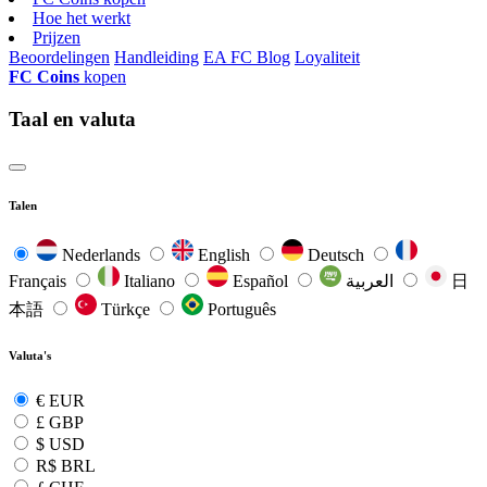
Hoe het werkt
Prijzen
Beoordelingen
Handleiding
EA FC Blog
Loyaliteit
FC Coins
kopen
Taal en valuta
Talen
Nederlands
English
Deutsch
Français
Italiano
Español
العربية
日
本語
Türkçe
Português
Valuta's
€
EUR
£
GBP
$
USD
R$
BRL