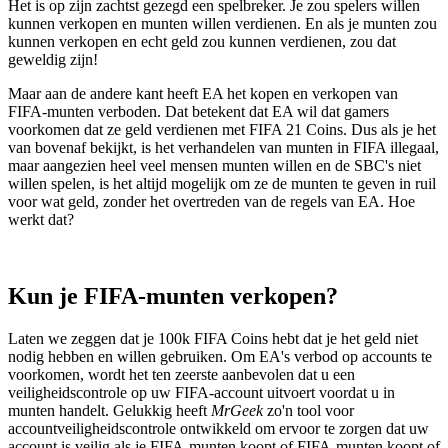
Het is op zijn zachtst gezegd een spelbreker. Je zou spelers willen
kunnen verkopen en munten willen verdienen. En als je munten zou
kunnen verkopen en echt geld zou kunnen verdienen, zou dat
geweldig zijn!
Maar aan de andere kant heeft EA het kopen en verkopen van
FIFA-munten verboden. Dat betekent dat EA wil dat gamers
voorkomen dat ze geld verdienen met FIFA 21 Coins. Dus als je het
van bovenaf bekijkt, is het verhandelen van munten in FIFA illegaal,
maar aangezien heel veel mensen munten willen en de SBC's niet
willen spelen, is het altijd mogelijk om ze de munten te geven in ruil
voor wat geld, zonder het overtreden van de regels van EA. Hoe
werkt dat?
Kun je FIFA-munten verkopen?
Laten we zeggen dat je 100k FIFA Coins hebt dat je het geld niet
nodig hebben en willen gebruiken. Om EA's verbod op accounts te
voorkomen, wordt het ten zeerste aanbevolen dat u een
veiligheidscontrole op uw FIFA-account uitvoert voordat u in
munten handelt. Gelukkig heeft
MrGeek
zo'n tool voor
accountveiligheidscontrole ontwikkeld om ervoor te zorgen dat uw
account is veilig als je FIFA-munten koopt of FIFA-munten koopt of