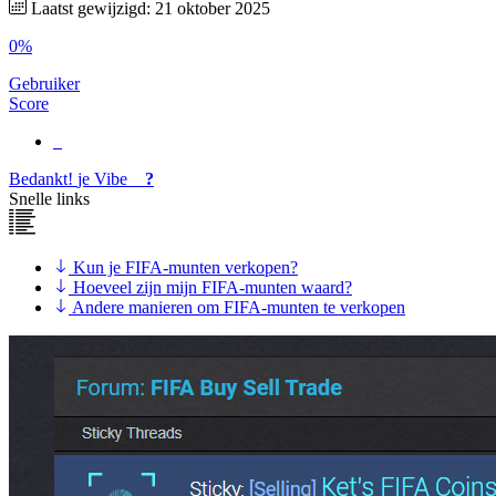
Laatst gewijzigd: 21 oktober 2025
0%
Gebruiker
Score
Bedankt!
je
Vibe
?
Snelle links
Kun je FIFA-munten verkopen?
Hoeveel zijn mijn FIFA-munten waard?
Andere manieren om FIFA-munten te verkopen