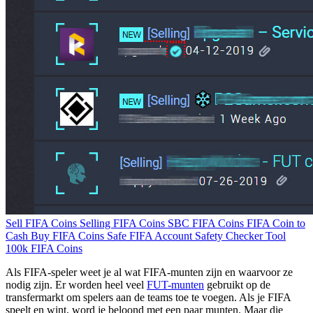
Sell FIFA Coins
Selling FIFA Coins
SBC
FIFA Coins
FIFA Coin to
Cash
Buy FIFA Coins Safe
FIFA Account Safety Checker Tool
100k FIFA Coins
Als FIFA-speler weet je al wat FIFA-munten zijn en waarvoor ze
nodig zijn. Er worden heel veel
FUT-munten
gebruikt op de
transfermarkt om spelers aan de teams toe te voegen. Als je FIFA
speelt en wint, word je beloond met een paar munten. Maar die