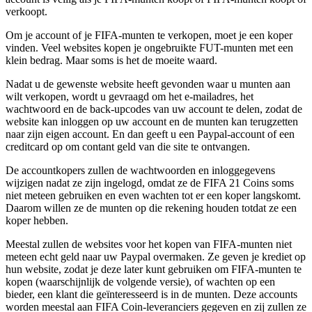
verkoopt.
Om je account of je FIFA-munten te verkopen, moet je een koper
vinden. Veel websites kopen je ongebruikte FUT-munten met een
klein bedrag. Maar soms is het de moeite waard.
Nadat u de gewenste website heeft gevonden waar u munten aan
wilt verkopen, wordt u gevraagd om het e-mailadres, het
wachtwoord en de back-upcodes van uw account te delen, zodat de
website kan inloggen op uw account en de munten kan terugzetten
naar zijn eigen account. En dan geeft u een Paypal-account of een
creditcard op om contant geld van die site te ontvangen.
De accountkopers zullen de wachtwoorden en inloggegevens
wijzigen nadat ze zijn ingelogd, omdat ze de FIFA 21 Coins soms
niet meteen gebruiken en even wachten tot er een koper langskomt.
Daarom willen ze de munten op die rekening houden totdat ze een
koper hebben.
Meestal zullen de websites voor het kopen van FIFA-munten niet
meteen echt geld naar uw Paypal overmaken. Ze geven je krediet op
hun website, zodat je deze later kunt gebruiken om FIFA-munten te
kopen (waarschijnlijk de volgende versie), of wachten op een
bieder, een klant die geïnteresseerd is in de munten. Deze accounts
worden meestal aan FIFA Coin-leveranciers gegeven en zij zullen ze