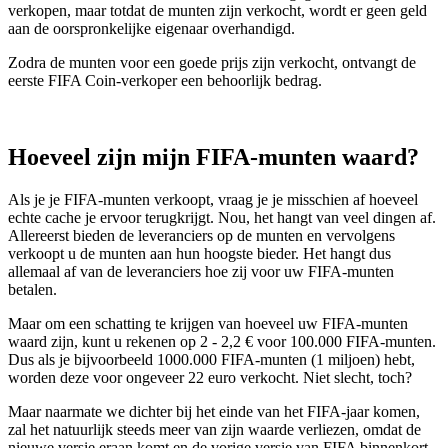
verkopen, maar totdat de munten zijn verkocht, wordt er geen geld
aan de oorspronkelijke eigenaar overhandigd.
Zodra de munten voor een goede prijs zijn verkocht, ontvangt de
eerste FIFA Coin-verkoper een behoorlijk bedrag.
Hoeveel zijn mijn FIFA-munten waard?
Als je je FIFA-munten verkoopt, vraag je je misschien af hoeveel
echte cache je ervoor terugkrijgt. Nou, het hangt van veel dingen af.
Allereerst bieden de leveranciers op de munten en vervolgens
verkoopt u de munten aan hun hoogste bieder. Het hangt dus
allemaal af van de leveranciers hoe zij voor uw FIFA-munten
betalen.
Maar om een schatting te krijgen van hoeveel uw FIFA-munten
waard zijn, kunt u rekenen op 2 - 2,2 € voor 100.000 FIFA-munten.
Dus als je bijvoorbeeld 1000.000 FIFA-munten (1 miljoen) hebt,
worden deze voor ongeveer 22 euro verkocht. Niet slecht, toch?
Maar naarmate we dichter bij het einde van het FIFA-jaar komen,
zal het natuurlijk steeds meer van zijn waarde verliezen, omdat de
nieuwe versie eraan komt en de vorige versie van FIFA binnenkort