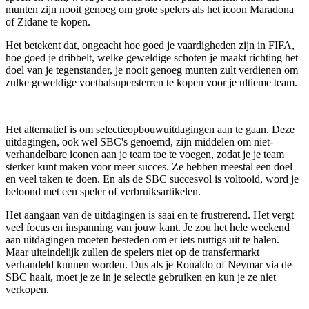
munten zijn nooit genoeg om grote spelers als het icoon Maradona
of Zidane te kopen.
Het betekent dat, ongeacht hoe goed je vaardigheden zijn in FIFA,
hoe goed je dribbelt, welke geweldige schoten je maakt richting het
doel van je tegenstander, je nooit genoeg munten zult verdienen om
zulke geweldige voetbalsupersterren te kopen voor je ultieme team.
Het alternatief is om selectieopbouwuitdagingen aan te gaan. Deze
uitdagingen, ook wel SBC's genoemd, zijn middelen om niet-
verhandelbare iconen aan je team toe te voegen, zodat je je team
sterker kunt maken voor meer succes. Ze hebben meestal een doel
en veel taken te doen. En als de SBC succesvol is voltooid, word je
beloond met een speler of verbruiksartikelen.
Het aangaan van de uitdagingen is saai en te frustrerend. Het vergt
veel focus en inspanning van jouw kant. Je zou het hele weekend
aan uitdagingen moeten besteden om er iets nuttigs uit te halen.
Maar uiteindelijk zullen de spelers niet op de transfermarkt
verhandeld kunnen worden. Dus als je Ronaldo of Neymar via de
SBC haalt, moet je ze in je selectie gebruiken en kun je ze niet
verkopen.