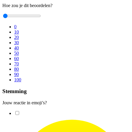
Hoe zou je dit beoordelen?
0
10
20
30
40
50
60
70
80
90
100
Stemming
Jouw reactie in emoji’s?