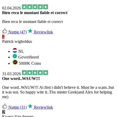
02.04.2026
Bien recu le montant fiable et correct
Bien recu le montant fiable et correct
Nuttig
(47)
Reviewlink
P
Patrick wigboldus
NL
Geverifieerd
5000K Coins
31.03.2026
One word..WAUW!!!
One word..WAUW!!! At first i didn't believe it. Must be a scam..but
it was not. So happy wite it..Thx mister Geek(and Alex for helping
me)
Nuttig
(31)
Reviewlink
K
Kyano Van drunen