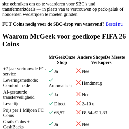
site
gebruiken om op te waarderen voor SBC's und
transfermarktdeals — in plaats van te vertrouwen op pack-geluk of
honderden wedstrijden te moeten grinden.
FUT Coins nodig voor de SBC-drop van vanavond?
Bestel nu
Waarom MrGeek voor goedkope FIFA 26
Coins
MrGeek
Onze
Andere Shops
De Meeste
Shop
Verkopers
+7 jaar vertrouwde FC-
Ja
Nee
service
Leveringsmethode:
Handmatig
Comfort Trade
Automatisch
AI-gestuurde
Ja
Nee
transferveiligheid
Levertijd
Direct
2–10 u
Prijs per 1 Miljoen FC
€6,57
€8,54–€11,83
Coins
Gratis Coins +
Ja
Nee
CashBacks