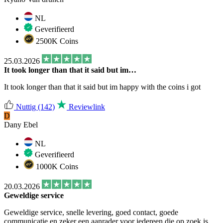
NL
Geverifieerd
2500K Coins
25.03.2026
It took longer than that it said but im…
It took longer than that it said but im happy with the coins i got
Nuttig
(142)
Reviewlink
D
Dany Ebel
NL
Geverifieerd
1000K Coins
20.03.2026
Geweldige service
Geweldige service, snelle levering, goed contact, goede
communicatie en zeker een aanrader voor iedereen die op zoek is