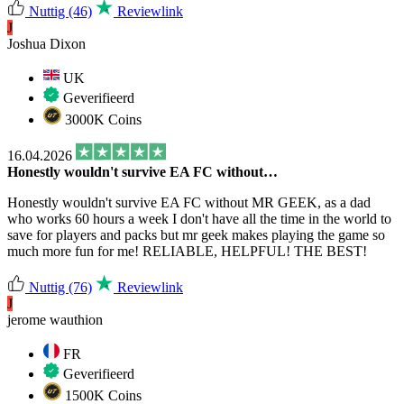
Nuttig
(46)
Reviewlink
J
Joshua Dixon
UK
Geverifieerd
3000K Coins
16.04.2026
Honestly wouldn't survive EA FC without…
Honestly wouldn't survive EA FC without MR GEEK, as a dad
who works 60 hours a week I don't have all the time in the world to
save for players and packs but mr geek makes playing the game so
much more fun for me! RELIABLE, HELPFUL! THE BEST!
Nuttig
(76)
Reviewlink
J
jerome wauthion
FR
Geverifieerd
1500K Coins