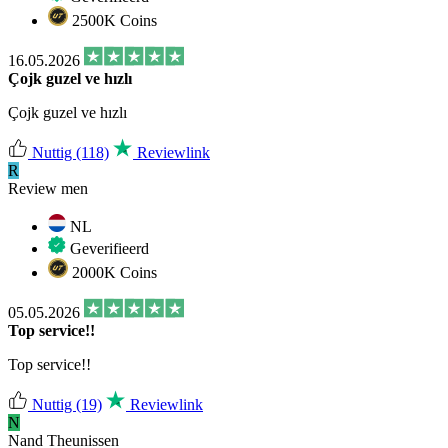
2500K Coins
16.05.2026
Çojk guzel ve hızlı
Çojk guzel ve hızlı
Nuttig
(118)
Reviewlink
R
Review men
NL
Geverifieerd
2000K Coins
05.05.2026
Top service!!
Top service!!
Nuttig
(19)
Reviewlink
N
Nand Theunissen