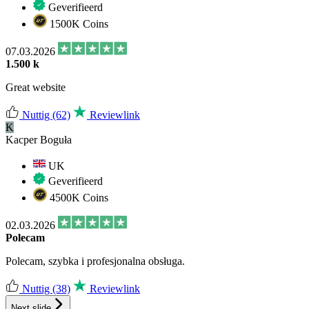
Geverifieerd
1500K Coins
07.03.2026
1.500 k
Great website
Nuttig
(62)
Reviewlink
K
Kacper Boguła
UK
Geverifieerd
4500K Coins
02.03.2026
Polecam
Polecam, szybka i profesjonalna obsługa.
Nuttig
(38)
Reviewlink
Next slide