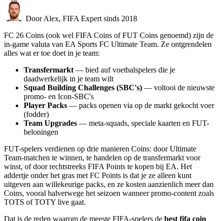
Door Alex, FIFA Expert sinds 2018
FC 26 Coins (ook wel FIFA Coins of FUT Coins genoemd) zijn de
in-game valuta van EA Sports FC Ultimate Team. Ze ontgrendelen
alles wat er toe doet in je team:
Transfermarkt
— bied auf voetbalspelers die je
daadwerkelijk in je team wilt
Squad Building Challenges (SBC's)
— voltooi de nieuwste
promo- en Icon-SBC's
Player Packs
— packs openen via op de markt gekocht voer
(fodder)
Team Upgrades
— meta-squads, speciale kaarten en FUT-
beloningen
FUT-spelers verdienen op drie manieren Coins: door Ultimate
Team-matchen te winnen, te handelen op de transfermarkt voor
winst, of door rechtstreeks FIFA Points te kopen bij EA. Het
addertje onder het gras met FC Points is dat je ze alleen kunt
uitgeven aan willekeurige packs, en ze kosten aanzienlich meer dan
Coins, vooral halverwege het seizoen wanneer promo-content zoals
TOTS of TOTY live gaat.
Dat is de reden waarom de meeste FIFA-spelers de
best fifa coin