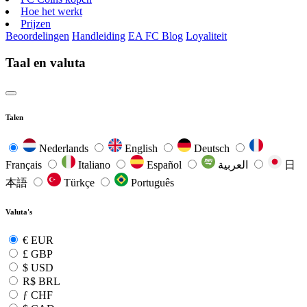
Hoe het werkt
Prijzen
Beoordelingen
Handleiding
EA FC Blog
Loyaliteit
Taal en valuta
Talen
Nederlands
English
Deutsch
Français
Italiano
Español
العربية
日
本語
Türkçe
Português
Valuta's
€
EUR
£
GBP
$
USD
R$
BRL
ƒ
CHF