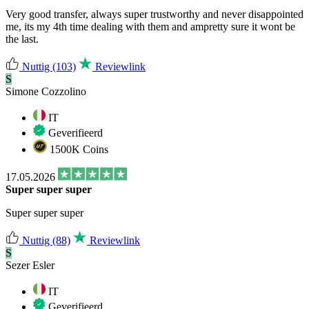
Very good transfer, always super trustworthy and never disappointed
me, its my 4th time dealing with them and ampretty sure it wont be
the last.
Nuttig
(103)
Reviewlink
S
Simone Cozzolino
IT
Geverifieerd
1500K Coins
17.05.2026
Super super super
Super super super
Nuttig
(88)
Reviewlink
S
Sezer Esler
IT
Geverifieerd