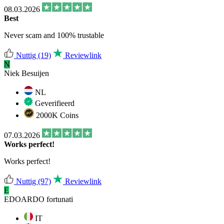
08.03.2026
Best
Never scam and 100% trustable
Nuttig
(19)
Reviewlink
N
Niek Besuijen
NL
Geverifieerd
2000K Coins
07.03.2026
Works perfect!
Works perfect!
Nuttig
(97)
Reviewlink
E
EDOARDO fortunati
IT