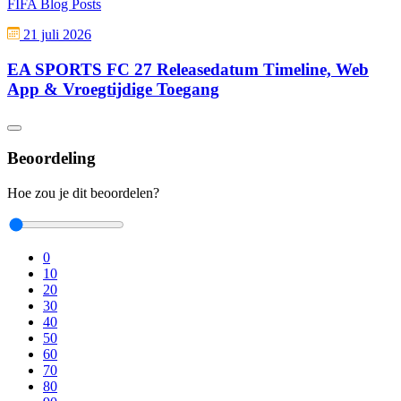
FIFA Blog Posts
21 juli 2026
EA SPORTS FC 27 Releasedatum Timeline, Web
App & Vroegtijdige Toegang
Beoordeling
Hoe zou je dit beoordelen?
0
10
20
30
40
50
60
70
80