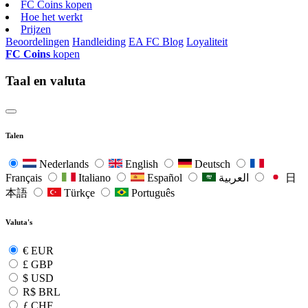
FC Coins kopen
Hoe het werkt
Prijzen
Beoordelingen
Handleiding
EA FC Blog
Loyaliteit
FC Coins
kopen
Taal en valuta
Talen
Nederlands
English
Deutsch
Français
Italiano
Español
العربية
日
本語
Türkçe
Português
Valuta's
€
EUR
£
GBP
$
USD
R$
BRL
ƒ
CHF