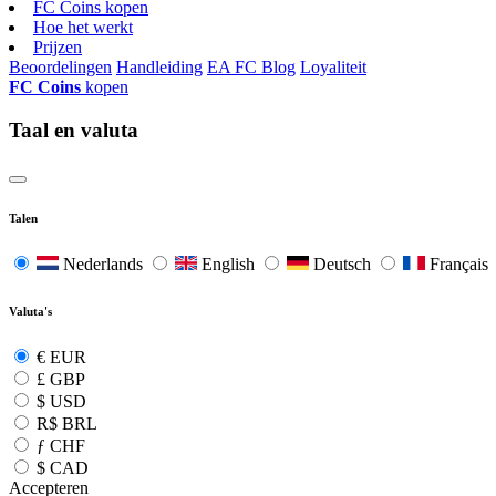
FC Coins kopen
Hoe het werkt
Prijzen
Beoordelingen
Handleiding
EA FC Blog
Loyaliteit
FC Coins
kopen
Taal en valuta
Talen
Nederlands
English
Deutsch
Français
Valuta's
€
EUR
£
GBP
$
USD
R$
BRL
ƒ
CHF
$
CAD
Accepteren