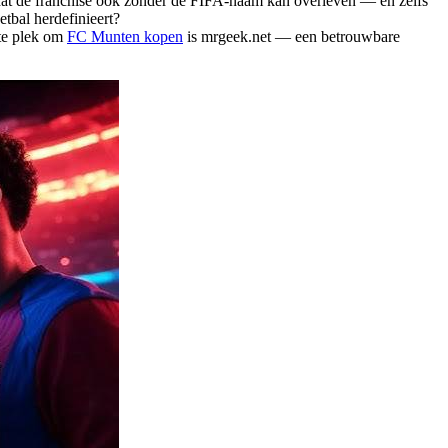
 dat de franchise ook zonder de FIFA-naam kan overleven — en zelfs
etbal herdefinieert?
ste plek om
FC Munten kopen
is mrgeek.net — een betrouwbare