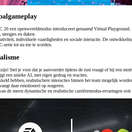
tbalgameplay
ts FC 26 een openwereldmodus introduceert genaamd Virtual Playgroun
, steegjes en daken.
iviteit, individuele vaardigheden en sociale interactie. De ontwikkeli
-serie tot nu toe te worden.
alisme
ijn! Stel je voor dat je aanvoerder tijdens de rust vraagt of hij een m
ijgt een unieke AI, met eigen gedrag en reacties.
kkeld hebben, realistischere interacties binnen het team mogelijk word
tvangt daar emotioneel op reageren.
n van de meest dynamische en realistische carrièremodus-ervaringen ooi