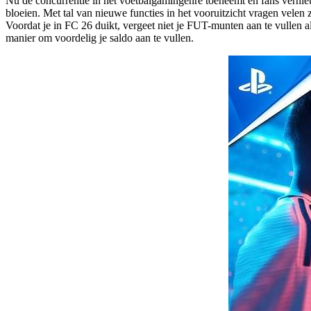
Nu de concurrentie in het voetbalgamingenre toeneemt en fans verni
bloeien. Met tal van nieuwe functies in het vooruitzicht vragen velen
Voordat je in FC 26 duikt, vergeet niet je FUT-munten aan te vullen al
manier om voordelig je saldo aan te vullen.