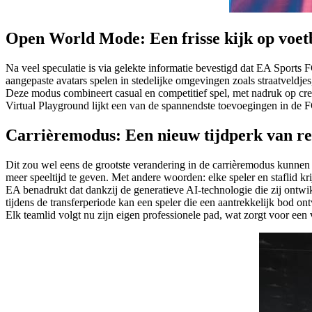
Open World Mode: Een frisse kijk op voe
Na veel speculatie is via gelekte informatie bevestigd dat EA Spor
aangepaste avatars spelen in stedelijke omgevingen zoals straatveldjes
Deze modus combineert casual en competitief spel, met nadruk op creat
Virtual Playground lijkt een van de spannendste toevoegingen in de FC
Carrièremodus: Een nieuw tijdperk van re
Dit zou wel eens de grootste verandering in de carrièremodus kunnen z
meer speeltijd te geven. Met andere woorden: elke speler en staflid kr
EA benadrukt dat dankzij de generatieve AI-technologie die zij ontwi
tijdens de transferperiode kan een speler die een aantrekkelijk bod on
Elk teamlid volgt nu zijn eigen professionele pad, wat zorgt voor ee