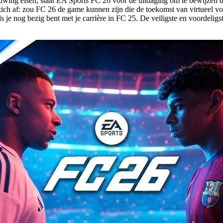
euwing eisen, staat EA Sports FC 26 voor de uitdaging om te bewijzen
 zich af: zou FC 26 de game kunnen zijn die de toekomst van virtueel vo
s je nog bezig bent met je carrière in FC 25. De veiligste en voordelig