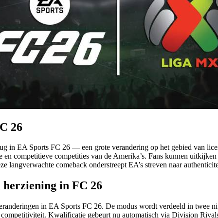
FC 26
g in EA Sports FC 26 — een grote verandering op het gebied van licen
 en competitieve competities van de Amerika’s. Fans kunnen uitkijken
eze langverwachte comeback onderstreept EA’s streven naar authenticitei
 herziening in FC 26
randeringen in EA Sports FC 26. De modus wordt verdeeld in twee ni
competitiviteit. Kwalificatie gebeurt nu automatisch via Division Riva