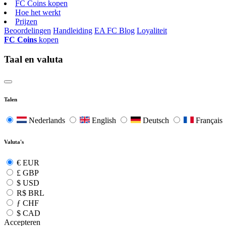
FC Coins kopen
Hoe het werkt
Prijzen
Beoordelingen
Handleiding
EA FC Blog
Loyaliteit
FC Coins
kopen
Taal en valuta
Talen
Nederlands
English
Deutsch
Français
Valuta's
€
EUR
£
GBP
$
USD
R$
BRL
ƒ
CHF
$
CAD
Accepteren