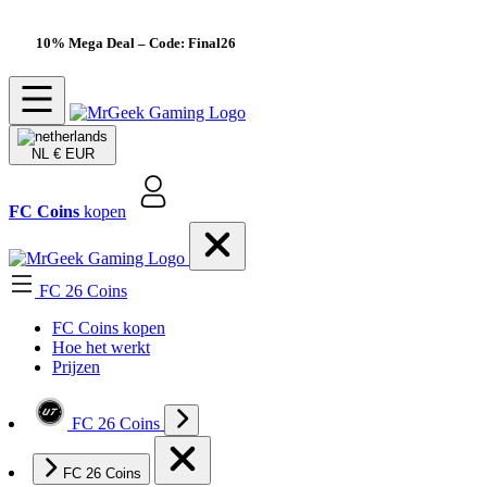
10% Mega Deal
– Code: Final26
NL
€ EUR
FC Coins
kopen
FC 26 Coins
FC Coins kopen
Hoe het werkt
Prijzen
FC 26 Coins
FC 26 Coins