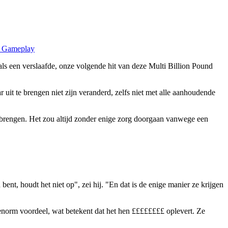
 Gameplay
ls een verslaafde, onze volgende hit van deze Multi Billion Pound
it te brengen niet zijn veranderd, zelfs niet met alle aanhoudende
te brengen. Het zou altijd zonder enige zorg doorgaan vanwege een
nt, houdt het niet op", zei hij. "En dat is de enige manier ze krijgen
 enorm voordeel, wat betekent dat het hen ££££££££ oplevert. Ze