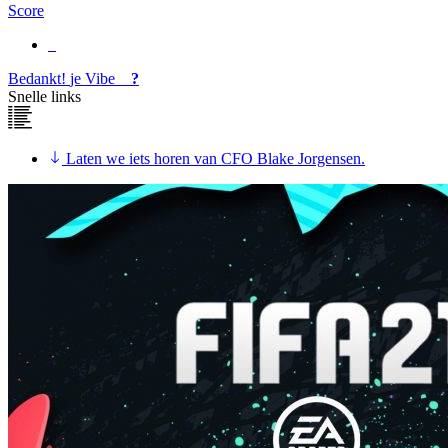
Score
Bedankt!
je
Vibe
?
Snelle links
Laten we iets horen van CFO Blake Jorgensen.