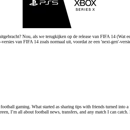
tgebracht? Nou, als we terugkijken op de release van FIFA 14 (Wat een
sies van FIFA 14 zoals normaal uit, voordat ze een 'next-gen'-versie 
tball gaming. What started as sharing tips with friends turned into a w
een, I’m all about football news, transfers, and any match I can catch