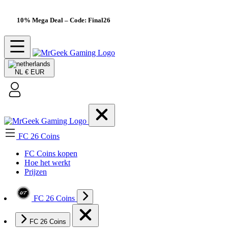
10% Mega Deal
– Code: Final26
NL
€ EUR
FC 26 Coins
FC Coins kopen
Hoe het werkt
Prijzen
FC 26 Coins
FC 26 Coins