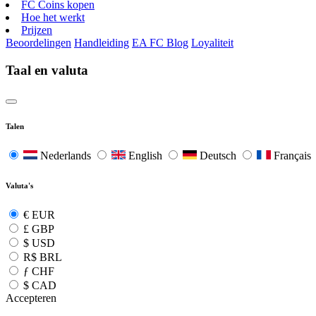
FC Coins kopen
Hoe het werkt
Prijzen
Beoordelingen
Handleiding
EA FC Blog
Loyaliteit
Taal en valuta
Talen
Nederlands
English
Deutsch
Français
Valuta's
€
EUR
£
GBP
$
USD
R$
BRL
ƒ
CHF
$
CAD
Accepteren