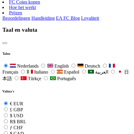
FC Coins kopen
Hoe het werkt
Prijzen
Beoordelingen
Handleiding
EA FC Blog
Loyaliteit
Taal en valuta
Talen
Nederlands
English
Deutsch
Français
Italiano
Español
العربية
日
本語
Türkçe
Português
Valuta's
€
EUR
£
GBP
$
USD
R$
BRL
ƒ
CHF
$
CAD