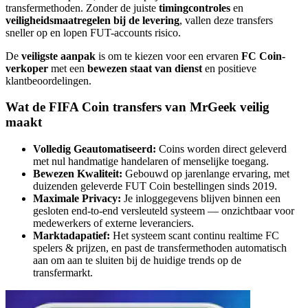
transfermethoden. Zonder de juiste
timingcontroles
en
veiligheidsmaatregelen bij de levering
, vallen deze transfers
sneller op en lopen FUT-accounts risico.
De
veiligste aanpak
is om te kiezen voor een ervaren
FC Coin-
verkoper
met een
bewezen staat van dienst
en positieve
klantbeoordelingen.
Wat de FIFA Coin transfers van MrGeek veilig
maakt
Volledig Geautomatiseerd:
Coins worden direct geleverd
met nul handmatige handelaren of menselijke toegang.
Bewezen Kwaliteit:
Gebouwd op jarenlange ervaring, met
duizenden geleverde FUT Coin bestellingen sinds 2019.
Maximale Privacy:
Je inloggegevens blijven binnen een
gesloten end-to-end versleuteld systeem — onzichtbaar voor
medewerkers of externe leveranciers.
Marktadapatief:
Het systeem scant continu realtime FC
spelers & prijzen, en past de transfermethoden automatisch
aan om aan te sluiten bij de huidige trends op de
transfermarkt.