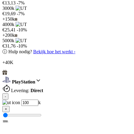
€13,13
-7%
3000k
€19,69
-7%
+150k
4000k
€25,41
-10%
+200k
5000k
€31,76
-10%
ⓘ
Hulp nodig?
Bekijk hoe het werkt ›
+40K
PlayStation
Levering:
Direct
-
k
+
100k
1M
2M
3M
4M
5M