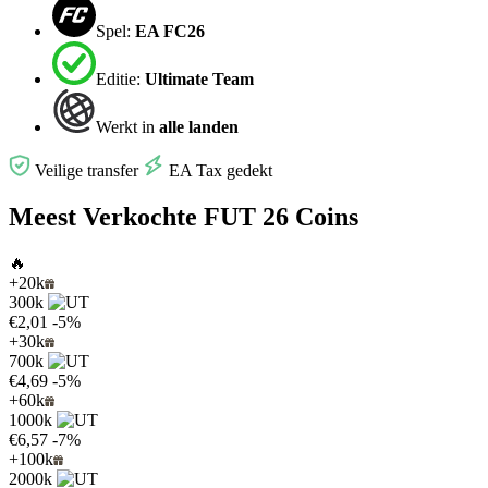
Spel:
EA FC26
Editie:
Ultimate Team
Werkt in
alle landen
Veilige transfer
EA Tax gedekt
Meest Verkochte FUT 26 Coins
🔥
+20k
300k
€2,01
-5%
+30k
700k
€4,69
-5%
+60k
1000k
€6,57
-7%
+100k
2000k