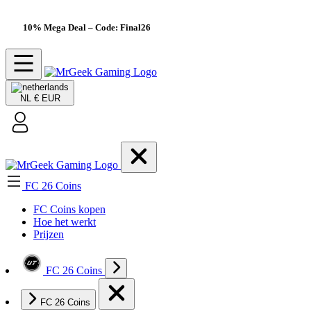
10% Mega Deal
– Code: Final26
NL
€ EUR
FC 26 Coins
FC Coins kopen
Hoe het werkt
Prijzen
FC 26 Coins
FC 26 Coins