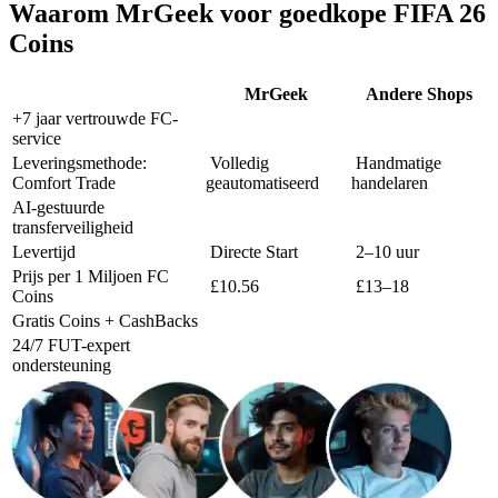
Waarom MrGeek voor goedkope FIFA 26
Coins
MrGeek
Andere Shops
+7 jaar vertrouwde FC-
service
Leveringsmethode:
Volledig
Handmatige
Comfort Trade
geautomatiseerd
handelaren
AI-gestuurde
transferveiligheid
Levertijd
Directe Start
2–10 uur
Prijs per 1 Miljoen FC
£10.56
£13–18
Coins
Gratis Coins + CashBacks
24/7 FUT-expert
ondersteuning