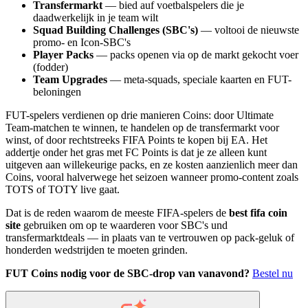
Transfermarkt
— bied auf voetbalspelers die je
daadwerkelijk in je team wilt
Squad Building Challenges (SBC's)
— voltooi de nieuwste
promo- en Icon-SBC's
Player Packs
— packs openen via op de markt gekocht voer
(fodder)
Team Upgrades
— meta-squads, speciale kaarten en FUT-
beloningen
FUT-spelers verdienen op drie manieren Coins: door Ultimate
Team-matchen te winnen, te handelen op de transfermarkt voor
winst, of door rechtstreeks FIFA Points te kopen bij EA. Het
addertje onder het gras met FC Points is dat je ze alleen kunt
uitgeven aan willekeurige packs, en ze kosten aanzienlich meer dan
Coins, vooral halverwege het seizoen wanneer promo-content zoals
TOTS of TOTY live gaat.
Dat is de reden waarom de meeste FIFA-spelers de
best fifa coin
site
gebruiken om op te waarderen voor SBC's und
transfermarktdeals — in plaats van te vertrouwen op pack-geluk of
honderden wedstrijden te moeten grinden.
FUT Coins nodig voor de SBC-drop van vanavond?
Bestel nu