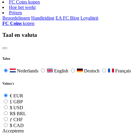
FC Coins kopen
Hoe het werkt
Prijzen
Beoordelingen
Handleiding
EA FC Blog
Loyaliteit
FC Coins
kopen
Taal en valuta
Talen
Nederlands
English
Deutsch
Français
Valuta's
€
EUR
£
GBP
$
USD
R$
BRL
ƒ
CHF
$
CAD
Accepteren