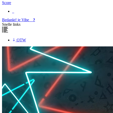
Score
Bedankt!
je
Vibe
?
Snelle links
OTW