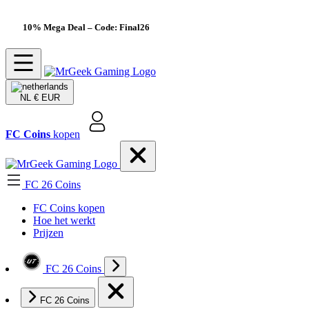
10% Mega Deal
– Code: Final26
NL
€ EUR
FC Coins
kopen
FC 26 Coins
FC Coins kopen
Hoe het werkt
Prijzen
FC 26 Coins
FC 26 Coins