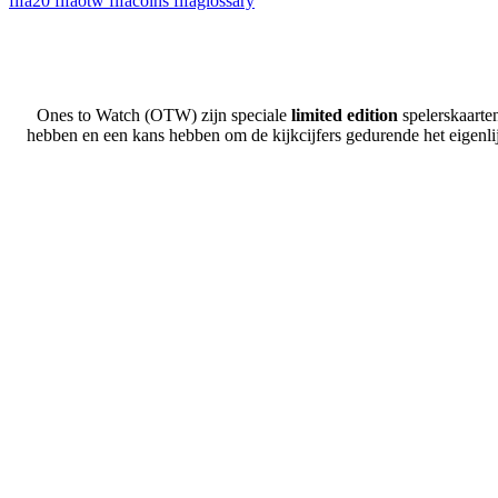
fifa20
fifaotw
fifacoins
fifaglossary
Ones to Watch (OTW) zijn speciale
limited edition
spelerskaarte
hebben en een kans hebben om de kijkcijfers gedurende het eigenli