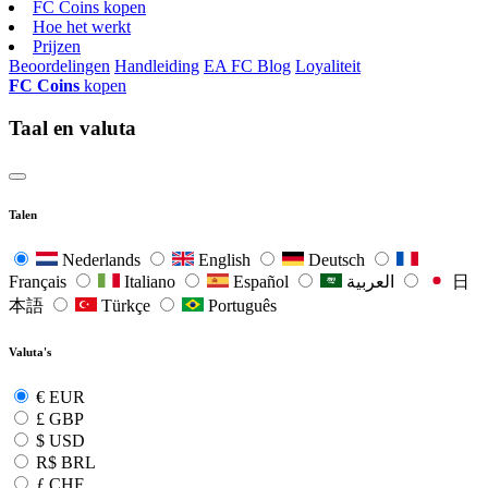
FC Coins kopen
Hoe het werkt
Prijzen
Beoordelingen
Handleiding
EA FC Blog
Loyaliteit
FC Coins
kopen
Taal en valuta
Talen
Nederlands
English
Deutsch
Français
Italiano
Español
العربية
日
本語
Türkçe
Português
Valuta's
€
EUR
£
GBP
$
USD
R$
BRL
ƒ
CHF