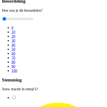
Beoordeling
Hoe zou je dit beoordelen?
0
10
20
30
40
50
60
70
80
90
100
Stemming
Jouw reactie in emoji’s?