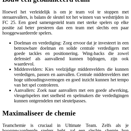
Hoewel het verleidelijk is om je team vol te stoppen met
steraanvallers, is balans de sleutel tot het winnen van wedstrijden in
FC 25. Een goed samengesteld team met sterke spelers op elke
positie zal beter presteren dan een team met slechts een paar
hooggewaardeerde spelers.
Doelman en verdediging: Zorg ervoor dat je investeert in een
betrouwbare doelman en solide centrale verdedigers met
goede tackles en positionering. Wing-backs die zowel
defensief als aanvallend kunnen bijdragen, zijn ook
waardevol.
Middenvelders: Kies veelzijdige middenvelders die kunnen
verdedigen, passen en aanvallen. Centrale middenvelders met
hoge uithoudingsvermogen en goed inzicht kunnen het tempo
van het spel controleren.
Aanvallers: Zoek naar aanvallers met een goede afwerking,
vleugelspelers met snelheid en spelmakers die verdedigingen
kunnen ontgrendelen met sleutelpasses.
Maximaliseer de chemie
Teamchemie is cruciaal in Ultimate Team. Zelfs als je
hooggewaardeerde spelers hebt, zal een slechte chemie hun