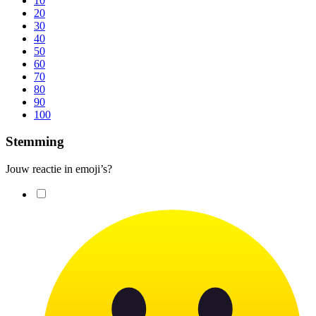
10
20
30
40
50
60
70
80
90
100
Stemming
Jouw reactie in emoji’s?