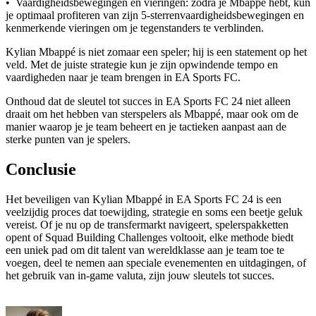
• Vaardigheidsbewegingen en vieringen: zodra je Mbappé hebt, kun
je optimaal profiteren van zijn 5-sterrenvaardigheidsbewegingen en
kenmerkende vieringen om je tegenstanders te verblinden.
Kylian Mbappé is niet zomaar een speler; hij is een statement op het
veld. Met de juiste strategie kun je zijn opwindende tempo en
vaardigheden naar je team brengen in EA Sports FC.
Onthoud dat de sleutel tot succes in EA Sports FC 24 niet alleen
draait om het hebben van sterspelers als Mbappé, maar ook om de
manier waarop je je team beheert en je tactieken aanpast aan de
sterke punten van je spelers.
Conclusie
Het beveiligen van Kylian Mbappé in EA Sports FC 24 is een
veelzijdig proces dat toewijding, strategie en soms een beetje geluk
vereist. Of je nu op de transfermarkt navigeert, spelerspakketten
opent of Squad Building Challenges voltooit, elke methode biedt
een uniek pad om dit talent van wereldklasse aan je team toe te
voegen, deel te nemen aan speciale evenementen en uitdagingen, of
het gebruik van in-game valuta, zijn jouw sleutels tot succes.