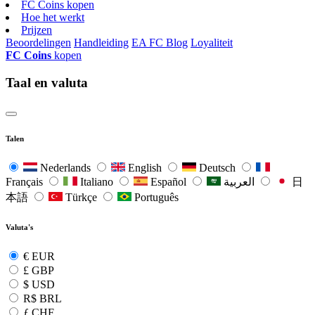
FC Coins kopen
Hoe het werkt
Prijzen
Beoordelingen
Handleiding
EA FC Blog
Loyaliteit
FC Coins
kopen
Taal en valuta
Talen
Nederlands
English
Deutsch
Français
Italiano
Español
العربية
日
本語
Türkçe
Português
Valuta's
€
EUR
£
GBP
$
USD
R$
BRL
ƒ
CHF