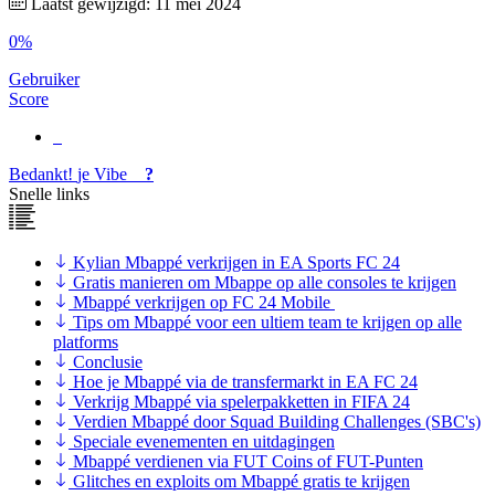
Laatst gewijzigd: 11 mei 2024
0%
Gebruiker
Score
Bedankt!
je
Vibe
?
Snelle links
Kylian Mbappé verkrijgen in EA Sports FC 24
Gratis manieren om Mbappe op alle consoles te krijgen
Mbappé verkrijgen op FC 24 Mobile
Tips om Mbappé voor een ultiem team te krijgen op alle
platforms
Conclusie
Hoe je Mbappé via de transfermarkt in EA FC 24
Verkrijg Mbappé via spelerpakketten in FIFA 24
Verdien Mbappé door Squad Building Challenges (SBC's)
Speciale evenementen en uitdagingen
Mbappé verdienen via FUT Coins of FUT-Punten
Glitches en exploits om Mbappé gratis te krijgen