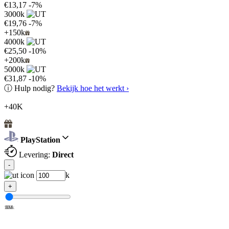
€13,17
-7%
3000k
€19,76
-7%
+150k
4000k
€25,50
-10%
+200k
5000k
€31,87
-10%
ⓘ
Hulp nodig?
Bekijk hoe het werkt ›
+40K
PlayStation
Levering:
Direct
-
k
+
100k
1M
2M
3M
4M
5M