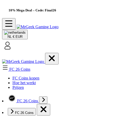
10% Mega Deal
– Code: Final26
NL
€ EUR
FC 26 Coins
FC Coins kopen
Hoe het werkt
Prijzen
FC 26 Coins
FC 26 Coins