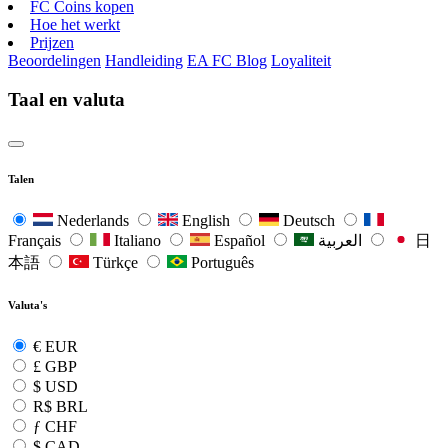
FC Coins kopen
Hoe het werkt
Prijzen
Beoordelingen
Handleiding
EA FC Blog
Loyaliteit
Taal en valuta
Talen
Nederlands
English
Deutsch
Français
Italiano
Español
العربية
日
本語
Türkçe
Português
Valuta's
€
EUR
£
GBP
$
USD
R$
BRL
ƒ
CHF
$
CAD