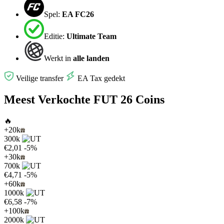
Spel:
EA FC26
Editie:
Ultimate Team
Werkt in
alle landen
Veilige transfer
EA Tax gedekt
Meest Verkochte FUT 26 Coins
🔥
+20k
300k
€2,01
-5%
+30k
700k
€4,71
-5%
+60k
1000k
€6,58
-7%
+100k
2000k