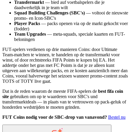
Transfermarkt
— bied auf voetbalspelers die je
daadwerkelijk in je team wilt
Squad Building Challenges (SBC's)
— voltooi de nieuwste
promo- en Icon-SBC's
Player Packs
— packs openen via op de markt gekocht voer
(fodder)
Team Upgrades
— meta-squads, speciale kaarten en FUT-
beloningen
FUT-spelers verdienen op drie manieren Coins: door Ultimate
Team-matchen te winnen, te handelen op de transfermarkt voor
winst, of door rechtstreeks FIFA Points te kopen bij EA. Het
addertje onder het gras met FC Points is dat je ze alleen kunt
uitgeven aan willekeurige packs, en ze kosten aanzienlich meer dan
Coins, vooral halverwege het seizoen wanneer promo-content zoals
TOTS of TOTY live gaat.
Dat is de reden waarom de meeste FIFA-spelers de
best fifa coin
site
gebruiken om op te waarderen voor SBC's und
transfermarktdeals — in plaats van te vertrouwen op pack-geluk of
honderden wedstrijden te moeten grinden.
FUT Coins nodig voor de SBC-drop van vanavond?
Bestel nu