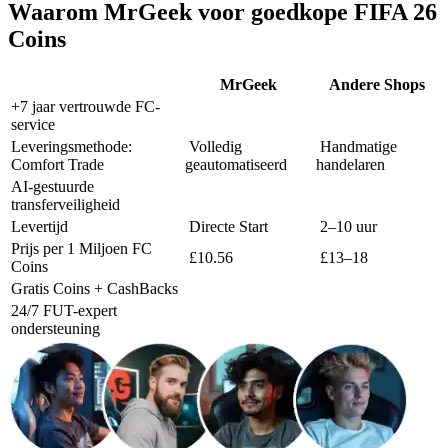
Waarom MrGeek voor goedkope FIFA 26
Coins
MrGeek
Andere Shops
+7 jaar vertrouwde FC-
service
Leveringsmethode:
Volledig
Handmatige
Comfort Trade
geautomatiseerd
handelaren
AI-gestuurde
transferveiligheid
Levertijd
Directe Start
2–10 uur
Prijs per 1 Miljoen FC
£10.56
£13–18
Coins
Gratis Coins + CashBacks
24/7 FUT-expert
ondersteuning