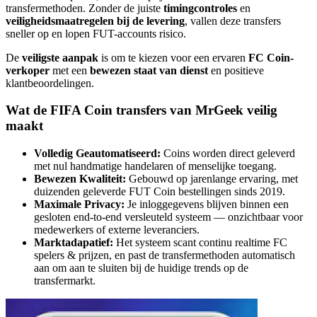
transfermethoden. Zonder de juiste
timingcontroles
en
veiligheidsmaatregelen bij de levering
, vallen deze transfers
sneller op en lopen FUT-accounts risico.
De
veiligste aanpak
is om te kiezen voor een ervaren
FC Coin-
verkoper
met een
bewezen staat van dienst
en positieve
klantbeoordelingen.
Wat de FIFA Coin transfers van MrGeek veilig
maakt
Volledig Geautomatiseerd:
Coins worden direct geleverd
met nul handmatige handelaren of menselijke toegang.
Bewezen Kwaliteit:
Gebouwd op jarenlange ervaring, met
duizenden geleverde FUT Coin bestellingen sinds 2019.
Maximale Privacy:
Je inloggegevens blijven binnen een
gesloten end-to-end versleuteld systeem — onzichtbaar voor
medewerkers of externe leveranciers.
Marktadapatief:
Het systeem scant continu realtime FC
spelers & prijzen, en past de transfermethoden automatisch
aan om aan te sluiten bij de huidige trends op de
transfermarkt.