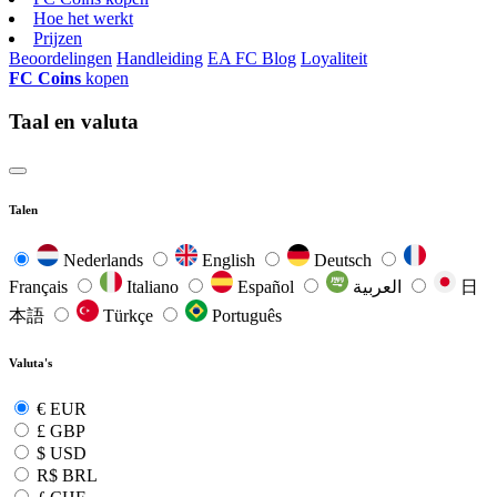
Hoe het werkt
Prijzen
Beoordelingen
Handleiding
EA FC Blog
Loyaliteit
FC Coins
kopen
Taal en valuta
Talen
Nederlands
English
Deutsch
Français
Italiano
Español
العربية
日
本語
Türkçe
Português
Valuta's
€
EUR
£
GBP
$
USD
R$
BRL