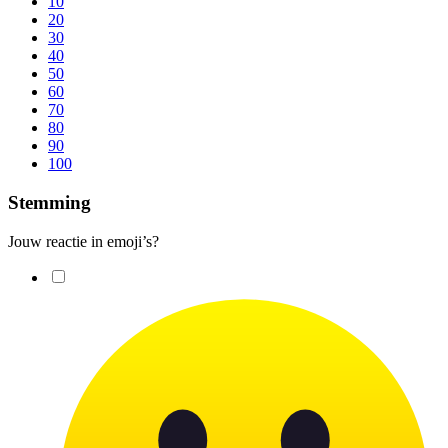
10
20
30
40
50
60
70
80
90
100
Stemming
Jouw reactie in emoji’s?