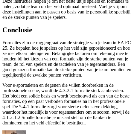
Deze instructies helpen je om het beste uit je spelers en formaties te
halen, zodat je team op het veld optimaal presteert. Voel je vrij om
deze instellingen aan te passen op basis van je persoonlijke speelstijl
en de sterke punten van je spelers.
Conclusie
Formaties zijn de ruggengraat van de strategie van je team in EA FC
25. Ze bepalen hoe je spelers op het veld zijn gepositioneerd en hoe
ze met elkaar interageren. Belangrijke factoren om rekening mee te
houden bij het kiezen van een formatie zijn de sterke punten van je
team, de rol van spelers en de tactieken van je tegenstanders. Een
goed gekozen formatie kan de sterke punten van je team benutten en
tegelijkertijd de zwakke punten verlichten.
Voor e-sportatleten en degenen die willen doorbreken in de
professionele scene, wordt de 4-3-2-1 formatie sterk aanbevolen.
Het biedt een solide basis en wordt beschouwd als een van de beste
formaties, op een paar verboden formaties na in het professionele
spel. De 5-4-1 formatie zorgt voor sterke defensieve dekking,
waardoor het moeilijk is voor tegenstanders om te scoren, terwijl de
4-1-2-1-2 Smalle formatie je in staat stelt om de flanken te
domineren en het veld effectief te bestrijken.