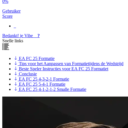
0%
Gebruiker
Score
Bedankt!
je
Vibe
?
Snelle links
EA FC 25 Formatie
Tips voor het Aanpassen van Formatietijdens de Wedstrijd
Beste Speler Instructies voor EA FC 25 Formatiet
Conclusie
EA FC 25 4-3-2-1 Formatie
EA FC 25 5-4-1 Formatie
EA FC 25 4-1-2-1-2 Smalle Formatie