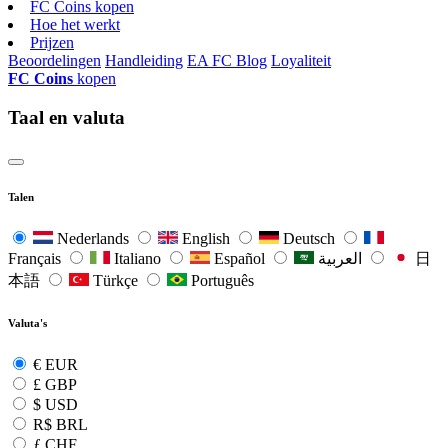
FC Coins kopen
Hoe het werkt
Prijzen
Beoordelingen
Handleiding
EA FC Blog
Loyaliteit
FC Coins
kopen
Taal en valuta
Talen
Nederlands
English
Deutsch
Français
Italiano
Español
العربية
日
本語
Türkçe
Português
Valuta's
€
EUR
£
GBP
$
USD
R$
BRL
ƒ
CHF