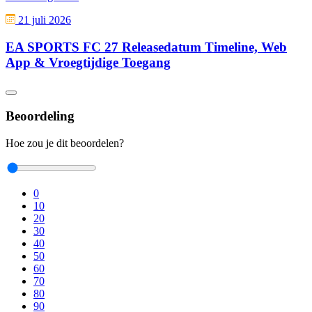
21 juli 2026
EA SPORTS FC 27 Releasedatum Timeline, Web
App & Vroegtijdige Toegang
Beoordeling
Hoe zou je dit beoordelen?
0
10
20
30
40
50
60
70
80
90