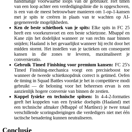
handmatige voorwaartse loops van de gebruiker. Het timen
van een loop achter een verdedigingslinie die is opgeschoven,
is een van de meest betrouwbare manieren om 1-op-1-kansen
met je spits te creëren in plaats van te wachten op AI-
gegenereerde mogelijkheden.
Ken de beste schiethoek van je spits:
Elke spits in FC 25
heeft een voorkeursvoet en een beste schietzone. Mbappé en
Kane zijn het dodelijkst wanneer ze van rechts naar binnen
snijden; Haaland is het gevaarlijkst wanneer hij recht door het
midden stormt. Het instellen van je tactieken om consequent
kansen in die zones te leveren, maximaliseert je
conversieratio.
Gebruik Timed Finishing voor premium kansen:
FC 25's
Timed Finishing-mechanica voegt een precisieboost toe
wanneer de tweede schietknopdruk correct is getimed. Oefen
de timing in Squad Battles voordat je het in competitieve modi
gebruikt — de beloning voor het beheersen ervan is een
aanzienlijk hogere conversie van binnen de zestien.
Koppel fysieke en technische spitsen:
In 4-4-2-formaties
geeft het koppelen van een fysieke doelspits (Haaland) met
een technische afmaker (Mbappé of Martínez) je twee totaal
verschillende scoringsdreigingen die verdedigers niet met één
tactische benadering kunnen neutraliseren.
Conclusie