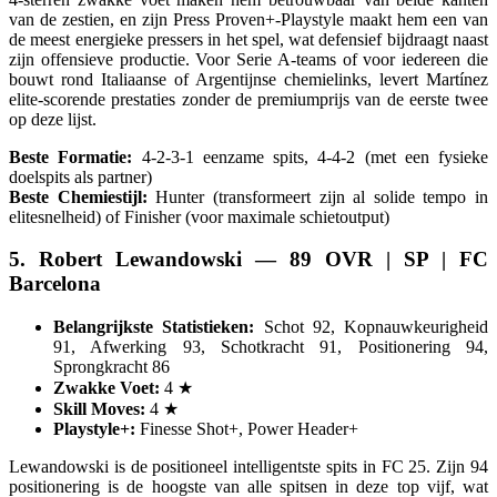
van de zestien, en zijn Press Proven+-Playstyle maakt hem een van
de meest energieke pressers in het spel, wat defensief bijdraagt naast
zijn offensieve productie. Voor Serie A-teams of voor iedereen die
bouwt rond Italiaanse of Argentijnse chemielinks, levert Martínez
elite-scorende prestaties zonder de premiumprijs van de eerste twee
op deze lijst.
Beste Formatie:
4-2-3-1 eenzame spits, 4-4-2 (met een fysieke
doelspits als partner)
Beste Chemiestijl:
Hunter (transformeert zijn al solide tempo in
elitesnelheid) of Finisher (voor maximale schietoutput)
5. Robert Lewandowski — 89 OVR | SP | FC
Barcelona
Belangrijkste Statistieken:
Schot 92, Kopnauwkeurigheid
91, Afwerking 93, Schotkracht 91, Positionering 94,
Sprongkracht 86
Zwakke Voet:
4 ★
Skill Moves:
4 ★
Playstyle+:
Finesse Shot+, Power Header+
Lewandowski is de positioneel intelligentste spits in FC 25. Zijn 94
positionering is de hoogste van alle spitsen in deze top vijf, wat