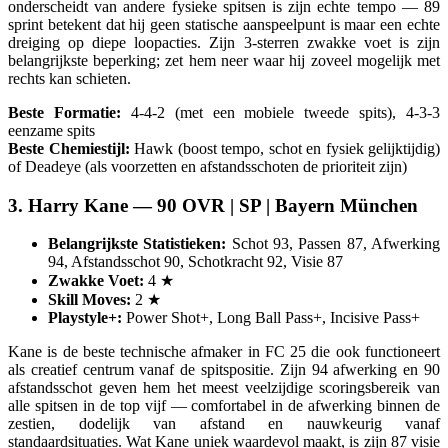
onderscheidt van andere fysieke spitsen is zijn echte tempo — 89
sprint betekent dat hij geen statische aanspeelpunt is maar een echte
dreiging op diepe loopacties. Zijn 3-sterren zwakke voet is zijn
belangrijkste beperking; zet hem neer waar hij zoveel mogelijk met
rechts kan schieten.
Beste Formatie:
4-4-2 (met een mobiele tweede spits), 4-3-3
eenzame spits
Beste Chemiestijl:
Hawk (boost tempo, schot en fysiek gelijktijdig)
of Deadeye (als voorzetten en afstandsschoten de prioriteit zijn)
3. Harry Kane — 90 OVR | SP | Bayern München
Belangrijkste Statistieken:
Schot 93, Passen 87, Afwerking
94, Afstandsschot 90, Schotkracht 92, Visie 87
Zwakke Voet:
4 ★
Skill Moves:
2 ★
Playstyle+:
Power Shot+, Long Ball Pass+, Incisive Pass+
Kane is de beste technische afmaker in FC 25 die ook functioneert
als creatief centrum vanaf de spitspositie. Zijn 94 afwerking en 90
afstandsschot geven hem het meest veelzijdige scoringsbereik van
alle spitsen in de top vijf — comfortabel in de afwerking binnen de
zestien, dodelijk van afstand en nauwkeurig vanaf
standaardsituaties. Wat Kane uniek waardevol maakt, is zijn 87 visie