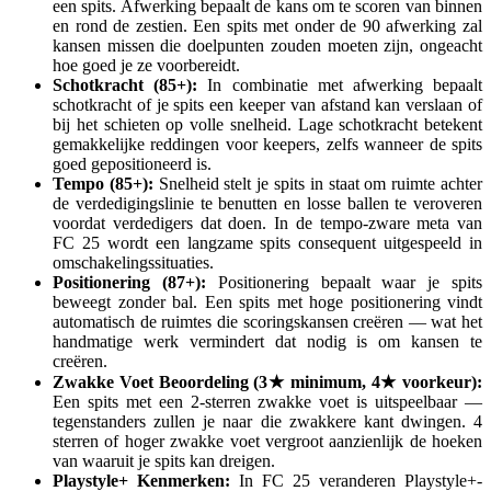
een spits. Afwerking bepaalt de kans om te scoren van binnen
en rond de zestien. Een spits met onder de 90 afwerking zal
kansen missen die doelpunten zouden moeten zijn, ongeacht
hoe goed je ze voorbereidt.
Schotkracht (85+):
In combinatie met afwerking bepaalt
schotkracht of je spits een keeper van afstand kan verslaan of
bij het schieten op volle snelheid. Lage schotkracht betekent
gemakkelijke reddingen voor keepers, zelfs wanneer de spits
goed gepositioneerd is.
Tempo (85+):
Snelheid stelt je spits in staat om ruimte achter
de verdedigingslinie te benutten en losse ballen te veroveren
voordat verdedigers dat doen. In de tempo-zware meta van
FC 25 wordt een langzame spits consequent uitgespeeld in
omschakelingssituaties.
Positionering (87+):
Positionering bepaalt waar je spits
beweegt zonder bal. Een spits met hoge positionering vindt
automatisch de ruimtes die scoringskansen creëren — wat het
handmatige werk vermindert dat nodig is om kansen te
creëren.
Zwakke Voet Beoordeling (3★ minimum, 4★ voorkeur):
Een spits met een 2-sterren zwakke voet is uitspeelbaar —
tegenstanders zullen je naar die zwakkere kant dwingen. 4
sterren of hoger zwakke voet vergroot aanzienlijk de hoeken
van waaruit je spits kan dreigen.
Playstyle+ Kenmerken:
In FC 25 veranderen Playstyle+-