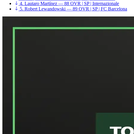
4. Lautaro Martínez — 88 OVR | SP | Internazionale
5. Robert Lewandowski — 89 OVR | SP | FC Barcelona