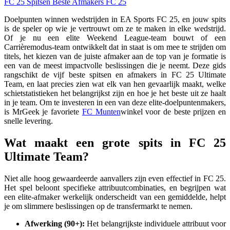
FC 25
Spitsen
Beste Afmakers FC 25
Doelpunten winnen wedstrijden in EA Sports FC 25, en jouw spits
is de speler op wie je vertrouwt om ze te maken in elke wedstrijd.
Of je nu een elite Weekend League-team bouwt of een
Carrièremodus-team ontwikkelt dat in staat is om mee te strijden om
titels, het kiezen van de juiste afmaker aan de top van je formatie is
een van de meest impactvolle beslissingen die je neemt. Deze gids
rangschikt de vijf beste spitsen en afmakers in FC 25 Ultimate
Team, en laat precies zien wat elk van hen gevaarlijk maakt, welke
schietstatistieken het belangrijkst zijn en hoe je het beste uit ze haalt
in je team. Om te investeren in een van deze elite-doelpuntenmakers,
is MrGeek je favoriete
FC Munten
winkel voor de beste prijzen en
snelle levering.
Wat maakt een grote spits in FC 25
Ultimate Team?
Niet alle hoog gewaardeerde aanvallers zijn even effectief in FC 25.
Het spel beloont specifieke attribuutcombinaties, en begrijpen wat
een elite-afmaker werkelijk onderscheidt van een gemiddelde, helpt
je om slimmere beslissingen op de transfermarkt te nemen.
Afwerking (90+):
Het belangrijkste individuele attribuut voor