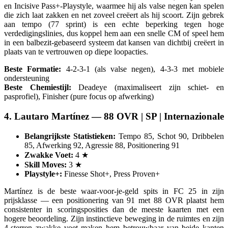
en Incisive Pass+-Playstyle, waarmee hij als valse negen kan spelen
die zich laat zakken en net zoveel creëert als hij scoort. Zijn gebrek
aan tempo (77 sprint) is een echte beperking tegen hoge
verdedigingslinies, dus koppel hem aan een snelle CM of speel hem
in een balbezit-gebaseerd systeem dat kansen van dichtbij creëert in
plaats van te vertrouwen op diepe loopacties.
Beste Formatie:
4-2-3-1 (als valse negen), 4-3-3 met mobiele
ondersteuning
Beste Chemiestijl:
Deadeye (maximaliseert zijn schiet- en
pasprofiel), Finisher (pure focus op afwerking)
4. Lautaro Martínez — 88 OVR | SP | Internazionale
Belangrijkste Statistieken:
Tempo 85, Schot 90, Dribbelen
85, Afwerking 92, Agressie 88, Positionering 91
Zwakke Voet:
4 ★
Skill Moves:
3 ★
Playstyle+:
Finesse Shot+, Press Proven+
Martínez is de beste waar-voor-je-geld spits in FC 25 in zijn
prijsklasse — een positionering van 91 met 88 OVR plaatst hem
consistenter in scoringsposities dan de meeste kaarten met een
hogere beoordeling. Zijn instinctieve beweging in de ruimtes en zijn
4-sterren zwakke voet maken hem betrouwbaar van beide kanten