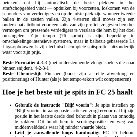
betekent dat hij automatisch de beste plekken in het
strafschopgebied vindt — opduiken bij voorzetten, loskomen van de
schouders van verdedigers en op de juiste plek zijn wanneer tweede
ballen in de zestien vallen. Zijn 4-sterren skill moves zijn een
onderschat attribuut voor een spits van zijn profiel; ze geven hem het
vermogen om pressende verdedigers te verslaan die hem bij het doel
omsingelen. Zijn tempo (76 sprint) is zijn beperking in
omschakelings-intensieve systemen, maar in balbezit-gebaseerde La
Liga-opbouwen is zijn technisch complete spitsprofiel uitzonderlijk
waar voor zijn prijs.
Beste Formatie:
4-3-3 (met ondersteunende vleugelspelers die naar
binnen snijden), 4-2-3-1
Beste Chemiestijl:
Finisher (boost zijn al elite afwerking en
positionering) of Hunter (als je het tempo-tekort wilt compenseren)
Hoe je het beste uit je spits in FC 25 haalt
Gebruik de instructie "Blijf voorin":
Je spits instellen op
"Blijf voorin" in aangepaste tactieken zorgt ervoor dat hij zijn
positie in het laatste derde deel behoudt in plaats van onnodig
te zakken. Dit houdt hem in scoringsposities en weg van
middenveldduels waar hij minder waarde biedt.
Leid je aanvallende loops handmatig:
FC 25 beloont