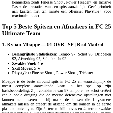
kenmerken zoals Finesse Shot+, Power Header+ en Incisive
Pass+ de prestaties van een spits aanzienlijk. Geef prioriteit
aan kaarten met ten minste één offensief Playstyle+ voor
maximale impact.
Top 5 Beste Spitsen en Afmakers in FC 25
Ultimate Team
1. Kylian Mbappé — 91 OVR | SP | Real Madrid
Belangrijkste Statistieken:
Tempo 97, Schot 93, Dribbelen
92, Afwerking 95, Schotkracht 92
Zwakke Voet:
4 ★
Skill Moves:
5 ★
Playstyle+:
Finesse Shot+, Power Shot+, Trickster+
Mbappé is de beste allround spits in FC 25 en waarschijnlijk de
meest complete aanvallende kaart in het spel op zijn
basisbeoordeling. Zijn combinatie van 97 tempo en 93 schot creëert
een dubbele dreiging die de meeste defensieve opstellingen niet
kunnen neutraliseren — hij maakt de kansen die langzamere
afmakers missen en creëert de afstand om die kansen in de eerste
plaats te ontvangen. Zijn 5-sterren skill moves en 4-sterren zwakke