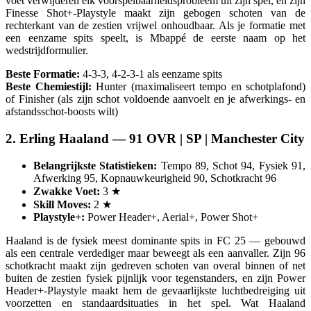
voet verwijderen elk voorspelbaarheidsprobleem uit zijn spel, en zijn
Finesse Shot+-Playstyle maakt zijn gebogen schoten van de
rechterkant van de zestien vrijwel onhoudbaar. Als je formatie met
een eenzame spits speelt, is Mbappé de eerste naam op het
wedstrijdformulier.
Beste Formatie:
4-3-3, 4-2-3-1 als eenzame spits
Beste Chemiestijl:
Hunter (maximaliseert tempo en schotplafond)
of Finisher (als zijn schot voldoende aanvoelt en je afwerkings- en
afstandsschot-boosts wilt)
2. Erling Haaland — 91 OVR | SP | Manchester City
Belangrijkste Statistieken:
Tempo 89, Schot 94, Fysiek 91,
Afwerking 95, Kopnauwkeurigheid 90, Schotkracht 96
Zwakke Voet:
3 ★
Skill Moves:
2 ★
Playstyle+:
Power Header+, Aerial+, Power Shot+
Haaland is de fysiek meest dominante spits in FC 25 — gebouwd
als een centrale verdediger maar beweegt als een aanvaller. Zijn 96
schotkracht maakt zijn gedreven schoten van overal binnen of net
buiten de zestien fysiek pijnlijk voor tegenstanders, en zijn Power
Header+-Playstyle maakt hem de gevaarlijkste luchtbedreiging uit
voorzetten en standaardsituaties in het spel. Wat Haaland