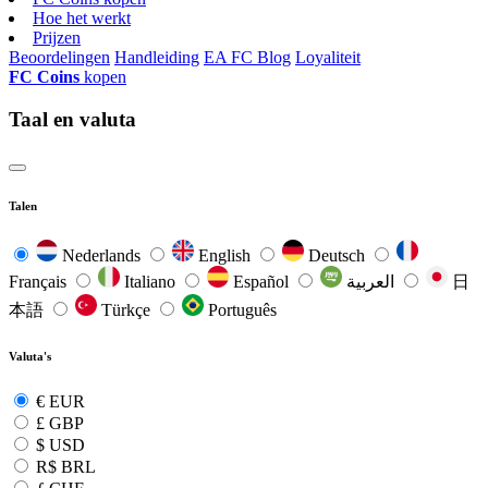
Hoe het werkt
Prijzen
Beoordelingen
Handleiding
EA FC Blog
Loyaliteit
FC Coins
kopen
Taal en valuta
Talen
Nederlands
English
Deutsch
Français
Italiano
Español
العربية
日
本語
Türkçe
Português
Valuta's
€
EUR
£
GBP
$
USD
R$
BRL