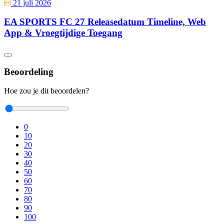
21 juli 2026
EA SPORTS FC 27 Releasedatum Timeline, Web
App & Vroegtijdige Toegang
Beoordeling
Hoe zou je dit beoordelen?
0
10
20
30
40
50
60
70
80
90
100