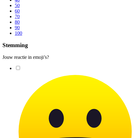
50
60
70
80
90
100
Stemming
Jouw reactie in emoji’s?