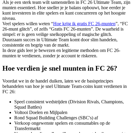
Als je een sterk team wilt samenstellen in FC 26 Ultimate Team, zijn
munten essentieel. Hoe sneller je je balans opbouwt, hoe eerder je
kunt investeren in elite spelers en kunt concurreren op het hoogste
niveau.
Veel spelers willen weten “
Hoe krijg ik gratis FC 26-munten
”, “FC
26-munt glitch”, of zelfs “Gratis FC 26-munten”. De waarheid is
simpel: er is geen veilige snelkoppeling of magische glitch.
Duurzaam succes in Ultimate Team komt door slim handelen,
consistentie en begrip van de markt.
In deze gids leer je bewezen en legitieme methoden om FC 26-
munten te verdienen, zonder je account te riskeren.
Hoe verdien je snel munten in FC 26?
Voordat we in de handel duiken, laten we de basisprincipes
behandelen van hoe je snel Ultimate Team-coins kunt verdienen in
FC 26:
Speel consistent wedstrijden (Division Rivals, Champions,
Squad Battles)
Voltooi Doelen en Mijlpalen
Rond Squad Building Challenges (SBC's) af
Verkoop ongewenste spelers en consumables op de
Transfermarkt