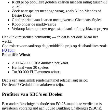
Richt je op populaire gouden kaarten met een rating tussen 83
en 86
Zoek naar spelers met hoge vraag, zoals Nuno Mendes of
Désiré Doué
Geef prioriteit aan kaarten met gewenste Chemistry Styles
Koop onder de marktwaarde
Verkoop later opnieuw tegen standaard- of opgeblazen prijzen
Het klinkt misschien eenvoudig — en dat is het ook. Maar het
werkt.
Controleer voor aankoop de gemiddelde prijs op databanksites zoals
FUTbin
Potentiële Winst:
2.000–3.000 FIFA-munten per kaart
Herhaal voor 30 spelers
Tot 90.000 FUT-munten winst
Dat is een aanzienlijk rendement met relatief laag risico.
De sleutel? Geduld en marktbewustzijn.
Profiteer van SBC's en Doelen
Een andere krachtige methode om FC 26-munten te verdienen is
investeren voorafgaand aan Squad Building Challenges (SBC's).