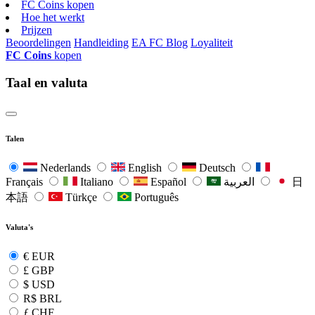
FC Coins kopen
Hoe het werkt
Prijzen
Beoordelingen
Handleiding
EA FC Blog
Loyaliteit
FC Coins
kopen
Taal en valuta
Talen
Nederlands
English
Deutsch
Français
Italiano
Español
العربية
日
本語
Türkçe
Português
Valuta's
€
EUR
£
GBP
$
USD
R$
BRL
ƒ
CHF