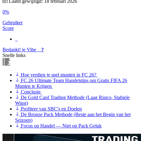
Laatst gewijzigd: 18 februari 2026
0%
Gebruiker
Score
Bedankt!
je
Vibe
?
Snelle links
Hoe verdien je snel munten in FC 26?
FC 26 Ultimate Team Handelstips om Gratis FIFA 26
Munten te Krijgen
Conclusie
De Gold Card Trading Methode (Laag Risico, Stabiele
Winst)
Profiteer van SBC's en Doelen
De Bronze Pack Methode (Beste aan het Begin van het
Seizoen)
Focus op Handel — Niet op Pack Geluk