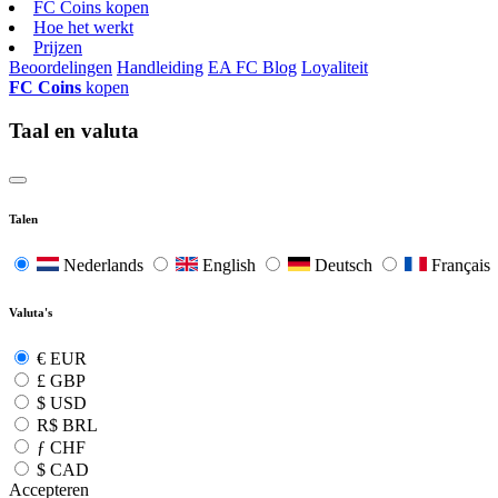
FC Coins kopen
Hoe het werkt
Prijzen
Beoordelingen
Handleiding
EA FC Blog
Loyaliteit
FC Coins
kopen
Taal en valuta
Talen
Nederlands
English
Deutsch
Français
Valuta's
€
EUR
£
GBP
$
USD
R$
BRL
ƒ
CHF
$
CAD
Accepteren