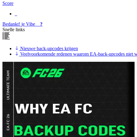
Score
Bedankt!
je
Vibe
?
Snelle links
Nieuwe back-upcodes krijgen
Veelvoorkomende redenen waarom EA-back-upcodes niet 