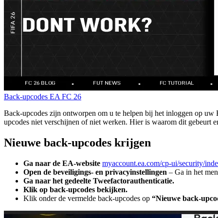
Back-upcodes
EA FC 26
Back-upcodes zijn ontworpen om u te helpen bij het inloggen op uw E
upcodes niet verschijnen of niet werken. Hier is waarom dit gebeurt e
Nieuwe back-upcodes krijgen
Ga naar de EA-website
myaccount.ea.com/cp-ui/security/ind
Open de beveiligings- en privacyinstellingen
– Ga in het menu
Ga naar het gedeelte Tweefactorauthenticatie.
Klik op back-upcodes bekijken.
Klik onder de vermelde back-upcodes op
“Nieuwe back-upco