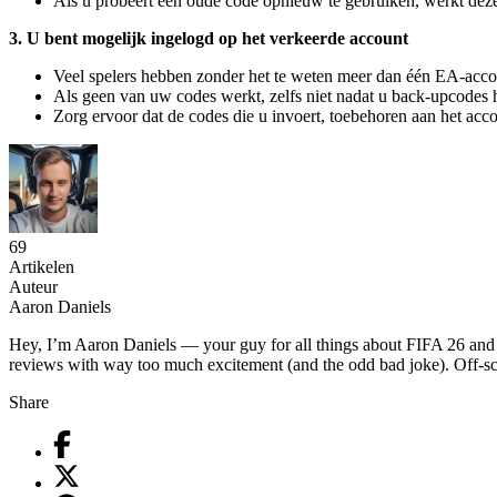
Als u probeert een oude code opnieuw te gebruiken, werkt dez
3. U bent mogelijk ingelogd op het verkeerde account
Veel spelers hebben zonder het te weten meer dan één EA-acco
Als geen van uw codes werkt, zelfs niet nadat u back-upcodes h
Zorg ervoor dat de codes die u invoert, toebehoren aan het acco
69
Artikelen
Auteur
Aaron Daniels
Hey, I’m Aaron Daniels — your guy for all things about FIFA 26 and foo
reviews with way too much excitement (and the odd bad joke). Off-scr
Share