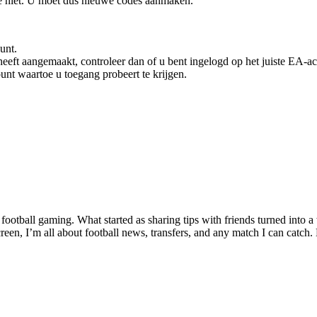
e niet. U moet dus nieuwe codes aanmaken.
unt.
eeft aangemaakt, controleer dan of u bent ingelogd op het juiste EA-a
unt waartoe u toegang probeert te krijgen.
tball gaming. What started as sharing tips with friends turned into a w
een, I’m all about football news, transfers, and any match I can catch