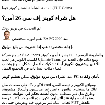
القائمة الشاملة لشحن كوينز فيفا (FUT Coins)
هل شراء كوينز إف سي 26 آمن؟
تم التحديث في
يونيو 2026
بقلم ليون، متخصص EA FC منذ 2020
إجابة مختصرة: نعم، إذا اشتريت من بائع موثوق.
لا تسمح شركة EA Sports بشراء أو بيع كوينز FC، والطريقة الرسمية
لكسب الكوينز هي لعب Ultimate Team. ومع ذلك، فإن العديد من
اللاعبين
يشترون الكوينز
لبناء تشكيلات أفضل بشكل أسرع وتجنب
قضاء مئات الساعات في التجميع الممل.
.
تسليم كوينز FC بأمان وكفاءة
عند الشراء من
مزود موثوق
، يمكن
على منصات مثل eBay وDiscord ومواقع الكوينز رخيصة الثمن،
غالبًا ما يستخدم البائعون لاعبين غير مناسبين، وأسعارًا مشبوهة،
وطرق نقل غير منتظمة. بدون
أنظمة تحكم في التوقيت
سليمة
و
ضمانات حماية عند التسليم
، تكون هذه التحويلات أكثر عرضة
لجذب انتباه غير مرغوب فيه وتعريض حسابات FUT للخطر.