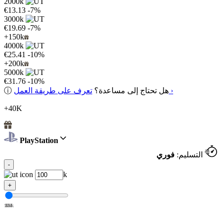
2000k
€13.13
-7%
3000k
€19.69
-7%
+150k
4000k
€25.41
-10%
+200k
5000k
€31.76
-10%
تعرف على طريقة العمل ›
هل تحتاج إلى مساعدة؟
ⓘ
+40K
PlayStation
التسليم:
فوري
-
k
+
100k
1M
2M
3M
4M
5M