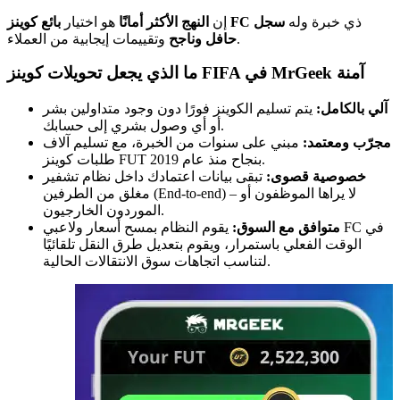
ذي خبرة وله
سجل
بائع كوينز FC
إن
النهج الأكثر أمانًا
هو اختيار
وتقييمات إيجابية من العملاء.
حافل وناجح
ما الذي يجعل تحويلات كوينز FIFA في MrGeek آمنة
آلي بالكامل:
يتم تسليم الكوينز فورًا دون وجود متداولين بشر
أو أي وصول بشري إلى حسابك.
مجرّب ومعتمد:
مبني على سنوات من الخبرة، مع تسليم آلاف
طلبات كوينز FUT بنجاح منذ عام 2019.
خصوصية قصوى:
تبقى بيانات اعتمادك داخل نظام تشفير
مغلق من الطرفين (End-to-end) – لا يراها الموظفون أو
الموردون الخارجيون.
متوافق مع السوق:
يقوم النظام بمسح أسعار ولاعبي FC في
الوقت الفعلي باستمرار، ويقوم بتعديل طرق النقل تلقائيًا
لتناسب اتجاهات سوق الانتقالات الحالية.