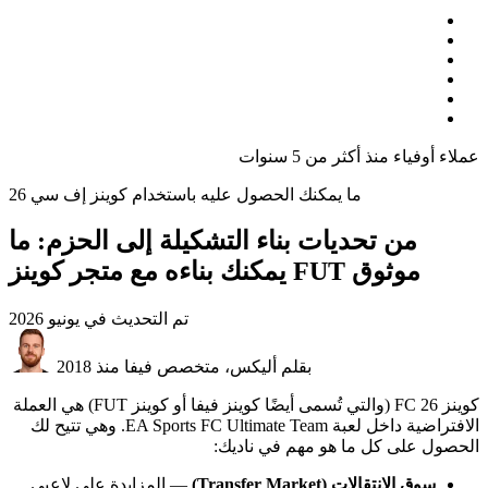
عملاء أوفياء منذ أكثر من 5 سنوات
ما يمكنك الحصول عليه باستخدام كوينز إف سي 26
من تحديات بناء التشكيلة إلى الحزم: ما
يمكنك بناءه مع متجر كوينز FUT موثوق
تم التحديث في
يونيو 2026
بقلم أليكس، متخصص فيفا منذ 2018
كوينز FC 26 (والتي تُسمى أيضًا كوينز فيفا أو كوينز FUT) هي العملة
الافتراضية داخل لعبة EA Sports FC Ultimate Team. وهي تتيح لك
الحصول على كل ما هو مهم في ناديك:
سوق الانتقالات (Transfer Market)
— المزايدة على لاعبي