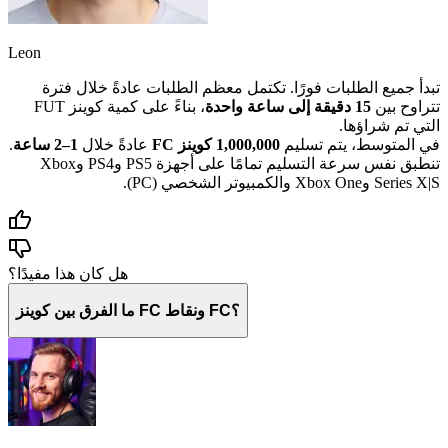
Leon
تبدأ جميع الطلبات فورًا. تكتمل معظم الطلبات عادةً خلال فترة
تتراوح بين
15 دقيقة إلى ساعة واحدة
، بناءً على كمية كوينز FUT
التي تم شراؤها.
في المتوسط، يتم تسليم
1,000,000 كوينز FC
عادةً خلال
1–2 ساعة
.
تنطبق نفس سرعة التسليم تمامًا على أجهزة PS5 وPS4 وXbox
Series X|S وXbox One والكمبيوتر الشخصي (PC).
هل كان هذا مفيدًا؟
ما الفرق بين كوينز FC ونقاط FC؟