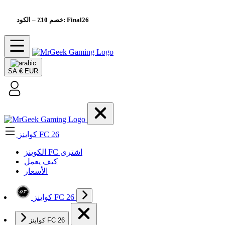
– الكود: Final26
خصم 10٪
SA
€ EUR
كواينز FC 26
الکوینز FC اشتری
كيف يعمل
الأسعار
كواينز FC 26
كواينز FC 26