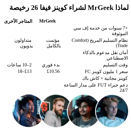
لماذا MrGeek لشراء كوينز فيفا 26 رخيصة
MrGeek
المتاجر الأخرى
+7 سنوات من خدمة إف سي
الموثوقة
نظام التسليم المريح (Comfort
مؤتمت
متداولون
Trade)
بالكامل
يدويون
أمان نقل مدعوم بالذكاء
الاصطناعي
وقت التسليم
بدء فوري
2–10 ساعات
£13–18
£10.56
سعر 1 مليون كوينز FC
كوينز مجانية + كاش باك
دعم خبراء FUT على مدار الساعة
24/7