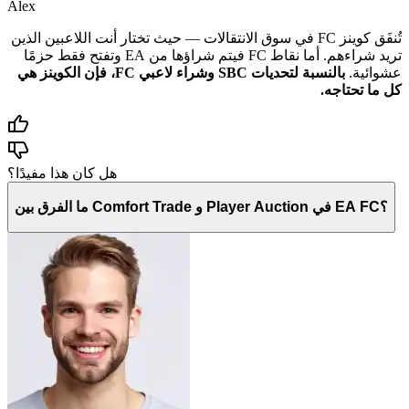
Alex
تُنفَق كوينز FC في سوق الانتقالات — حيث تختار أنت اللاعبين الذين
تريد شراءهم. أما نقاط FC فيتم شراؤها من EA وتفتح فقط حزمًا
عشوائية.
بالنسبة لتحديات SBC وشراء لاعبي FC، فإن الكوينز هي
كل ما تحتاجه.
هل كان هذا مفيدًا؟
ما الفرق بين Comfort Trade و Player Auction في EA FC؟