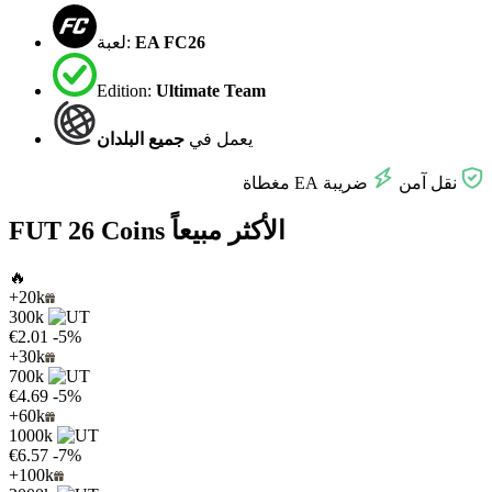
EA FC26
لعبة:
Edition:
Ultimate Team
يعمل في
جميع البلدان
نقل آمن
ضريبة EA مغطاة
FUT 26 Coins الأكثر مبيعاً
🔥
+20k
300k
€2.01
-5%
+30k
700k
€4.69
-5%
+60k
1000k
€6.57
-7%
+100k