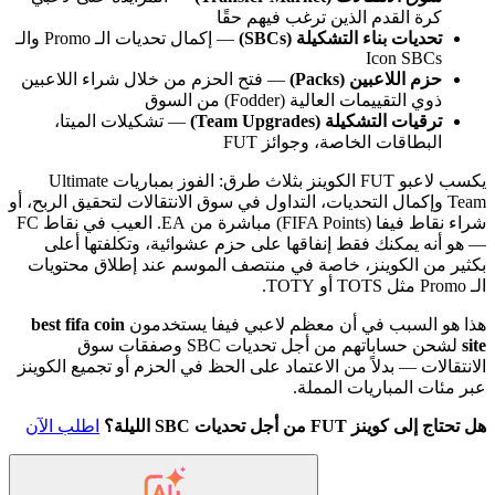
كرة القدم الذين ترغب فيهم حقًا
تحديات بناء التشكيلة (SBCs)
— إكمال تحديات الـ Promo والـ
Icon SBCs
حزم اللاعبين (Packs)
— فتح الحزم من خلال شراء اللاعبين
ذوي التقييمات العالية (Fodder) من السوق
ترقيات التشكيلة (Team Upgrades)
— تشكيلات الميتا،
البطاقات الخاصة، وجوائز FUT
يكسب لاعبو FUT الكوينز بثلاث طرق: الفوز بمباريات Ultimate
Team وإكمال التحديات، التداول في سوق الانتقالات لتحقيق الربح، أو
شراء نقاط فيفا (FIFA Points) مباشرة من EA. العيب في نقاط FC
— هو أنه يمكنك فقط إنفاقها على حزم عشوائية، وتكلفتها أعلى
بكثير من الكوينز، خاصة في منتصف الموسم عند إطلاق محتويات
الـ Promo مثل TOTS أو TOTY.
هذا هو السبب في أن معظم لاعبي فيفا يستخدمون
best fifa coin
site
لشحن حساباتهم من أجل تحديات SBC وصفقات سوق
الانتقالات — بدلاً من الاعتماد على الحظ في الحزم أو تجميع الكوينز
عبر مئات المباريات المملة.
هل تحتاج إلى كوينز FUT من أجل تحديات SBC الليلة؟
اطلب الآن