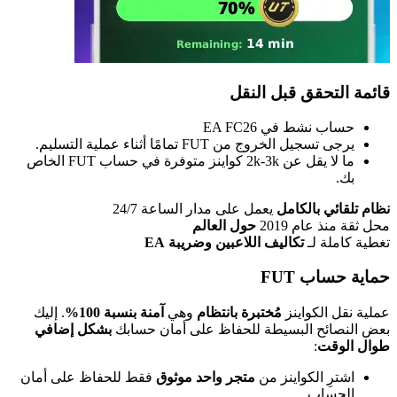
قائمة التحقق قبل النقل
حساب نشط في EA FC26
يرجى تسجيل الخروج من FUT تمامًا أثناء عملية التسليم.
ما لا يقل عن 2k-3k كواينز متوفرة في حساب FUT الخاص
بك.
نظام تلقائي بالكامل
يعمل على مدار الساعة 24/7
محل ثقة منذ عام 2019
حول العالم
تغطية كاملة لـ
تكاليف اللاعبين وضريبة EA
حماية حساب FUT
عملية نقل الكواينز
مُختبرة بانتظام
وهي
آمنة بنسبة 100%
. إليك
بعض النصائح البسيطة للحفاظ على أمان حسابك
بشكل إضافي
طوال الوقت
:
اشترِ الكواينز من
متجر واحد موثوق
فقط للحفاظ على أمان
الحساب.