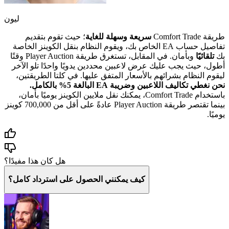
ليون
طريقة Comfort Trade
سريعة وسهلة للغاية
؛ حيث تقوم بتقديم
تفاصيل حساب EA الخاص بك، ويقوم النظام بنقل الكوينز الخاصة
بك
تلقائيًا
وبأمان. في المقابل، تستغرق طريقة Player Auction وقتًا
أطول، حيث يجب عليك عرض لاعبين محددين يدويًا واحدًا تلو الآخر
ليقوم النظام بشرائهم بالأسعار المتفق عليها. في كلتا الطريقتين،
نحن نغطي تكاليف اللاعبين وضريبة EA البالغة 5% بالكامل.
باستخدام Comfort Trade، يمكنك نقل ملايين الكوينز يوميًا بأمان،
بينما تقتصر طريقة Player Auction عادةً على أقل من 700,000 كوينز
يوميًا.
هل كان هذا مفيدًا؟
كيف يمكنني الحصول على استرداد كامل؟