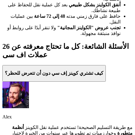
أنفق الكواينز بشكل طبيعي
بعد كل عملية نقل للحفاظ على
طبيعة نشاطك.
حافظ على فارق زمني مدته
48 إلى 72 ساعة
بين عمليات
النقل.
تجنب عروض "الكواينز المجانية"
ولا تنقر أبدًا على روابط أو
نوافذ منبثقة مجهولة.
26 الأسئلة الشائعة: كل ما تحتاج معرفته عن
عملات اف سی
كيف تشتري كوينز إف سي دون أن تتعرض للحظر؟
Alex
مع طريقة التسليم الصحيحة! تستخدم عملية نقل الكوينز
أنظمة
متطورة
وخوارزميات تم تطويرها عبر سنوات من الخبرة لاختيار