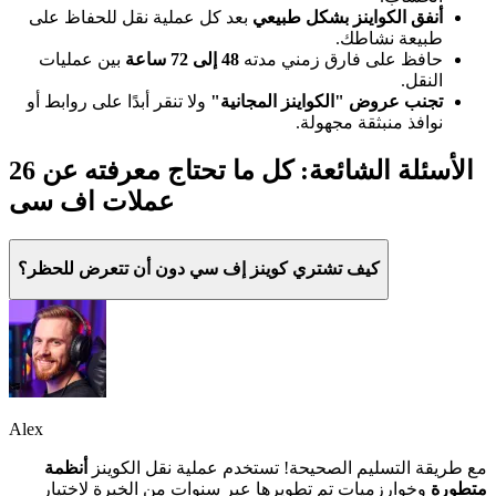
أنفق الكواينز بشكل طبيعي
بعد كل عملية نقل للحفاظ على
طبيعة نشاطك.
حافظ على فارق زمني مدته
48 إلى 72 ساعة
بين عمليات
النقل.
تجنب عروض "الكواينز المجانية"
ولا تنقر أبدًا على روابط أو
نوافذ منبثقة مجهولة.
26 الأسئلة الشائعة: كل ما تحتاج معرفته عن
عملات اف سی
كيف تشتري كوينز إف سي دون أن تتعرض للحظر؟
Alex
مع طريقة التسليم الصحيحة! تستخدم عملية نقل الكوينز
أنظمة
متطورة
وخوارزميات تم تطويرها عبر سنوات من الخبرة لاختيار