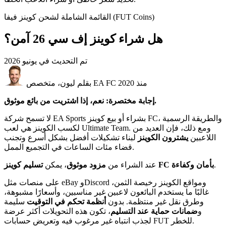
القائمة الشاملة لشحن كوينز فيفا (FUT Coins)
هل شراء كوينز إف سي 26 آمن؟
تم التحديث في
يونيو 2026
بقلم ليون، متخصص EA FC منذ 2020
إجابة مختصرة: نعم، إذا اشتريت من بائع موثوق.
لا تسمح شركة EA Sports بشراء أو بيع كوينز FC، والطريقة الرسمية
لكسب الكوينز هي لعب Ultimate Team. ومع ذلك، فإن العديد من
اللاعبين
يشترون الكوينز
لبناء تشكيلات أفضل بشكل أسرع وتجنب
قضاء مئات الساعات في التجميع الممل.
.
تسليم كوينز FC بأمان وكفاءة
عند الشراء من
مزود موثوق
، يمكن
على منصات مثل eBay وDiscord ومواقع الكوينز رخيصة الثمن،
غالبًا ما يستخدم البائعون لاعبين غير مناسبين، وأسعارًا مشبوهة،
وطرق نقل غير منتظمة. بدون
أنظمة تحكم في التوقيت
سليمة
و
ضمانات حماية عند التسليم
، تكون هذه التحويلات أكثر عرضة
لجذب انتباه غير مرغوب فيه وتعريض حسابات FUT للخطر.