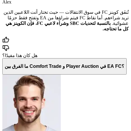
Alex
تُنفَق كوينز FC في سوق الانتقالات — حيث تختار أنت اللاعبين الذين
تريد شراءهم. أما نقاط FC فيتم شراؤها من EA وتفتح فقط حزمًا
عشوائية.
بالنسبة لتحديات SBC وشراء لاعبي FC، فإن الكوينز هي
كل ما تحتاجه.
هل كان هذا مفيدًا؟
ما الفرق بين Comfort Trade و Player Auction في EA FC؟