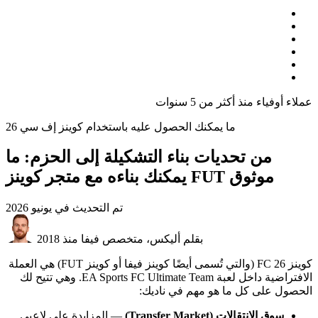
عملاء أوفياء منذ أكثر من 5 سنوات
ما يمكنك الحصول عليه باستخدام كوينز إف سي 26
من تحديات بناء التشكيلة إلى الحزم: ما
يمكنك بناءه مع متجر كوينز FUT موثوق
تم التحديث في
يونيو 2026
بقلم أليكس، متخصص فيفا منذ 2018
كوينز FC 26 (والتي تُسمى أيضًا كوينز فيفا أو كوينز FUT) هي العملة
الافتراضية داخل لعبة EA Sports FC Ultimate Team. وهي تتيح لك
الحصول على كل ما هو مهم في ناديك:
سوق الانتقالات (Transfer Market)
— المزايدة على لاعبي