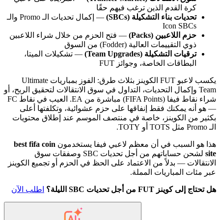
كرة القدم الذين ترغب فيهم حقًا
تحديات بناء التشكيلة (SBCs)
— إكمال تحديات الـ Promo والـ
Icon SBCs
حزم اللاعبين (Packs)
— فتح الحزم من خلال شراء اللاعبين
ذوي التقييمات العالية (Fodder) من السوق
ترقيات التشكيلة (Team Upgrades)
— تشكيلات الميتا،
البطاقات الخاصة، وجوائز FUT
يكسب لاعبو FUT الكوينز بثلاث طرق: الفوز بمباريات Ultimate
Team وإكمال التحديات، التداول في سوق الانتقالات لتحقيق الربح، أو
شراء نقاط فيفا (FIFA Points) مباشرة من EA. العيب في نقاط FC
— هو أنه يمكنك فقط إنفاقها على حزم عشوائية، وتكلفتها أعلى
بكثير من الكوينز، خاصة في منتصف الموسم عند إطلاق محتويات
الـ Promo مثل TOTS أو TOTY.
هذا هو السبب في أن معظم لاعبي فيفا يستخدمون
best fifa coin
site
لشحن حساباتهم من أجل تحديات SBC وصفقات سوق
الانتقالات — بدلاً من الاعتماد على الحظ في الحزم أو تجميع الكوينز
عبر مئات المباريات المملة.
هل تحتاج إلى كوينز FUT من أجل تحديات SBC الليلة؟
اطلب الآن