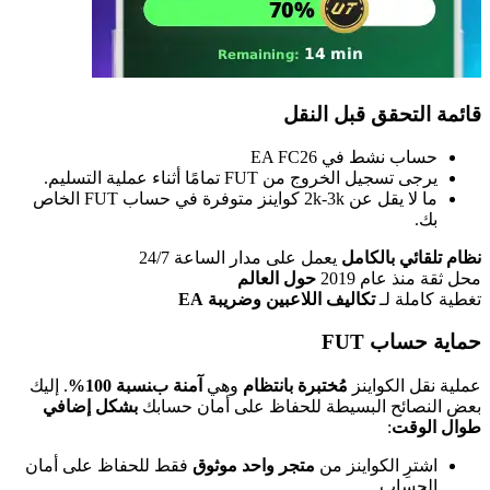
قائمة التحقق قبل النقل
حساب نشط في EA FC26
يرجى تسجيل الخروج من FUT تمامًا أثناء عملية التسليم.
ما لا يقل عن 2k-3k كواينز متوفرة في حساب FUT الخاص
بك.
نظام تلقائي بالكامل
يعمل على مدار الساعة 24/7
محل ثقة منذ عام 2019
حول العالم
تغطية كاملة لـ
تكاليف اللاعبين وضريبة EA
حماية حساب FUT
عملية نقل الكواينز
مُختبرة بانتظام
وهي
آمنة بنسبة 100%
. إليك
بعض النصائح البسيطة للحفاظ على أمان حسابك
بشكل إضافي
طوال الوقت
:
اشترِ الكواينز من
متجر واحد موثوق
فقط للحفاظ على أمان
الحساب.