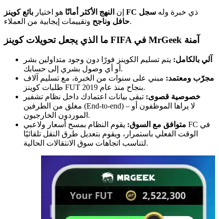
ذي خبرة وله
سجل
بائع كوينز FC
إن
النهج الأكثر أمانًا
هو اختيار
وتقييمات إيجابية من العملاء.
حافل وناجح
ما الذي يجعل تحويلات كوينز FIFA في MrGeek آمنة
آلي بالكامل:
يتم تسليم الكوينز فورًا دون وجود متداولين بشر
أو أي وصول بشري إلى حسابك.
مجرّب ومعتمد:
مبني على سنوات من الخبرة، مع تسليم آلاف
طلبات كوينز FUT بنجاح منذ عام 2019.
خصوصية قصوى:
تبقى بيانات اعتمادك داخل نظام تشفير
مغلق من الطرفين (End-to-end) – لا يراها الموظفون أو
الموردون الخارجيون.
متوافق مع السوق:
يقوم النظام بمسح أسعار ولاعبي FC في
الوقت الفعلي باستمرار، ويقوم بتعديل طرق النقل تلقائيًا
لتناسب اتجاهات سوق الانتقالات الحالية.