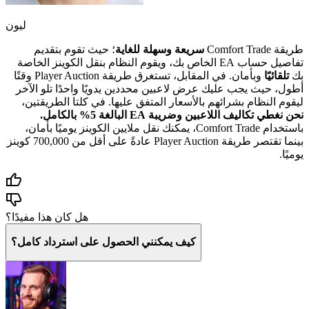
ليون
طريقة Comfort Trade
سريعة وسهلة للغاية
؛ حيث تقوم بتقديم
تفاصيل حساب EA الخاص بك، ويقوم النظام بنقل الكوينز الخاصة
بك
تلقائيًا
وبأمان. في المقابل، تستغرق طريقة Player Auction وقتًا
أطول، حيث يجب عليك عرض لاعبين محددين يدويًا واحدًا تلو الآخر
ليقوم النظام بشرائهم بالأسعار المتفق عليها. في كلتا الطريقتين،
نحن نغطي تكاليف اللاعبين وضريبة EA البالغة 5% بالكامل.
باستخدام Comfort Trade، يمكنك نقل ملايين الكوينز يوميًا بأمان،
بينما تقتصر طريقة Player Auction عادةً على أقل من 700,000 كوينز
يوميًا.
هل كان هذا مفيدًا؟
كيف يمكنني الحصول على استرداد كامل؟