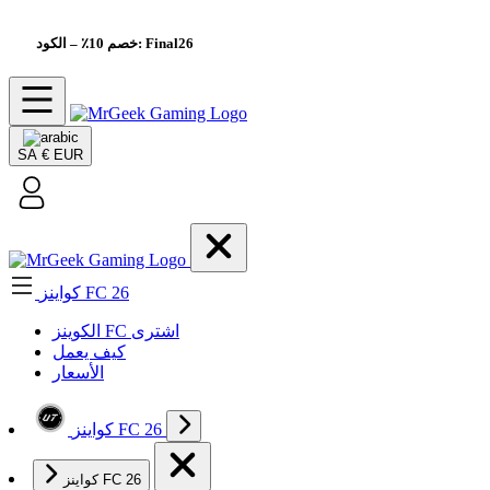
– الكود: Final26
خصم 10٪
SA
€ EUR
كواينز FC 26
الکوینز FC اشتری
كيف يعمل
الأسعار
كواينز FC 26
كواينز FC 26