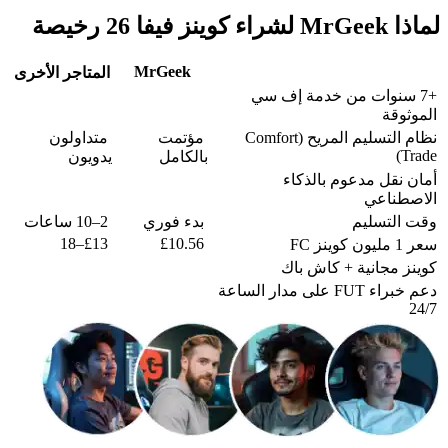
لماذا MrGeek لشراء كوينز فيفا 26 رخيصة
MrGeek
المتاجر الأخرى
+7 سنوات من خدمة إف سي
الموثوقة
نظام التسليم المريح (Comfort
مؤتمت
متداولون
Trade)
بالكامل
يدويون
أمان نقل مدعوم بالذكاء
الاصطناعي
وقت التسليم
بدء فوري
2–10 ساعات
£13–18
£10.56
سعر 1 مليون كوينز FC
كوينز مجانية + كاش باك
دعم خبراء FUT على مدار الساعة
24/7