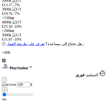
2000k
€13.17
-7%
3000k
€19.76
-7%
+150k
4000k
€25.50
-10%
+200k
5000k
€31.87
-10%
تعرف على طريقة العمل ›
هل تحتاج إلى مساعدة؟
ⓘ
+40K
PlayStation
التسليم:
فوري
-
k
+
100k
1M
2M
3M
4M
5M