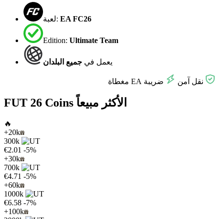
EA FC26
لعبة:
Edition:
Ultimate Team
يعمل في
جميع البلدان
نقل آمن
ضريبة EA مغطاة
FUT 26 Coins الأكثر مبيعاً
🔥
+20k
300k
€2.01
-5%
+30k
700k
€4.71
-5%
+60k
1000k
€6.58
-7%
+100k