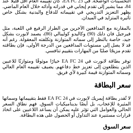
التحسينات الواضحة. في EA FC 23، كان تقييمه العام أقل قليلاً عند
84، مما يشير إلى تقدم إيجابي في قدراته وأدائه خلال العام الماضي.
يظهر التعزيز التدريجي في تقييماته للدفاع والبدنية بشكل خاص
تأثيره المتزايد في الميدان.
بالمقارنة مع المدافعين الآخرين من الطراز الرفيع في اللعبة، مثل
فيرجيل فان دايك (90) وكاليدو كوليبالي (86)، يصمد لابورت بشكل
جيد، خاصة بالنظر إلى سماته المتوازنة وتكلفته المعقولة. رغم أنه
قد لا يصل إلى مستويات المدافعين من الدرجة الأولى، فإن بطاقته
تقدم مزيجًا صلبًا من المهارات بتقييم تنافسي.
توفر بطاقة لابورت في EA FC 24 خيارًا موثوقًا ومتوازنًا للاعبين
الذين يتطلعون إلى تعزيز خط دفاعهم. يضيف تقييمه العام العالي
وسماته المتوازنة قيمة كبيرة لأي فريق.
سعر البطاقة
لا تُقدر بطاقة إيمريك لابورت في EA FC 24 فقط بتقييماتها وسماتها
المثيرة للإعجاب، بل أيضًا بديناميكيات السوق. فهم نطاق السعر
الحالي والعوامل التي تؤثر عليه يمكن أن يساعد اللاعبين على اتخاذ
قرارات مستنيرة عند التداول أو الحصول على هذه البطاقة.
سعر السوق