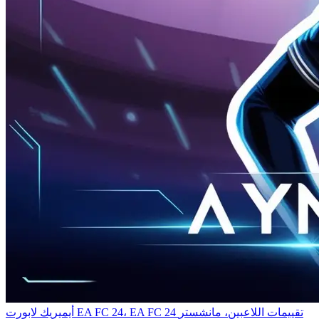
أيميريك لابورت EA FC 24، EA FC 24 تقييمات اللاعبين، مانشستر