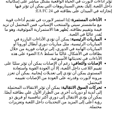
تؤثر أداءات لابورت في الحياة الواقعية بشكل مباشر على إمكانياته
داخل اللعبة. إليك بعض السيناريوهات التي يمكن أن تؤثر فيها
إنجازاته في الميدان على بطاقته في EA FC 24:
الأداءات المستمرة:
إذا استمر لابورت في تقديم أداءات قوية
مع مانشستر سيتي والمنتخب الإسباني، فمن المحتمل أن تزيد
قيمة وتقييم بطاقته. يُظهر هذا الاستمرارية الموثوقية، وهو ما
يُقدر عاليًا في اللعبة.
المباريات الرئيسية:
يمكن أن تؤدي الأداءات البارزة في
المباريات الرئيسية، مثل مباريات دوري أبطال أوروبا أو
المباريات الهامة في الدوري، إلى ترقيات فورية من خلال
بطاقات في الأشكال. غالبًا ما تسلط EA الضوء على هذه
الأداءات في تحديثاتها الأسبوعية.
الإصابات والتعافي:
رغم أن الإصابات يمكن أن تؤثر سلبًا على
تقييم اللاعب داخل اللعبة، إلا أن العودة القوية واستعادة
المستوى يمكن أن تؤدي إلى تعديلات إيجابية. يمكن أن تعزز
مرونة لابورت وقدرته على العودة من الإصابات تقييمه
المحتمل.
تحركات السوق الانتقالية:
يمكن أن تؤثر الانتقالات المحتملة
إلى أندية أو دوريات أخرى من الطراز الأول على بطاقته أيضًا.
يمكن أن يؤدي الانتقال إلى دوري أكثر تنافسية أو فريق ذو
رؤية أعلى إلى المزيد من التحديثات داخل اللعبة وتعزيزات
محتملة.