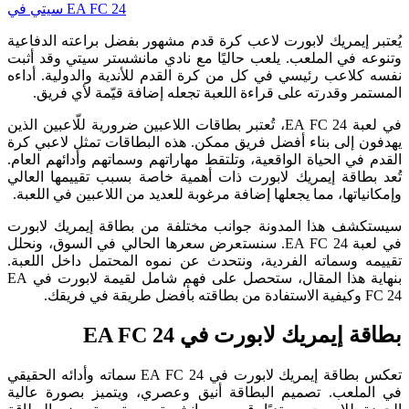
سيتي في EA FC 24
يُعتبر إيمريك لابورت لاعب كرة قدم مشهور بفضل براعته الدفاعية
وتنوعه في الملعب. يلعب حاليًا مع نادي مانشستر سيتي وقد أثبت
نفسه كلاعب رئيسي في كل من كرة القدم للأندية والدولية. أداءه
المستمر وقدرته على قراءة اللعبة تجعله إضافة قيّمة لأي فريق.
في لعبة EA FC 24، تُعتبر بطاقات اللاعبين ضرورية للّاعبين الذين
يهدفون إلى بناء أفضل فريق ممكن. هذه البطاقات تمثل لاعبي كرة
القدم في الحياة الواقعية، وتلتقط مهاراتهم وسماتهم وأدائهم العام.
تُعد بطاقة إيمريك لابورت ذات أهمية خاصة بسبب تقييمها العالي
وإمكانياتها، مما يجعلها إضافة مرغوبة للعديد من اللاعبين في اللعبة.
سيستكشف هذا المدونة جوانب مختلفة من بطاقة إيمريك لابورت
في لعبة EA FC 24. سنستعرض سعرها الحالي في السوق، ونحلل
تقييمه وسماته الفردية، ونتحدث عن نموه المحتمل داخل اللعبة.
بنهاية هذا المقال، ستحصل على فهم شامل لقيمة لابورت في EA
FC 24 وكيفية الاستفادة من بطاقته بأفضل طريقة في فريقك.
بطاقة إيمريك لابورت في EA FC 24
تعكس بطاقة إيمريك لابورت في EA FC 24 سماته وأدائه الحقيقي
في الملعب. تصميم البطاقة أنيق وعصري، ويتميز بصورة عالية