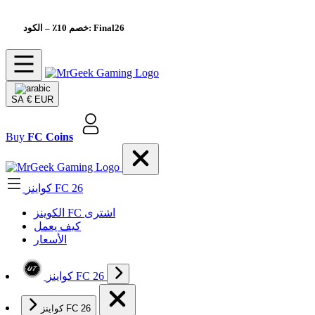
– الكود: Final26
خصم 10٪
SA
€ EUR
Buy
FC Coins
كواينز FC 26
الکوینز FC اشتری
كيف يعمل
الأسعار
كواينز FC 26
كواينز FC 26