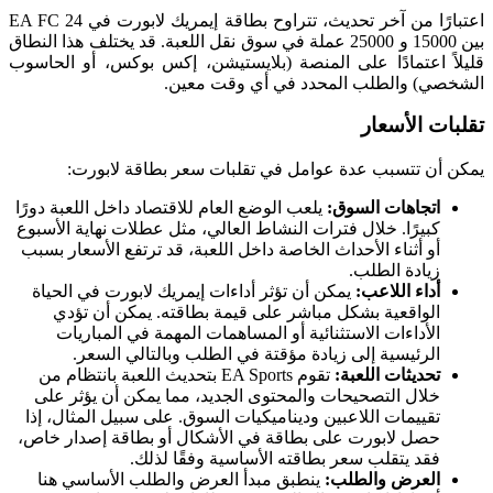
اعتبارًا من آخر تحديث، تتراوح بطاقة إيمريك لابورت في EA FC 24
بين 15000 و 25000 عملة في سوق نقل اللعبة. قد يختلف هذا النطاق
قليلاً اعتمادًا على المنصة (بلايستيشن، إكس بوكس، أو الحاسوب
الشخصي) والطلب المحدد في أي وقت معين.
تقلبات الأسعار
يمكن أن تتسبب عدة عوامل في تقلبات سعر بطاقة لابورت:
اتجاهات السوق:
يلعب الوضع العام للاقتصاد داخل اللعبة دورًا
كبيرًا. خلال فترات النشاط العالي، مثل عطلات نهاية الأسبوع
أو أثناء الأحداث الخاصة داخل اللعبة، قد ترتفع الأسعار بسبب
زيادة الطلب.
أداء اللاعب:
يمكن أن تؤثر أداءات إيمريك لابورت في الحياة
الواقعية بشكل مباشر على قيمة بطاقته. يمكن أن تؤدي
الأداءات الاستثنائية أو المساهمات المهمة في المباريات
الرئيسية إلى زيادة مؤقتة في الطلب وبالتالي السعر.
تحديثات اللعبة:
تقوم EA Sports بتحديث اللعبة بانتظام من
خلال التصحيحات والمحتوى الجديد، مما يمكن أن يؤثر على
تقييمات اللاعبين وديناميكيات السوق. على سبيل المثال، إذا
حصل لابورت على بطاقة في الأشكال أو بطاقة إصدار خاص،
فقد يتقلب سعر بطاقته الأساسية وفقًا لذلك.
العرض والطلب:
ينطبق مبدأ العرض والطلب الأساسي هنا