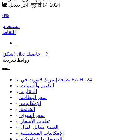
آخر تعديل: जुलाई 14, 2024
0%
مستخدم
النقاط
?
خاصتك
vibe
شكرًا!
روابط سريعة
بطاقة إيمريك لابورت في EA FC 24
التقييم والسمات
المقارنة
سعر البطاقة
الإمكانيات
الخاتمة
سعر السوق
تقلبات الأسعار
القيمة مقابل المال
الإمكانيات المستقبلية
التقييمات الديناميكية