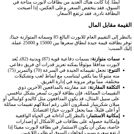
أيضًا. إذا كانت هناك العديد من بطاقات لابورت متاحة في
السوق، فقد ينخفض السعر. وعلى العكس، إذا أصبحت
البطاقة نادرة، فقد ترتفع الأسعار.
القيمة مقابل المال
بالنظر إلى التقييم العام للابورت البالغ 85 وسماته المتوازنة جيدًا،
توفر بطاقته قيمة جيدة لنطاق سعرها بين 15000 و 25000 عملة.
إليك السبب:
سمات متوازنة:
بسمات دفاعية قوية (87) وبدنية (82)، يُعد
لابورت مدافعًا موثوقًا يمكنه تعزيز قدرات أي فريق دفاعي.
التنوع:
تجعل تقييماته الجيدة في السرعة (70) والتمرير (75)
منه متنوعًا بما يكفي ليتناسب مع أنماط لعب وتشكيلات
مختلفة، مما يوفر مرونة في إدارة الفريق.
التكلفة المقارنة:
عند مقارنته بالمدافعين الآخرين ذوي
التقييمات المماثلة، فإن بطاقة لابورت تُسعر بشكل تنافسي.
على سبيل المثال، قد يكون المدافعون مثل كاليدو كوليبالي أو
ميلان شكرينيار مُسعَّرون أعلى رغم امتلاكهم تقييمات مماثلة
أو أعلى قليلاً، مما يجعل لابورت خيارًا اقتصاديًا.
إمكانية الاستثمار:
بالنظر إلى أداءاته في الحياة الواقعية
وإمكانية حصوله على بطاقات في الأشكال أو إصدارات
خاصة، يمكن أن يكون الاستثمار في بطاقة لابورت مفيدًا إذا
ارتفع سعره بسبب اتجاهات السوق أو طلب اللاعبين.