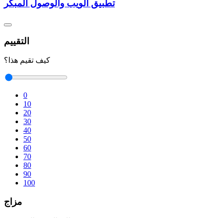
تطبيق الويب والوصول المبكر
التقييم
كيف تقيم هذا؟
0
10
20
30
40
50
60
70
80
90
100
مزاج