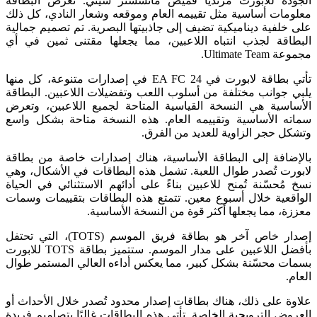
الجودة للابورت مرتديًا قميص مانشستر سيتي. تعرض البطاقة
معلومات أساسية مثل تقييمه العام وموقعه وشعار النادي، كل ذلك
على خلفية ديناميكية تضيف إلى جاذبيتها البصرية. تم تصميم جمالية
البطاقة لجذب انتباه اللاعبين، مما يجعلها مقتنى ثمين في أي
مجموعة Ultimate Team.
تأتي بطاقة لابورت في EA FC 24 في إصدارات متنوعة، كل منها
يلبي جوانب مختلفة من أسلوب اللعب وتفضيلات اللاعبين. البطاقة
الأساسية هي النسخة القياسية المتاحة لجميع اللاعبين، وتعرض
سماته الأساسية وتقييمه العام. هذه النسخة متاحة بشكل واسع
وتشكل حجر الزاوية للعديد من الفرق.
بالإضافة إلى البطاقة الأساسية، هناك إصدارات خاصة من بطاقة
لابورت تُصدر طوال اللعبة. تشمل هذه البطاقات في الأشكال، وهي
نسخ مُحسّنة تُمنح للاعبين بناءً على أدائهم الاستثنائي في الحياة
الواقعية خلال أسبوع معين. تتمتع هذه البطاقات بتقييمات وسمات
معززة، مما يجعلها أكثر قوة من النسخة الأساسية.
إصدار خاص آخر هو بطاقة فريق الموسم (TOTS)، التي تحتفل
بأفضل اللاعبين على مدار الموسم. ستتميز بطاقة TOTS للابورت
بسمات محسّنة بشكل كبير، مما يعكس أداءه العالي المستمر طوال
العام.
علاوة على ذلك، هناك بطاقات إصدار محدود تُصدر خلال الأحداث أو
العروض الترويجية الخاصة. تأتي هذه البطاقات غالبًا بتصاميم فريدة