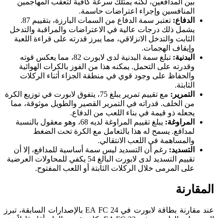
بين المدافعين، لكنه يمتلك سرعة كافية لتعقب المهاجمين
المنافسين وإجراء اعتراضات حاسمة.
الدفاع:
تعتبر سمة الدفاع من السمات البارزة، بتقييم 87.
يشمل ذلك درجات عالية في الاعتراضات والمراقبة والتدخل
الثابت والتدخل الانزلاقي، مما يبرز قدرته على قراءة اللعبة
وإيقاف الهجمات.
البدنية:
تبلغ سمة البدنية لدى لابورت 82، مما يعكس قوته
وقدرته على التحمل. يمكنه هذا من الفوز بالكرات الهوائية
والحفاظ على وجود قوي في منطقة الجزاء أثناء الركلات
الثابتة.
التمرير:
مع تقييم تمرير يبلغ 75، يتفوق لابورت في توزيع الكرة
من الخلف. قدراته في التمرير القصير والطويل موثوقة، مما
يجعله ذو قيمة في بناء اللعب من الدفاع.
المراوغة:
يبلغ تقييم المراوغة لديه 68، وهو معقول بالنسبة
لمدافع. يسمح له هذا بالتعامل مع الكرة تحت الضغط
والمساهمة في اللعب الانتقالي.
التسديد:
رغم أن التسديد ليس سمة أساسية للمدافع، إلا أن
تقييم التسديد لدى لابورت البالغ 54 يكفي للمحاولات العرضية
على المرمى خلال الركلات الثابتة أو اللعب المفتوح.
المقارنة
عند مقارنة بطاقة لابورت في EA FC 24 بالإصدارات السابقة، تبرز