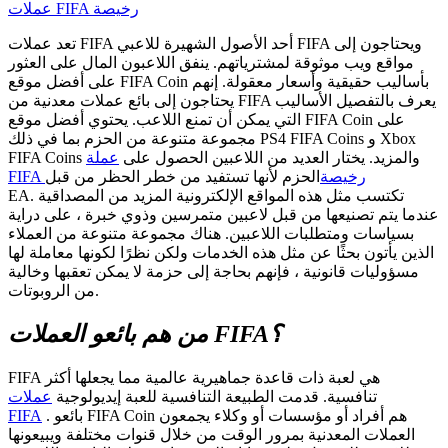
عملات FIFA رخيصة
تعد عملات FIFA أحد الأصول الشهيرة للاعبي FIFA ويحتاجون إلى
مواقع ويب موثوقة لمشترياتهم. ينفق اللاعبون المال على العثور
على أفضل موقع FIFA Coin بأساليب حقيقية وأسعار معقولة. إنهم
يحتاجون إلى بائع عملات معدنية من FIFA يعرف بالتفصيل الأساليب
التي يمكن أن تمنع اللاعب. يحتوي أفضل موقع FIFA Coin على
مجموعة متنوعة من الحزم بما في ذلك PS4 FIFA Coins و Xbox
FIFA Coins والمزيد. يختار العديد من اللاعبين الحصول على
عملة
FIFA رخيصة
الحزم لأنها تستفيد من خطر الحظر من قبل
EA. تكتسب مثل هذه المواقع الإلكترونية المزيد من المصداقية
عندما يتم تصنيعها من قبل لاعبين متمرسين وذوي خبرة ، على دراية
بسياسات ومتطلبات اللاعبين. هناك مجموعة متنوعة من العملاء
الذين يأتون بحثًا عن مثل هذه الخدمات ولكن نظرًا لكونها معاملة لها
مسؤوليات قانونية ، فإنهم بحاجة إلى حزمة لا يمكن تعقبها وخالية
من الروبوتات.
من هم بائعو العملات FIFA؟
FIFA هي لعبة ذات قاعدة جماهيرية عالمية مما يجعلها أكثر
تنافسية. قدمت الطبيعة التنافسية للعبة إيديولوجية
عملات
. بائعو FIFA Coin هم أفراد أو مؤسسات أو وكلاء يجمعون
FIFA
العملات المعدنية بمرور الوقت من خلال قنوات مختلفة ويبيعونها