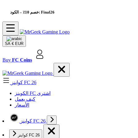
– الكود: Final26
خصم 10٪
SA
€ EUR
Buy
FC Coins
كواينز FC 26
الکوینز FC اشتری
كيف يعمل
الأسعار
كواينز FC 26
كواينز FC 26