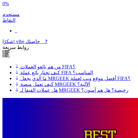
0%
مستخدم
النقاط
?
خاصتك
vibe
شكرًا!
روابط سريعة
من هم بائعو العملات FIFA؟
كيف تختار بائع عملة FIFA المناسب؟
ما الذي يجعل MRGEEK أفضل موقع ويب لعملة FIFA؟
كيف تعمل منصة MRGEEK الآلية؟
هل عملات الفيفا لـ MRGEEK رخيصة؟ هل هم آمنون؟