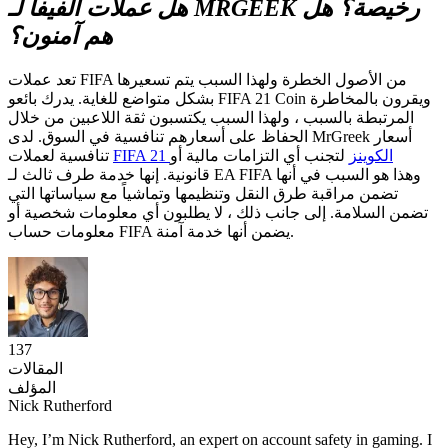
هل عملات الفيفا لـ MRGEEK رخيصة؟ هل
هم آمنون؟
تعد عملات FIFA من الأصول الخطرة ولهذا السبب يتم تسعيرها
بشكل متواضع للغاية. يدرك بائعو FIFA 21 Coin ويقرون بالمخاطرة
المرتبطة بالسبب ، ولهذا السبب يكتسبون ثقة اللاعبين من خلال
الحفاظ على أسعارهم تنافسية في السوق. لدى MrGreek أسعار
FIFA 21 الکوینز
لتجنب أي التزامات مالية أو
تنافسية لعملات
قانونية. إنها خدمة طرف ثالث لـ EA FIFA وهذا هو السبب في أنها
تضمن مراقبة طرق النقل وتنظيمها وتماشياً مع سياساتها التي
تضمن السلامة. إلى جانب ذلك ، لا يطلبون أي معلومات شخصية أو
معلومات حساب FIFA يضمن أنها خدمة آمنة.
137
المقالات
المؤلف
Nick Rutherford
Hey, I’m Nick Rutherford, an expert on account safety in gaming. I