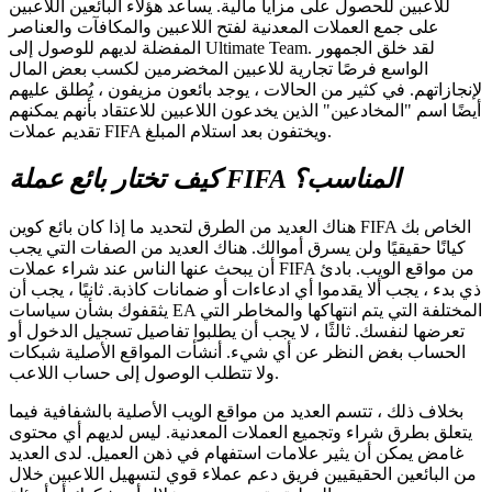
للاعبين للحصول على مزايا مالية. يساعد هؤلاء البائعين اللاعبين
على جمع العملات المعدنية لفتح اللاعبين والمكافآت والعناصر
المفضلة لديهم للوصول إلى Ultimate Team. لقد خلق الجمهور
الواسع فرصًا تجارية للاعبين المخضرمين لكسب بعض المال
لإنجازاتهم. في كثير من الحالات ، يوجد بائعون مزيفون ، يُطلق عليهم
أيضًا اسم "المخادعين" الذين يخدعون اللاعبين للاعتقاد بأنهم يمكنهم
تقديم عملات FIFA ويختفون بعد استلام المبلغ.
كيف تختار بائع عملة FIFA المناسب؟
هناك العديد من الطرق لتحديد ما إذا كان بائع كوين FIFA الخاص بك
كيانًا حقيقيًا ولن يسرق أموالك. هناك العديد من الصفات التي يجب
أن يبحث عنها الناس عند شراء عملات FIFA من مواقع الويب. بادئ
ذي بدء ، يجب ألا يقدموا أي ادعاءات أو ضمانات كاذبة. ثانيًا ، يجب أن
يثقفوك بشأن سياسات EA المختلفة التي يتم انتهاكها والمخاطر التي
تعرضها لنفسك. ثالثًا ، لا يجب أن يطلبوا تفاصيل تسجيل الدخول أو
الحساب بغض النظر عن أي شيء. أنشأت المواقع الأصلية شبكات
ولا تتطلب الوصول إلى حساب اللاعب.
بخلاف ذلك ، تتسم العديد من مواقع الويب الأصلية بالشفافية فيما
يتعلق بطرق شراء وتجميع العملات المعدنية. ليس لديهم أي محتوى
غامض يمكن أن يثير علامات استفهام في ذهن العميل. لدى العديد
من البائعين الحقيقيين فريق دعم عملاء قوي لتسهيل اللاعبين خلال