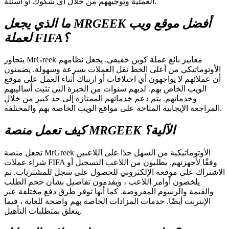
العملية وتوجيههم من خلال أي شكوك أو أسئلة.
ما الذي يجعل MRGEEK أفضل موقع ويب
لعملة FIFA؟
يتجاوز MrGreek معايير بائع عملة كوين حقيقي. يجعل نظامهم
الأوتوماتيكي من أعلى الخط نقل العملات بسرعة وسهولة. يضمنون
أن عملائهم لا يواجهون أي اختلافات أو ارتباك أثناء العمل على موقع
الويب الخاص بهم. لديهم سنوات من الخبرة التي تثبت أساليبهم
وخدماتهم. يتم دعم خدماتهم الممتازة إلى حد كبير من خلال
المراجعة الإيجابية المتاحة على مواقع الويب الخاصة بهم والمختلفة.
كيف تعمل منصة MRGEEK الآلية؟
تجعل منصة MrGreek الأوتوماتيكية من السهل جدًا على اللاعبين
شراء عملات FIFA وفقًا لأجهزتهم. يطلبون من اللاعب التسجيل أو
الاشتراك على موقعه الإلكتروني للحصول على سجل للمشتريات. ثم
يلخصون أوامر اللاعب ، ويقدمون تفاصيل بشأن حجم الطلب
والقيمة والرسوم المفروضة. كما أنها توفر طرق دفع مختلفة عبر
الإنترنت أيضًا. خدمات المزادات الخاصة بهم واضحة للغاية ، فيما
يتعلق بمتطلبات التأهيل.