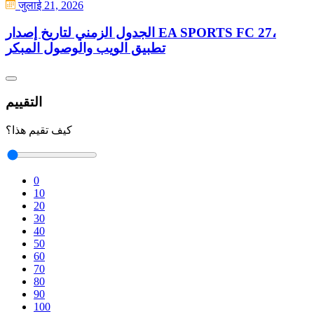
जुलाई 21, 2026
الجدول الزمني لتاريخ إصدار EA SPORTS FC 27،
تطبيق الويب والوصول المبكر
التقييم
كيف تقيم هذا؟
0
10
20
30
40
50
60
70
80
90
100