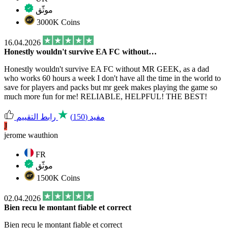
موثّق
3000K Coins
16.04.2026
Honestly wouldn't survive EA FC without…
Honestly wouldn't survive EA FC without MR GEEK, as a dad
who works 60 hours a week I don't have all the time in the world to
save for players and packs but mr geek makes playing the game so
much more fun for me! RELIABLE, HELPFUL! THE BEST!
مفيد
(150)
رابط التقييم
J
jerome wauthion
FR
موثّق
1500K Coins
02.04.2026
Bien recu le montant fiable et correct
Bien recu le montant fiable et correct