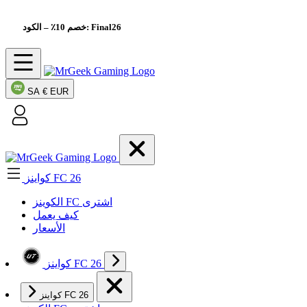
– الكود: Final26
خصم 10٪
SA
€ EUR
كواينز FC 26
الکوینز FC اشتری
كيف يعمل
الأسعار
كواينز FC 26
كواينز FC 26