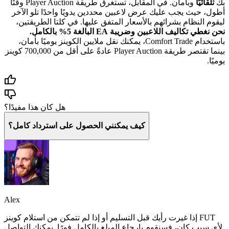
بك
تلقائيًا
وبأمان. في المقابل، تستغرق طريقة Player Auction وقتًا
أطول، حيث يجب عليك عرض لاعبين محددين يدويًا واحدًا تلو الآخر
ليقوم النظام بشرائهم بالأسعار المتفق عليها. في كلتا الطريقتين،
نحن نغطي تكاليف اللاعبين وضريبة EA البالغة 5% بالكامل.
باستخدام Comfort Trade، يمكنك نقل ملايين الكوينز يوميًا بأمان،
بينما تقتصر طريقة Player Auction عادةً على أقل من 700,000 كوينز
يوميًا.
هل كان هذا مفيدًا؟
كيف يمكنني الحصول على استرداد كامل؟
Alex
إذا غيرت رأيك قبل التسليم أو إذا لم تتمكن من استلام كوينز FUT
لأي سبب كان، فسنقوم بإرجاع المبلغ بالكامل فورًا. يمكنك التواصل