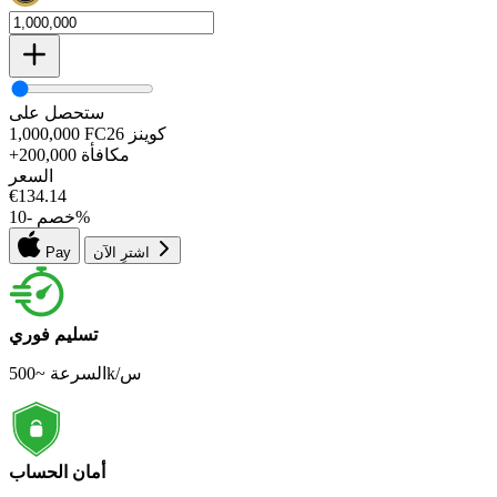
ستحصل على
كوينز
FC26
1,000,000
مكافأة
+200,000
السعر
€
134.14
%
خصم
-
10
اشترِ الآن
Pay
تسليم فوري
السرعة ~500k/س
أمان الحساب