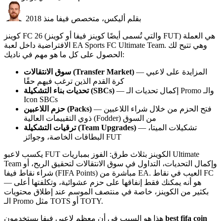
بقلم أليكس، متخصص فيفا منذ 2018
كوينز FC 26 (والتي تُسمى أيضًا كوينز فيفا أو كوينز FUT) هي العملة
الافتراضية داخل لعبة EA Sports FC Ultimate Team. وهي تتيح لك
الحصول على كل ما هو مهم في ناديك:
— المزايدة على لاعبي
سوق الانتقالات (Transfer Market)
كرة القدم الذين ترغب فيهم حقًا
— إكمال تحديات الـ Promo والـ
تحديات بناء التشكيلة (SBCs)
Icon SBCs
— فتح الحزم من خلال شراء اللاعبين
حزم اللاعبين (Packs)
ذوي التقييمات العالية (Fodder) من السوق
— تشكيلات الميتا،
ترقيات التشكيلة (Team Upgrades)
البطاقات الخاصة، وجوائز FUT
يكسب لاعبو FUT الكوينز بثلاث طرق: الفوز بمباريات Ultimate
Team وإكمال التحديات، التداول في سوق الانتقالات لتحقيق الربح، أو
شراء نقاط فيفا (FIFA Points) مباشرة من EA. العيب في نقاط FC
— هو أنه يمكنك فقط إنفاقها على حزم عشوائية، وتكلفتها أعلى
بكثير من الكوينز، خاصة في منتصف الموسم عند إطلاق محتويات
الـ Promo مثل TOTS أو TOTY.
best fifa coin
هذا هو السبب في أن معظم لاعبي فيفا يستخدمون