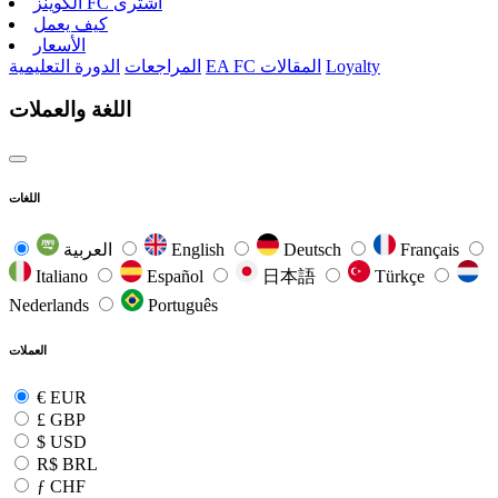
الکوینز FC اشتری
كيف يعمل
الأسعار
Loyalty
EA FC المقالات
المراجعات
الدورة التعليمية
اللغة والعملات
اللغات
Français
Deutsch
English
العربية
Italiano
Español
日本語
Türkçe
Nederlands
Português
العملات
€
EUR
£
GBP
$
USD
R$
BRL
ƒ
CHF