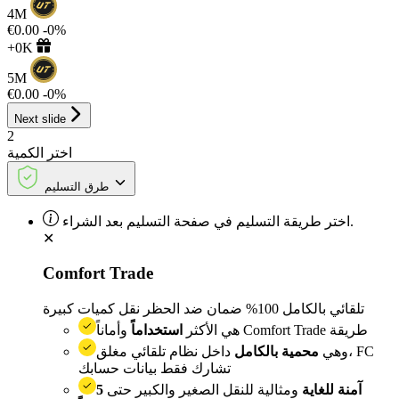
4M
€0.00
-0%
+0K
5M
€0.00
-0%
Next slide
2
اختر
الكمية
طرق التسليم
اختر طريقة التسليم في صفحة التسليم بعد الشراء.
✕
Comfort Trade
تلقائي بالكامل
100% ضمان ضد الحظر
نقل كميات كبيرة
وأماناً Comfort Trade طريقة
هي الأكثر
استخداماً
وهي
محمية بالكامل
داخل نظام تلقائي مغلق، FC
تشارك فقط بيانات حسابك
آمنة للغاية
ومثالية للنقل الصغير والكبير حتى
5