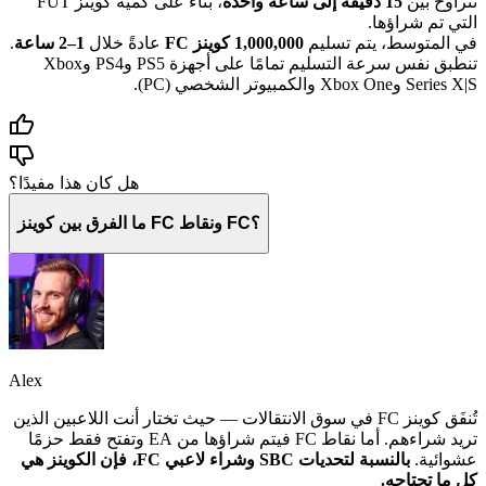
تتراوح بين
15 دقيقة إلى ساعة واحدة
، بناءً على كمية كوينز FUT
التي تم شراؤها.
في المتوسط، يتم تسليم
1,000,000 كوينز FC
عادةً خلال
1–2 ساعة
.
تنطبق نفس سرعة التسليم تمامًا على أجهزة PS5 وPS4 وXbox
Series X|S وXbox One والكمبيوتر الشخصي (PC).
هل كان هذا مفيدًا؟
ما الفرق بين كوينز FC ونقاط FC؟
Alex
تُنفَق كوينز FC في سوق الانتقالات — حيث تختار أنت اللاعبين الذين
تريد شراءهم. أما نقاط FC فيتم شراؤها من EA وتفتح فقط حزمًا
عشوائية.
بالنسبة لتحديات SBC وشراء لاعبي FC، فإن الكوينز هي
كل ما تحتاجه.