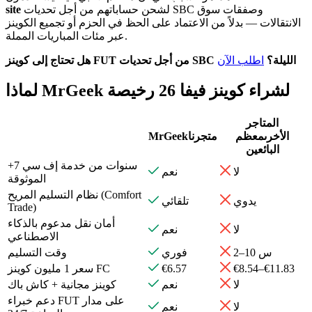
لشحن حساباتهم من أجل تحديات SBC وصفقات سوق
site
الانتقالات — بدلاً من الاعتماد على الحظ في الحزم أو تجميع الكوينز
عبر مئات المباريات المملة.
هل تحتاج إلى كوينز FUT من أجل تحديات SBC الليلة؟
اطلب الآن
لماذا MrGeek لشراء كوينز فيفا 26 رخيصة
المتاجر
الأخرى
معظم
متجرنا
MrGeek
البائعين
+7 سنوات من خدمة إف سي
لا
نعم
الموثوقة
نظام التسليم المريح (Comfort
يدوي
تلقائي
Trade)
أمان نقل مدعوم بالذكاء
لا
نعم
الاصطناعي
2–10 س
فوري
وقت التسليم
€8.54–€11.83
€6.57
سعر 1 مليون كوينز FC
لا
نعم
كوينز مجانية + كاش باك
دعم خبراء FUT على مدار
لا
نعم