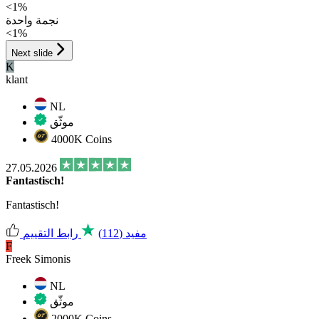
<1%
نجمة واحدة
<1%
Next slide
K
klant
NL
موثّق
4000K Coins
27.05.2026
Fantastisch!
Fantastisch!
مفيد
(112)
رابط التقييم
F
Freek Simonis
NL
موثّق
2000K Coins