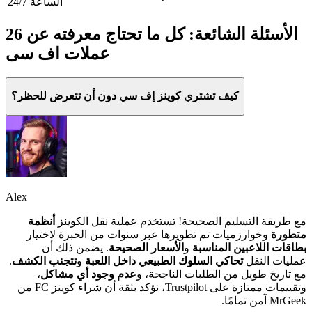
الساعة 24/7
26 الأسئلة الشائعة: كل ما تحتاج معرفته عن
عملات اف سی
كيف تشتري كوينز إف سي دون أن تتعرض للحظر؟
Alex
مع طريقة التسليم الصحيحة! تستخدم عملية نقل الكوينز
أنظمة
متطورة
وخوارزميات تم تطويرها عبر سنوات من الخبرة لاختيار
بطاقات اللاعبين المناسبة
و
الأسعار الصحيحة
. يضمن ذلك أن
عمليات النقل
تحاكي السلوك الطبيعي داخل اللعبة
و
تتجنب الكشف
.
مع تاريخ طويل من الطلبات الناجحة، و
عدم وجود أي مشاكل
،
وتقييمات ممتازة على Trustpilot، نؤكد بثقة أن شراء كوينز FC من
MrGeek آمن تمامًا.