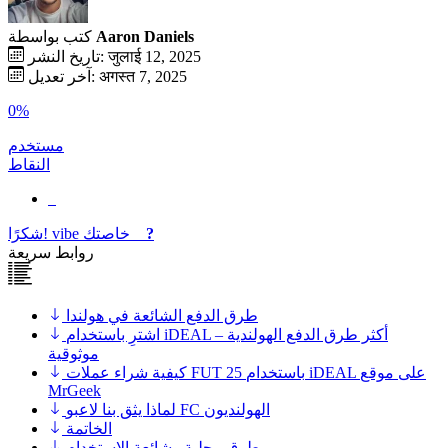
Aaron Daniels
كتب بواسطة
تاريخ النشر: जुलाई 12, 2025
آخر تعديل: अगस्त 7, 2025
0%
مستخدم
النقاط
?
خاصتك
vibe
شكرًا!
روابط سريعة
طرق الدفع الشائعة في هولندا
اشترِ باستخدام iDEAL – أكثر طرق الدفع الهولندية
موثوقية
كيفية شراء عملات FUT 25 باستخدام iDEAL على موقع
MrGeek
لماذا يثق بنا لاعبو FC الهولنديون
الخاتمة
طرق محلية وشائعة الاستخدام