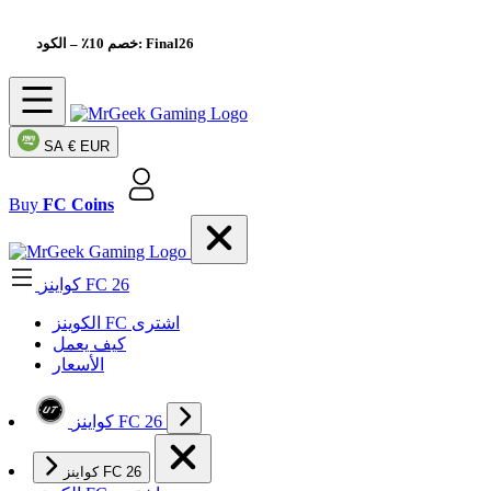
– الكود: Final26
خصم 10٪
SA
€ EUR
Buy
FC Coins
كواينز FC 26
الکوینز FC اشتری
كيف يعمل
الأسعار
كواينز FC 26
كواينز FC 26