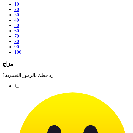
10
20
30
40
50
60
70
80
90
100
مزاج
رد فعلك بالرموز التعبيرية؟