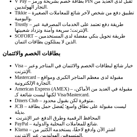
V Pay – بطاقة خصم بشريحة ورمز PIN تُقبل لدى العديد من
التجار الهولنديين.
Tikkie – تطبيق دفع من شخص لآخر شائع للمعاملات الصغيرة
واليومية.
Trustly – طريقة دفع تعتمد على الخدمات المصرفية عبر
الإنترنت؛ سريعة وآمنة وتزداد شعبيتها.
SOFORT – طريقة تحويل بنكي مفضلة لدى المستخدمين
الذين لا يمتلكون بطاقات ائتمان.
بطاقات الخصم والائتمان
Visa – خيار شائع لبطاقات الخصم والائتمان في المتاجر وعبر
الإنترنت.
Mastercard – مقبولة لدى معظم المتاجر الكبرى ومواقع
التجارة الإلكترونية.
American Express (AMEX) – مقبولة في العديد من الأماكن،
لكنها ليست شائعة كـ Visa/Mastercard.
Diners Club – متوفرة لكن بقبول محدود.
JCB – ليست مقبولة على نطاق واسع؛ يُفضل حمل بطاقة
بديلة.
المحافظ الرقمية وطرق الدفع عبر الإنترنت
PayPal – شائع للمعاملات المحلية والدولية.
Klarna – اشترِ الآن وادفع لاحقًا، يستخدمه الكثير من
المتسوقين الهولنديين عبر الإنترنت.