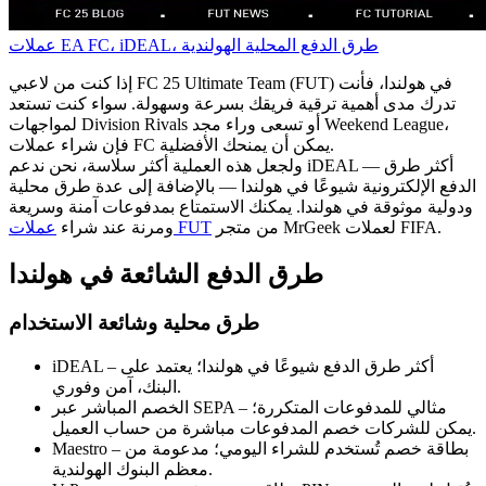
عملات EA FC، iDEAL، طرق الدفع المحلية الهولندية
إذا كنت من لاعبي FC 25 Ultimate Team (FUT) في هولندا، فأنت
تدرك مدى أهمية ترقية فريقك بسرعة وسهولة. سواء كنت تستعد
لمواجهات Division Rivals أو تسعى وراء مجد Weekend League،
فإن شراء عملات FC يمكن أن يمنحك الأفضلية.
ولجعل هذه العملية أكثر سلاسة، نحن ندعم iDEAL — أكثر طرق
الدفع الإلكترونية شيوعًا في هولندا — بالإضافة إلى عدة طرق محلية
ودولية موثوقة في هولندا. يمكنك الاستمتاع بمدفوعات آمنة وسريعة
من متجر MrGeek لعملات FIFA.
عملات FUT
ومرنة عند شراء
طرق الدفع الشائعة في هولندا
طرق محلية وشائعة الاستخدام
iDEAL – أكثر طرق الدفع شيوعًا في هولندا؛ يعتمد على
البنك، آمن وفوري.
الخصم المباشر عبر SEPA – مثالي للمدفوعات المتكررة؛
يمكن للشركات خصم المدفوعات مباشرة من حساب العميل.
Maestro – بطاقة خصم تُستخدم للشراء اليومي؛ مدعومة من
معظم البنوك الهولندية.