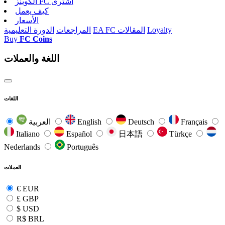
الکوینز FC اشتری
كيف يعمل
الأسعار
Loyalty
EA FC المقالات
المراجعات
الدورة التعليمية
Buy
FC Coins
اللغة والعملات
اللغات
Français
Deutsch
English
العربية
Italiano
Español
日本語
Türkçe
Nederlands
Português
العملات
€
EUR
£
GBP
$
USD
R$
BRL