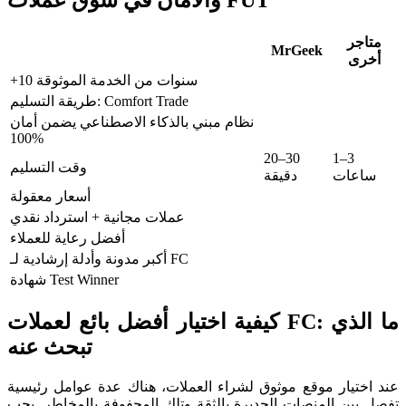
متاجر
MrGeek
أخرى
+10 سنوات من الخدمة الموثوقة
طريقة التسليم: Comfort Trade
نظام مبني بالذكاء الاصطناعي يضمن أمان
100%
20–30
1–3
وقت التسليم
ساعات
دقيقة
أسعار معقولة
عملات مجانية + استرداد نقدي
أفضل رعاية للعملاء
أكبر مدونة وأدلة إرشادية لـ FC
شهادة Test Winner
كيفية اختيار أفضل بائع لعملات FC: ما الذي
تبحث عنه
عند اختيار موقع موثوق لشراء العملات، هناك عدة عوامل رئيسية
تفصل بين المنصات الجديرة بالثقة وتلك المحفوفة بالمخاطر. يجب