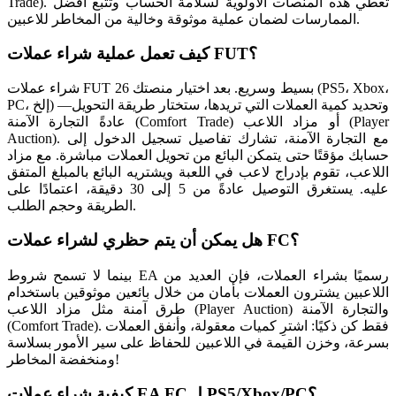
Trade). تعطي هذه المنصات الأولوية لسلامة الحساب وتتبع أفضل
الممارسات لضمان عملية موثوقة وخالية من المخاطر للاعبين.
كيف تعمل عملية شراء عملات FUT؟
شراء عملات FUT 26 بسيط وسريع. بعد اختيار منصتك (PS5، Xbox،
PC، إلخ) وتحديد كمية العملات التي تريدها، ستختار طريقة التحويل—
عادةً التجارة الآمنة (Comfort Trade) أو مزاد اللاعب (Player
Auction). مع التجارة الآمنة، تشارك تفاصيل تسجيل الدخول إلى
حسابك مؤقتًا حتى يتمكن البائع من تحويل العملات مباشرة. مع مزاد
اللاعب، تقوم بإدراج لاعب في اللعبة ويشتريه البائع بالمبلغ المتفق
عليه. يستغرق التوصيل عادةً من 5 إلى 30 دقيقة، اعتمادًا على
الطريقة وحجم الطلب.
هل يمكن أن يتم حظري لشراء عملات FC؟
بينما لا تسمح شروط EA رسميًا بشراء العملات، فإن العديد من
اللاعبين يشترون العملات بأمان من خلال بائعين موثوقين باستخدام
طرق آمنة مثل مزاد اللاعب (Player Auction) والتجارة الآمنة
(Comfort Trade). فقط كن ذكيًا: اشترِ كميات معقولة، وأنفق العملات
بسرعة، وخزن القيمة في اللاعبين للحفاظ على سير الأمور بسلاسة
ومنخفضة المخاطر!
كيفية شراء عملات EA FC لـ PS5/Xbox/PC؟