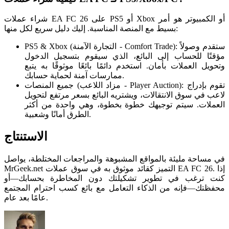
شراء عملات EA FC 26 على PS5 أو Xbox أو الكمبيوتر هو أمر
بسيط مع المنصة المناسبة. إليك دليل سريع لكل منها:
PS5 & Xbox (التجارة الآمنة - Comfort Trade): ستقدم وصولاً
مؤقتًا للحساب إلى البائع، الذي سيقوم بتسجيل الدخول
وتحويل العملات بأمان. استخدم دائمًا بائعًا موثوقًا به يتبع
ممارسات آمنة لحماية حسابك.
جميع المنصات (مزاد اللاعب - Player Auction): تقوم بإدراج
لاعب في سوق الانتقالات، ويشتريه البائع بسعر مرتفع لتحويل
العملات. سيتم توجيهك خطوة بخطوة، وهي واحدة من أكثر
الطرق أمانًا وشعبية.
الاستنتاج
في مساحة مليئة بالمواقع المشبوهة والمراجعات المختلطة، يواصل
MrGeek.net التميز كقائد موثوق به في سوق عملات EA FC 26. إذا
كنت ترغب في تطوير تشكيلتك دون المخاطرة بحسابك—أو
محفظتك—فإنه من الذكاء التعامل مع بائع كسب احترام المجتمع
عامًا بعد عام.