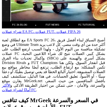
شراء عملات EA FC، عملات FUT، عملات FIFA 26
مع انطلاق لعبة EA Sports FC 26، أصبح السباق لبناء أفضل فريق
في وضع Ultimate Team أكثر حدة من أي وقت مضى. كل لاعب يريد
تشكيلة منافسة من اليوم الأول - ولهذا السبب ارتفع الطلب على
عملات FC بشكل كبير. العملات تتيح لك شراء اللاعبين النخبة،
وإكمال تحديات بناء الفرق (SBCs) بشكل أسرع، والهيمنة على
Division Rivals و FUT Champions قبل انفجار السوق. ولكن هنا
تكمن المشكلة: مع ارتفاع الطلب، ترتفع أيضًا مخاطر مواقع بيع
العملات المشبوهة. اختيار البائع الخطأ قد يعني توصيل بطيئًا، أو دعمًا
سيئًا - أو الأسوأ، تعليق الحسابات. في هذا الدليل، ستكتشف كيف
يقارن موقع MrGeek.net بأفضل المنافسين من حيث السعر،
والسرعة، والأمان - حتى تتمكن من اختيار الطريقة الأذكى و
الأكثر
.
أمانًا لشراء عملات FC
كيف تنافس MrGeek في السعر والسرعة
والأمان في سوق عملات FUT