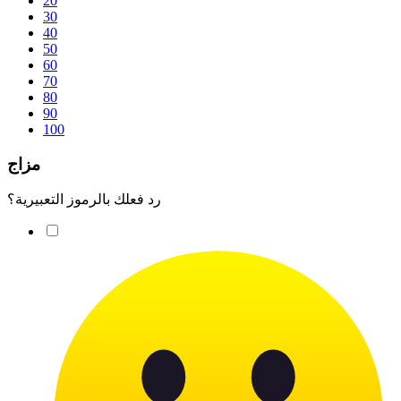
20
30
40
50
60
70
80
90
100
مزاج
رد فعلك بالرموز التعبيرية؟