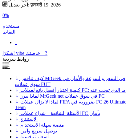
آخر تعديل: फ़रवरी 19, 2026
0%
مستخدم
النقاط
?
خاصتك
vibe
شكرًا!
روابط سريعة
كيف تنافس MrGeek في السعر والسرعة والأمان في
سوق عملات FUT
كيفية اختيار أفضل بائع لعملات FC: ما الذي تبحث عنه
لماذا يبرز MrGeek.net في سوق عملات FC
لماذا لا تزال عملات FIFA ضرورية في FC 26 Ultimate
Team
الأسئلة الشائعة – شراء عملات FC بأمان
الاستنتاج
منصة سهلة الاستخدام
توصيل سريع وآمن
أسعار تنافسية