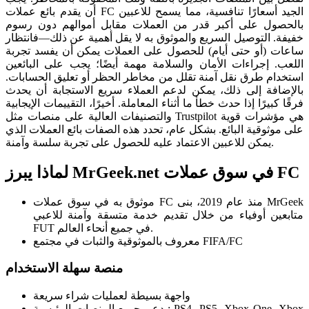
أن يقدم بائع عملات FC الجيد أسعارًا تنافسية، مما يسمح للاعبين
بالحصول على أكبر قدر من العملات مقابل أموالهم دون رسوم
خفيفة. التوصيل السريع والموثوق به لا يقل أهمية عن ذلك—فانتظار
ساعات (أو حتى أيام) للحصول على العملات يمكن أن يفسد تجربة
اللعب. إجراءات الأمان والسلامة مهمة أيضًا؛ يجب على البائعين
استخدام طرق نقل آمنة تقلل من مخاطر الحظر أو تعليق الحسابات.
بالإضافة إلى ذلك، يمكن لدعم العملاء سريع الاستجابة أن يحدث
فرقًا كبيرًا إذا حدث خطأ ما أثناء المعاملة. أخيرًا، التقييمات الإيجابية
والتصنيفات العالية على منصات مثل Trustpilot هي مؤشرات قوية
على موثوقية البائع. بشكل عام، تحدد هذه الصفات بائع العملات الذي
يمكن للاعبين الاعتماد عليه للحصول على تجربة سلسة وآمنة.
لماذا يبرز MrGeek.net في سوق عملات FC
موثوق به في سوق عملات FC منذ عام 2019، بنى MrGeek
متابعين أوفياء من خلال تقديم خدمة متسقة وآمنة للاعبي
FUT في جميع أنحاء العالم.
معروف بالموثوقية والثبات في مجتمع FIFA/FC
منصة سهلة الاستخدام
واجهة بسيطة لعمليات شراء سريعة
يدعم جميع المنصات الرئيسية: PS4، PS5، Xbox One، Xbox