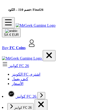
– الكود: Final26
خصم 10٪
SA
€ EUR
Buy
FC Coins
كواينز FC 26
الکوینز FC اشتری
كيف يعمل
الأسعار
كواينز FC 26
كواينز FC 26