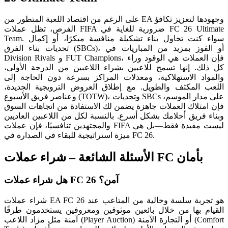
على الرغم من اقتصاد اللعبة المتطور من EA وجهودها لتعزيز تكافؤ
الفرص، تظل عملات FIFA ضرورية للغاية في FC 26 Ultimate
Team. سواء كنت تحاول بناء تشكيلة منافسة مبكرًا، أو إكمال
تحديات بناء الفرق (SBCs)، أو الفوز بمزيد من المباريات في
Division Rivals و FUT Champions، فإن العملات هي الوقود وراء
كل ذلك. إنها تسمح للاعبين بشراء اللاعبين من الدرجة الأولى،
والمواد الاستهلاكية، ومعدلات المراكز بسرعة دون الحاجة إلى
اللعب المكثف والطويل. مع إطلاق العروض الترويجية الجديدة،
وعناصر فريق الأسبوع (TOTW)، وتحديات SBCs على مدار الموسم،
فإن امتلاك العملات جاهزة يضمن لك الاستفادة من اتجاهات السوق
وبناء فريق أحلامك بشكل أسرع. بالنسبة لكل من اللاعبين العاديين
والمجتهدين تنافسيًا، فإن عملات FIFA ليست مفيدة فقط—بل هي
ميزة استراتيجية للبقاء في الصدارة في FC 26.
الأسئلة الشائعة – شراء عملات FC بأمان
هل شراء عملات FC 26 آمن؟
شراء عملات EA FC 26 هو تجربة سلسة وخالية من المتاعب عند
القيام بها من خلال بائعين موثوقين ومعروفين يستخدمون طرقًا
آمنة مثل مزاد اللاعب (Player Auction) أو التجارة الآمنة (Comfort