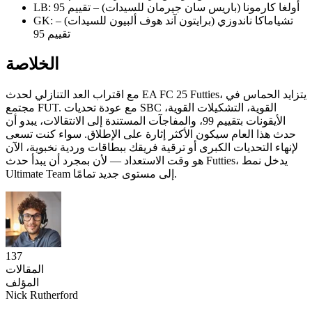
LB: أولغا كارمونا (باريس سان جيرمان للسيدات) – تقييم 95
GK: تشياماكا ناندوزي (برايتون آند هوف ألبيون للسيدات) –
تقييم 95
الخلاصة
مع اقتراب العد التنازلي لحدث EA FC 25 Futties، يتزايد الحماس في
مجتمع FUT. مع عودة تحديات SBC القوية، التشكيلات القوية،
الأيقونات بتقييم 99، والمفاجآت المستندة إلى الانتقالات، يبدو أن
حدث هذا العام سيكون الأكثر إثارة على الإطلاق. سواء كنت تسعى
لإنهاء التحديات الكبرى أو ترقية فريقك ببطاقات وردية نخبوية، الآن
هو وقت الاستعداد — لأن بمجرد أن يبدأ حدث Futties، يدخل نمط
Ultimate Team إلى مستوى جديد تمامًا.
137
المقالات
المؤلف
Nick Rutherford