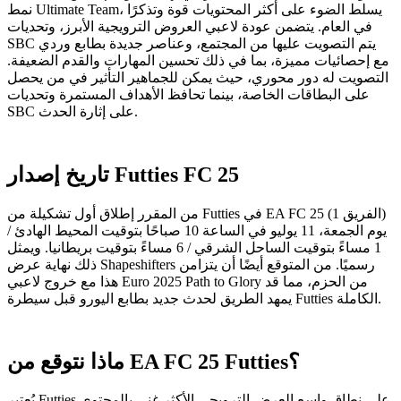
نمط Ultimate Team، يسلط الضوء على أكثر المحتويات قوة وتذكرًا
في العام. يتضمن عودة لاعبي العروض الترويجية الأبرز، وتحديات
SBC يتم التصويت عليها من المجتمع، وعناصر جديدة بطابع وردي
مع إحصائيات مميزة، بما في ذلك تحسين المهارات والقدم الضعيفة.
التصويت له دور محوري، حيث يمكن للجماهير التأثير في من يحصل
على البطاقات الخاصة، بينما تحافظ الأهداف المستمرة وتحديات
SBC على إثارة الحدث.
تاريخ إصدار Futties FC 25
من المقرر إطلاق أول تشكيلة من Futties في EA FC 25 (الفريق 1)
يوم الجمعة، 11 يوليو في الساعة 10 صباحًا بتوقيت المحيط الهادئ /
1 مساءً بتوقيت الساحل الشرقي / 6 مساءً بتوقيت بريطانيا. ويمثل
ذلك نهاية عرض Shapeshifters رسميًا. من المتوقع أيضًا أن يتزامن
هذا مع خروج لاعبي Euro 2025 Path to Glory من الحزم، مما قد
يمهد الطريق لحدث جديد بطابع اليورو قبل سيطرة Futties الكاملة.
ماذا نتوقع من EA FC 25 Futties؟
يُعتبر Futties على نطاق واسع العرض الترويجي الأكثر غنى بالمحتوى