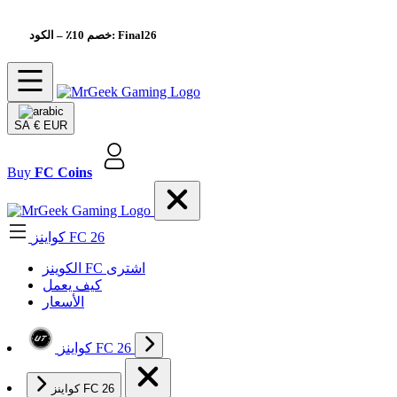
– الكود: Final26
خصم 10٪
SA
€ EUR
Buy
FC Coins
كواينز FC 26
الکوینز FC اشتری
كيف يعمل
الأسعار
كواينز FC 26
كواينز FC 26