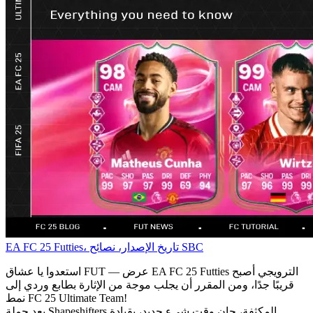
EA FC 25 Futties، تاريخ الإصدار، نصائح SBC
استعدوا يا عشاق FUT — عرض EA FC 25 Futties الترويجي أصبح
قريبًا جدًا، ومن المقرر أن يجلب موجة من الإثارة بطابع وردي إلى
نمط FC 25 Ultimate Team!
بعد حملة Shapeshifters المكثفة، حان وقت شيء جديد، بقيادة