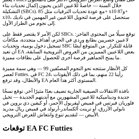
خلال السنة — خاصةً للاعبين الذين يحبون إكمال تحديات بناء
التشكيلة (SBCs). مع عودة تحديات الترقيات مثل 85+ x10 و87+
x10، ستحصل على فرصة لتحويل اللاعبين غير المهمين في ناديك
إلى نجوم من الطراز الأول.
لكن الأمر لا يقتصر فقط على SBCs. توقع سيلًا من المحتوى الفاخر:
لاعبين حصريين بطابع وردي في الحزم، أهداف متجددة، مكافآت
تسجيل دخول يومية، وتحديات SBC قابلة للتكرار. من المتوقع أيضًا
أن تعيد EA بعض اللاعبين المميزين من العروض الترويجية السابقة،
ما يمنح الجماهير فرصة أخرى للحصول على بطاقات مميزة.
كل الأنظار ستتجه نحو النجوم المصنّفين 99 — وهي سمة مميزة
لعصر Futties. في FC 24، رأينا 22 منهم، بما في ذلك الأيقونات
والأبطال، وقد ترفع EA المستوى أكثر هذا العام.
نافذة الانتقالات الصيفية الجارية تضيف بعدًا مثيرًا آخر. توقع نسخًا
جديدة وديناميكية للاعبين المشهورين مع أنديتهم الجديدة — تخيل
فلوريان فيرتس في قميص ليفربول الأحمر، أو كيفين دي بروين في
نابولي الأزرق، أو ترينت ألكساندر-أرنولد في قميص ريال مدريد
الأبيض — لتقديم تنوع وانتعاش للعرض الترويجي.
توقعات EA FC Futties