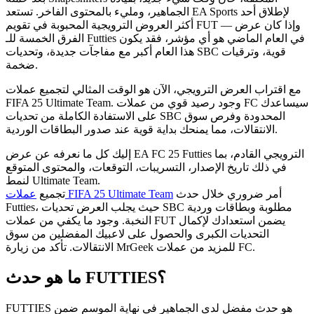
الجماهير، ومليء بالمحتوى الفاخر. تستعد EA Sports لإطلاق أحد
أكثر العروض الترويجية المحبوبة في تقويم FUT — وإذا كان عرض
الفرق الخمسة للـ Futties في العام الماضي هو أي مؤشر، فقد يكون
هذا العام أكبر مع مفاجآت جديدة، وتحديات SBC قوية، وترقيات
ضخمة.
مع اقتراب العرض الترويجي، الآن هو الوقت المثالي لتجميع عملات
FIFA 25 Ultimate Team. وجود رصيد قوي من عملات FC سيساعدك
على الاستفادة الكاملة من تحديات SBC المحدودة وفرص سوق
الانتقالات، مما يمنحك بداية قوية عند صدور البطاقات الوردية.
إليك كل ما نعرفه عن عرض EA FC 25 Futties الترويجي القادم، بما
في ذلك تاريخ الإصدار، التسريبات، التوقعات، والمحتوى المتوقع
لنمط Ultimate Team.
أمر ضروري خلال حدث
عملات FIFA 25 Ultimate Team
تجميع
Futties، حيث يجلب العرض تحديات SBC مطلوبة وبطاقات وردية
النخبة. وجود ما يكفي من عملات FUT يضمن استعدادك لإكمال
التحديات الكبرى والحصول على لاعبيك المفضلين من سوق
الانتقالات. تأكد من زيارة MrGeek للمزيد من عملات FC.
ما هو حدث FUTTIES؟
FUTTIES هو حدث مفضل لدى الجماهير في نهاية الموسم ضمن