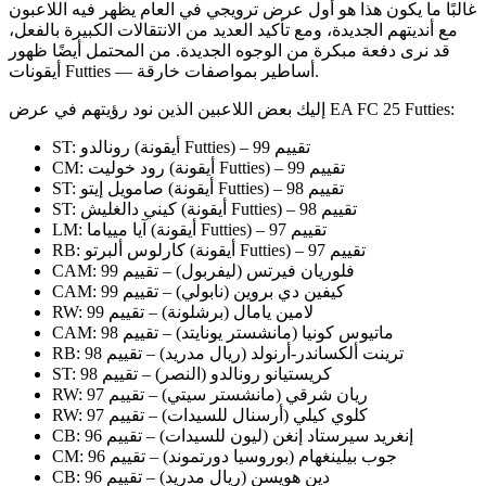
غالبًا ما يكون هذا هو أول عرض ترويجي في العام يظهر فيه اللاعبون
مع أنديتهم الجديدة، ومع تأكيد العديد من الانتقالات الكبيرة بالفعل،
قد نرى دفعة مبكرة من الوجوه الجديدة. من المحتمل أيضًا ظهور
أيقونات Futties — أساطير بمواصفات خارقة.
إليك بعض اللاعبين الذين نود رؤيتهم في عرض EA FC 25 Futties:
ST: رونالدو (أيقونة Futties) – تقييم 99
CM: رود خوليت (أيقونة Futties) – تقييم 99
ST: صامويل إيتو (أيقونة Futties) – تقييم 98
ST: كيني دالغليش (أيقونة Futties) – تقييم 98
LM: آيا ميياما (أيقونة Futties) – تقييم 97
RB: كارلوس ألبرتو (أيقونة Futties) – تقييم 97
CAM: فلوريان فيرتس (ليفربول) – تقييم 99
CAM: كيفين دي بروين (نابولي) – تقييم 99
RW: لامين يامال (برشلونة) – تقييم 99
CAM: ماتيوس كونيا (مانشستر يونايتد) – تقييم 98
RB: ترينت ألكساندر-أرنولد (ريال مدريد) – تقييم 98
ST: كريستيانو رونالدو (النصر) – تقييم 98
RW: ريان شرقي (مانشستر سيتي) – تقييم 97
RW: كلوي كيلي (أرسنال للسيدات) – تقييم 97
CB: إنغريد سيرستاد إنغن (ليون للسيدات) – تقييم 96
CM: جوب بيلينغهام (بوروسيا دورتموند) – تقييم 96
CB: دين هويسن (ريال مدريد) – تقييم 96