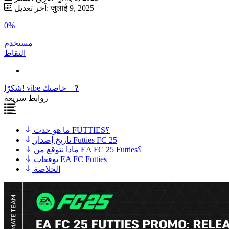
آخر تعديل: जुलाई 9, 2025
0%
مستخدم
النقاط
?
خاصتك
vibe
شكرًا!
روابط سريعة
ما هو حدث FUTTIES؟
تاريخ إصدار Futties FC 25
ماذا نتوقع من EA FC 25 Futties؟
توقعات EA FC Futties
الخلاصة