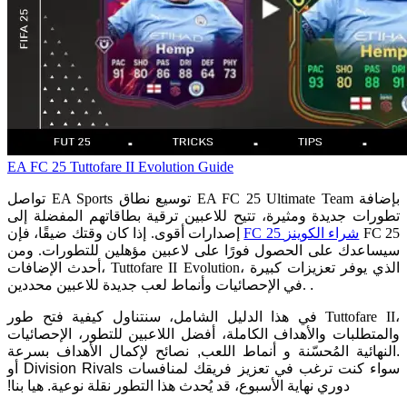
EA FC 25
Tuttofare II
Evolution Guide
تواصل EA Sports توسيع نطاق EA FC 25 Ultimate Team بإضافة
تطورات جديدة ومثيرة، تتيح للاعبين ترقية بطاقاتهم المفضلة إلى
FC 25
FC 25 شراء الکوینز
إصدارات أقوى. إذا كان وقتك ضيقًا، فإن
سيساعدك على الحصول فورًا على لاعبين مؤهلين للتطورات. ومن
أحدث الإضافات، Tuttofare II Evolution، الذي يوفر تعزيزات كبيرة
.
في الإحصائيات وأنماط لعب جديدة للاعبين محددين.
في هذا الدليل الشامل، سنتناول كيفية فتح طور Tuttofare II،
والمتطلبات والأهداف الكاملة
،
أفضل اللاعبين للتطور
،
الإحصائيات
.
النهائية المُحسّنة و أنماط اللعب
,
نصائح لإكمال الأهداف بسرعة
سواء كنت ترغب في تعزيز فريقك لمنافسات Division Rivals أو
دوري نهاية الأسبوع، قد يُحدث هذا التطور نقلة نوعية. هيا بنا!