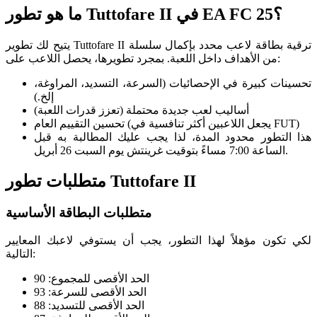
؟
ما هو تطور Tuttofare II في EA FC 25
يتيح لك تطوير Tuttofare II ترقية بطاقة لاعب محدد بإكمال سلسلة
من الأهداف داخل اللعبة. بمجرد تطويرها، يحصل اللاعب على:
تحسينات كبيرة في الإحصائيات (السرعة، التسديد، المراوغة،
إلخ.)
أساليب لعب جديدة محتملة (تعزز قدرات اللعبة)
تحسين التقييم العام (يجعل اللاعبين أكثر تنافسية في FUT)
هذا التطور محدود المدة، لذا يجب عليك المطالبة به قبل
الساعة 7:00 مساءً بتوقيت غرينتش يوم السبت 26 أبريل.
متطلبات تطور Tuttofare II
متطلبات البطاقة الأساسية
لكي تكون مؤهلاً لهذا التطور، يجب أن يستوفي لاعبك المعايير
التالية:
الحد الأقصى للمجموع: 90
الحد الأقصى للسرعة: 93
الحد الأقصى للتسديد: 88