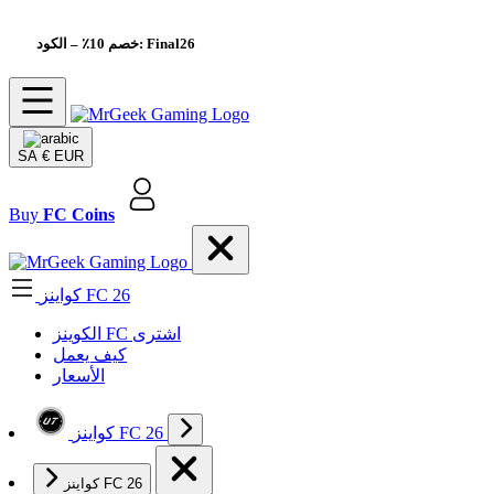
– الكود: Final26
خصم 10٪
SA
€ EUR
Buy
FC Coins
كواينز FC 26
الکوینز FC اشتری
كيف يعمل
الأسعار
كواينز FC 26
كواينز FC 26