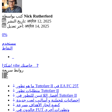
Nick Rutherford
كتب بواسطة
تاريخ النشر: अप्रेल 12, 2025
آخر تعديل: अप्रेल 14, 2025
0%
مستخدم
النقاط
?
خاصتك
vibe
شكرًا!
روابط سريعة
ما هو تطور Tuttofare II في EA FC 25؟
متطلبات تطور Tuttofare II
أفضل اللاعبين للتطور في Tuttofare II
إحصائيات مُحسّنة و أساليب لعب جديدة
كيفية إنجاز الأهداف بسرعة
خالدون في FUT وتطورات أخرى