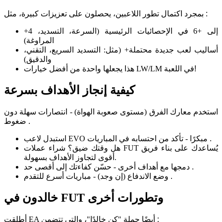
:
بمجرد اكتمال تطور اللاعبين، يحصلون على تعزيزات كبيرة، مثل
+4 إلى +6 في الإحصائيات الرئيسية (السرعة، التسديد،
المراوغة)
أساليب لعب جديدة محتملة+ (مثل: التسديد السريع، التقني،
والدقيق)
!
هذا يجعلها واحدة من أفضل خيارات LW/LM في اللعبة
كيفية إنجاز الأهداف بسرعة
استخدم معارك الفرق (مستوى صعوبة الهواة) - انتصارات سهلة دون
.
ضغوط
.
استبدل لاعب EVO مبكرًا - تأكد من احتسابه في المباريات
هل وقتك ضيق؟ شراء عملات FUT يُساعدك على بناء فريق
أقوى لتجاوز الأهداف بسهولة.
.
دمجها مع أهداف أخرى - حسّن كفاءتك إلى أقصى حد
.
وضع الاندفاع (إن وجد) - مباريات أسرع للتقدم
خالدون في FUT وتطورات أخرى
:
أطلقت EA أيضًا حملة "كن خالدًا"، والتي تتضمن