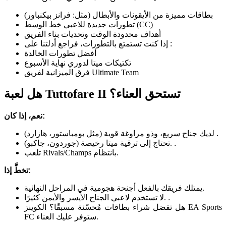
بطاقات مميزة من الأيقونات والأبطال (مثل: فرانز بيكنباور)
تطورات جديدة للاعبي خط الوسط (CC)
أهداف محدودة الوقت وتحديات بناء الفريق
:
إذا كنت تستمتع بالتطورات، فراجع أدلتنا على
أفضل تطورات الخالدة
تكتيكات ميتا لدوري نهاية الأسبوع
فرق الميزانية لفريق Ultimate Team
هل لعبة Tuttofare II تستحق العناء؟
:
نعم، إذا كان
.
لديك جناح سريع، وذو مراوغة قوية (مثل بومباستور، هازارد)
.
تحتاج إلى ترقية ميتا رخيصة (جوردون، جاكبو).
تلعب Rivals/Champs بانتظام.
:
تخطَّ إذا
يمتلك فريقك بالفعل أجنحة هجومية في المراحل النهائية.
.
لا تستخدم لاعبي الجناح الأيسر والأيمن كثيرًا.
هل تفضل شراء بطاقات مُحسّنة مسبقًا؟ الکوینز EA Sports
FC ستوفر عليك العناء.