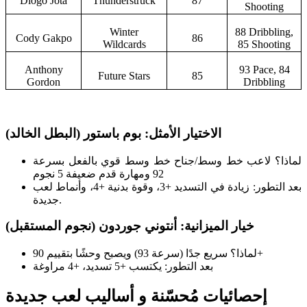
Diogo Jota
Thunderstruck
87
Shooting
Winter
88 Dribbling,
Cody Gakpo
86
Wildcards
85 Shooting
Anthony
93 Pace, 84
Future Stars
85
Gordon
Dribbling
الاختيار الأمثل: بوم باستور (البطل الخالد)
لماذا؟ لاعب خط وسط/جناح خط وسط قوي بالفعل بسرعة
92 ومهارة قدم ضعيفة 5 نجوم
بعد التطور: زيادة في التسديد +3، وقوة بدنية +4، وأنماط لعب
جديدة.
خيار الميزانية: أنتوني جوردون (نجوم المستقبل)
لماذا؟ سريع جدًا (سرعة 93) ويصبح وحشًا بتقييم 90+
بعد التطور: يكتسب +5 تسديد، +4 مراوغة
إحصائيات مُحسّنة و أساليب لعب جديدة