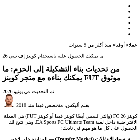
عملاء أوفياء منذ أكثر من 5 سنوات
ما يمكنك الحصول عليه باستخدام كوينز إف سي 26
من تحديات بناء التشكيلة إلى الحزم: ما
يمكنك بناءه مع متجر كوينز FUT موثوق
تم التحديث في
يونيو 2026
بقلم أليكس، متخصص فيفا منذ 2018
كوينز FC 26 (والتي تُسمى أيضًا كوينز فيفا أو كوينز FUT) هي العملة
الافتراضية داخل لعبة EA Sports FC Ultimate Team. وهي تتيح لك
الحصول على كل ما هو مهم في ناديك:
سوق الانتقالات (Transfer Market)
— المزايدة على لاعبي