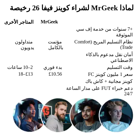
لماذا MrGeek لشراء كوينز فيفا 26 رخيصة
MrGeek
المتاجر الأخرى
+7 سنوات من خدمة إف سي
الموثوقة
نظام التسليم المريح (Comfort
مؤتمت
متداولون
Trade)
بالكامل
يدويون
أمان نقل مدعوم بالذكاء
الاصطناعي
وقت التسليم
بدء فوري
2–10 ساعات
£13–18
£10.56
سعر 1 مليون كوينز FC
كوينز مجانية + كاش باك
دعم خبراء FUT على مدار الساعة
24/7