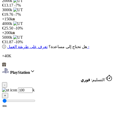
2000k
€13.17
-7%
3000k
€19.76
-7%
+150k
4000k
€25.50
-10%
+200k
5000k
€31.87
-10%
تعرف على طريقة العمل ›
هل تحتاج إلى مساعدة؟
ⓘ
+40K
PlayStation
التسليم:
فوري
-
k
+
100k
1M
2M
3M
4M
5M