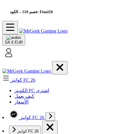
– الكود: Final26
خصم 10٪
SA
€ EUR
كواينز FC 26
الکوینز FC اشتری
كيف يعمل
الأسعار
كواينز FC 26
كواينز FC 26