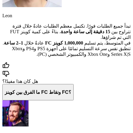
Leon
تبدأ جميع الطلبات فورًا. تكتمل معظم الطلبات عادةً خلال فترة
تتراوح بين
15 دقيقة إلى ساعة واحدة
، بناءً على كمية كوينز FUT
التي تم شراؤها.
في المتوسط، يتم تسليم
1,000,000 كوينز FC
عادةً خلال
1–2 ساعة
.
تنطبق نفس سرعة التسليم تمامًا على أجهزة PS5 وPS4 وXbox
Series X|S وXbox One والكمبيوتر الشخصي (PC).
هل كان هذا مفيدًا؟
ما الفرق بين كوينز FC ونقاط FC؟