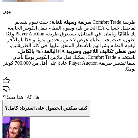
ليون
طريقة Comfort Trade
سريعة وسهلة للغاية
؛ حيث تقوم بتقديم
تفاصيل حساب EA الخاص بك، ويقوم النظام بنقل الكوينز الخاصة
بك
تلقائيًا
وبأمان. في المقابل، تستغرق طريقة Player Auction وقتًا
أطول، حيث يجب عليك عرض لاعبين محددين يدويًا واحدًا تلو الآخر
ليقوم النظام بشرائهم بالأسعار المتفق عليها. في كلتا الطريقتين،
نحن نغطي تكاليف اللاعبين وضريبة EA البالغة 5% بالكامل.
باستخدام Comfort Trade، يمكنك نقل ملايين الكوينز يوميًا بأمان،
بينما تقتصر طريقة Player Auction عادةً على أقل من 700,000 كوينز
يوميًا.
هل كان هذا مفيدًا؟
كيف يمكنني الحصول على استرداد كامل؟