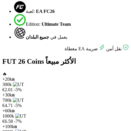
EA FC26
لعبة:
Edition:
Ultimate Team
يعمل في
جميع البلدان
نقل آمن
ضريبة EA مغطاة
FUT 26 Coins الأكثر مبيعاً
🔥
+20k
300k
€2.01
-5%
+30k
700k
€4.71
-5%
+60k
1000k
€6.58
-7%
+100k