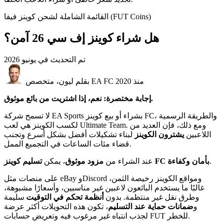
القائمة الشاملة لشحن كوينز فيفا (FUT Coins)
هل شراء كوينز إف سي 26 آمن؟
تم التحديث في
يونيو 2026
بقلم ليون، متخصص EA FC منذ 2020
إجابة مختصرة: نعم، إذا اشتريت من بائع موثوق.
لا تسمح شركة EA Sports بشراء أو بيع كوينز FC، والطريقة الرسمية
لكسب الكوينز هي لعب Ultimate Team. ومع ذلك، فإن العديد من
اللاعبين
يشترون الكوينز
لبناء تشكيلات أفضل بشكل أسرع وتجنب
قضاء مئات الساعات في التجميع الممل.
.
تسليم كوينز FC بأمان وكفاءة
عند الشراء من
مزود موثوق
، يمكن
على منصات مثل eBay وDiscord ومواقع الكوينز رخيصة الثمن،
غالبًا ما يستخدم البائعون لاعبين غير مناسبين، وأسعارًا مشبوهة،
وطرق نقل غير منتظمة. بدون
أنظمة تحكم في التوقيت
سليمة
و
ضمانات حماية عند التسليم
، تكون هذه التحويلات أكثر عرضة
لجذب انتباه غير مرغوب فيه وتعريض حسابات FUT للخطر.