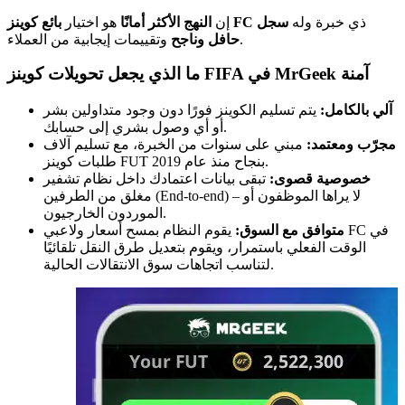
ذي خبرة وله
سجل
بائع كوينز FC
إن
النهج الأكثر أمانًا
هو اختيار
وتقييمات إيجابية من العملاء.
حافل وناجح
ما الذي يجعل تحويلات كوينز FIFA في MrGeek آمنة
آلي بالكامل:
يتم تسليم الكوينز فورًا دون وجود متداولين بشر
أو أي وصول بشري إلى حسابك.
مجرّب ومعتمد:
مبني على سنوات من الخبرة، مع تسليم آلاف
طلبات كوينز FUT بنجاح منذ عام 2019.
خصوصية قصوى:
تبقى بيانات اعتمادك داخل نظام تشفير
مغلق من الطرفين (End-to-end) – لا يراها الموظفون أو
الموردون الخارجيون.
متوافق مع السوق:
يقوم النظام بمسح أسعار ولاعبي FC في
الوقت الفعلي باستمرار، ويقوم بتعديل طرق النقل تلقائيًا
لتناسب اتجاهات سوق الانتقالات الحالية.