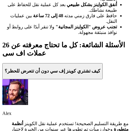
أنفق الكواينز بشكل طبيعي
بعد كل عملية نقل للحفاظ على
طبيعة نشاطك.
حافظ على فارق زمني مدته
48 إلى 72 ساعة
بين عمليات
النقل.
تجنب عروض "الكواينز المجانية"
ولا تنقر أبدًا على روابط أو
نوافذ منبثقة مجهولة.
26 الأسئلة الشائعة: كل ما تحتاج معرفته عن
عملات اف سی
كيف تشتري كوينز إف سي دون أن تتعرض للحظر؟
Alex
مع طريقة التسليم الصحيحة! تستخدم عملية نقل الكوينز
أنظمة
متطورة
وخوارزميات تم تطويرها عبر سنوات من الخبرة لاختيار