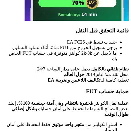
قائمة التحقق قبل النقل
حساب نشط في EA FC26
يرجى تسجيل الخروج من FUT تمامًا أثناء عملية التسليم.
ما لا يقل عن 2k-3k كواينز متوفرة في حساب FUT الخاص
بك.
نظام تلقائي بالكامل
يعمل على مدار الساعة 24/7
محل ثقة منذ عام 2019
حول العالم
تغطية كاملة لـ
تكاليف اللاعبين وضريبة EA
حماية حساب FUT
عملية نقل الكواينز
مُختبرة بانتظام
وهي
آمنة بنسبة 100%
. إليك
بعض النصائح البسيطة للحفاظ على أمان حسابك
بشكل إضافي
طوال الوقت
:
اشترِ الكواينز من
متجر واحد موثوق
فقط للحفاظ على أمان
الحساب.