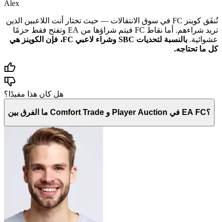
Alex
تُنفَق كوينز FC في سوق الانتقالات — حيث تختار أنت اللاعبين الذين
تريد شراءهم. أما نقاط FC فيتم شراؤها من EA وتفتح فقط حزمًا
عشوائية.
بالنسبة لتحديات SBC وشراء لاعبي FC، فإن الكوينز هي
كل ما تحتاجه.
هل كان هذا مفيدًا؟
ما الفرق بين Comfort Trade و Player Auction في EA FC؟