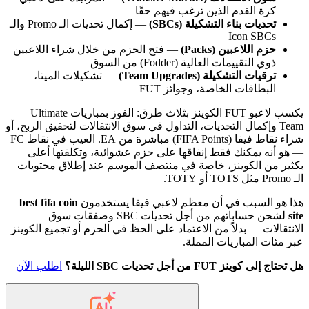
كرة القدم الذين ترغب فيهم حقًا
تحديات بناء التشكيلة (SBCs)
— إكمال تحديات الـ Promo والـ
Icon SBCs
حزم اللاعبين (Packs)
— فتح الحزم من خلال شراء اللاعبين
ذوي التقييمات العالية (Fodder) من السوق
ترقيات التشكيلة (Team Upgrades)
— تشكيلات الميتا،
البطاقات الخاصة، وجوائز FUT
يكسب لاعبو FUT الكوينز بثلاث طرق: الفوز بمباريات Ultimate
Team وإكمال التحديات، التداول في سوق الانتقالات لتحقيق الربح، أو
شراء نقاط فيفا (FIFA Points) مباشرة من EA. العيب في نقاط FC
— هو أنه يمكنك فقط إنفاقها على حزم عشوائية، وتكلفتها أعلى
بكثير من الكوينز، خاصة في منتصف الموسم عند إطلاق محتويات
الـ Promo مثل TOTS أو TOTY.
هذا هو السبب في أن معظم لاعبي فيفا يستخدمون
best fifa coin
site
لشحن حساباتهم من أجل تحديات SBC وصفقات سوق
الانتقالات — بدلاً من الاعتماد على الحظ في الحزم أو تجميع الكوينز
عبر مئات المباريات المملة.
هل تحتاج إلى كوينز FUT من أجل تحديات SBC الليلة؟
اطلب الآن