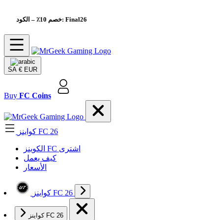
– الكود: Final26
خصم 10٪
SA
€ EUR
Buy
FC Coins
كواينز FC 26
الکوینز FC اشتری
كيف يعمل
الأسعار
كواينز FC 26
كواينز FC 26