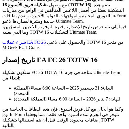
. تضم هذه
تشكيلة فريق الأسبوع 16 (TOTW 16)
مع وصول
التشكيلة بعضًا من أفضل اللاعبين المتألقين في الواقع من مباريات
الدوري المحلية والمواجهات الدولية الأخيرة، وتقدم بطاقات In-Form
جديدة ومثيرة ليطاردها لاعبو Ultimate Team.
فيما يلي نستعرض تاريخ الإصدار، وفترة التوفر، واللاعبين المسرّبين،
وما الذي يعنيه TOTW 16 لتشكيلات Ultimate Team.
والحصول على لاعبي TOTW 16 من متجر
شراء عملات EA FC 26
MrGeek FUT Coins.
تاريخ إصدار EA FC 26 TOTW 16
ستكون تشكيلة FC 26 TOTW 16 متاحة في حِزم Ultimate Team
ابتداءً من:
البداية: 31 ديسمبر 2025 – الساعة 6:00 مساءً (المملكة
المتحدة)
النهاية: 7 يناير 2026 – الساعة 6:00 مساءً (المملكة المتحدة)
وكما هو الحال مع كل فريق أسبوع، فإن هذه البطاقات الخاصة من
نوع In-Form تتوفر في الحِزم لمدة أسبوع واحد فقط، مما يجعلها
إضافات محدودة الوقت قبل أن يتم استبدالها بتشكيلة TOTW
التالية.