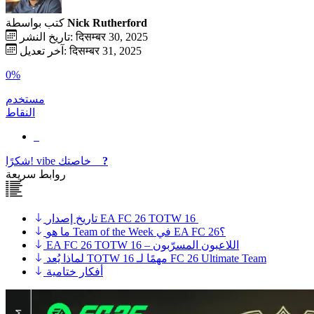
Nick Rutherford
كتب بواسطة
تاريخ النشر: दिसम्बर 30, 2025
آخر تعديل: दिसम्बर 31, 2025
0%
مستخدم
النقاط
?
خاصتك
vibe
شكرًا!
روابط سريعة
تاريخ إصدار EA FC 26 TOTW 16
ما هو Team of the Week في EA FC 26؟
EA FC 26 TOTW 16 – اللاعبون المسرّبون
لماذا يُعد TOTW 16 مهمًا لـ FC 26 Ultimate Team
أفكار ختامية