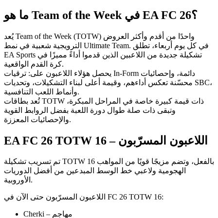
ما هو Team of the Week في EA FC 26؟
يُعد Team of the Week (TOTW) واحدًا من أقدم وأكثر العروض
الترويجية شعبية في نمط Ultimate Team. في كل يوم أربعاء، تطلق
EA Sports تشكيلة جديدة من اللاعبين الذين قدموا أداءً مميزًا في
كرة القدم الواقعية.
يحصل هؤلاء اللاعبون على: ترقيات In-Form دائمة، وإحصائيات
محسّنة تعكس أداءهم، وقيمة أعلى لبناء التشكيلات، وتحديات SBC،
وأنماط اللعب التنافسية.
تُعد بطاقات TOTW ذات قيمة كبيرة خاصة في المراحل المبكرة،
وتبقى ذات صلة طوال دورة اللعبة بفضل الروابط القوية
والإحصائيات المعززة.
EA FC 26 TOTW 16 – اللاعبون المسرّبون
تم تسريب تشكيلة TOTW 16 بالفعل، وتضم مزيجًا قويًا من المواهب
الهجومية ولاعبي خط الوسط المبدعين من أفضل الدوريات
الأوروبية.
اللاعبون المسرّبون حتى الآن في FC 26 TOTW 16:
Cherki – مهاجم