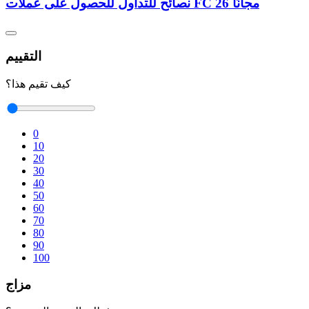
نصائح للتداول للحصول على عملات FC 26 مجانًا
التقييم
كيف تقيم هذا؟
0
10
20
30
40
50
60
70
80
90
100
مزاج