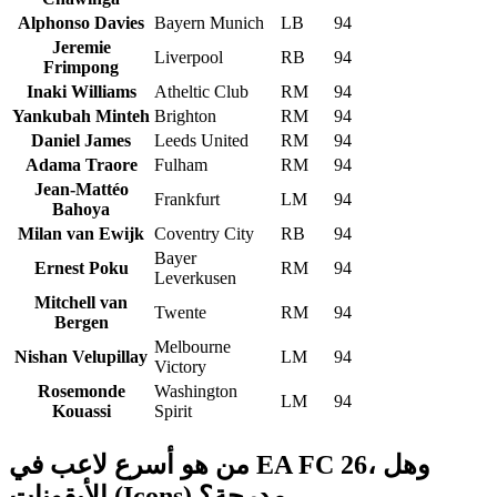
Alphonso Davies
Bayern Munich
LB
94
Jeremie
Liverpool
RB
94
Frimpong
Inaki Williams
Atheltic Club
RM
94
Yankubah Minteh
Brighton
RM
94
Daniel James
Leeds United
RM
94
Adama Traore
Fulham
RM
94
Jean-Mattéo
Frankfurt
LM
94
Bahoya
Milan van Ewijk
Coventry City
RB
94
Bayer
Ernest Poku
RM
94
Leverkusen
Mitchell van
Twente
RM
94
Bergen
Melbourne
Nishan Velupillay
LM
94
Victory
Rosemonde
Washington
LM
94
Kouassi
Spirit
من هو أسرع لاعب في EA FC 26، وهل
الأيقونات (Icons) مدرجة؟