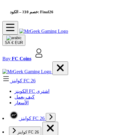
– الكود: Final26
خصم 10٪
SA
€ EUR
Buy
FC Coins
كواينز FC 26
الکوینز FC اشتری
كيف يعمل
الأسعار
كواينز FC 26
كواينز FC 26