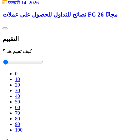
फ़रवरी 14, 2026
نصائح للتداول للحصول على عملات FC 26 مجانًا
التقييم
كيف تقيم هذا؟
0
10
20
30
40
50
60
70
80
90
100