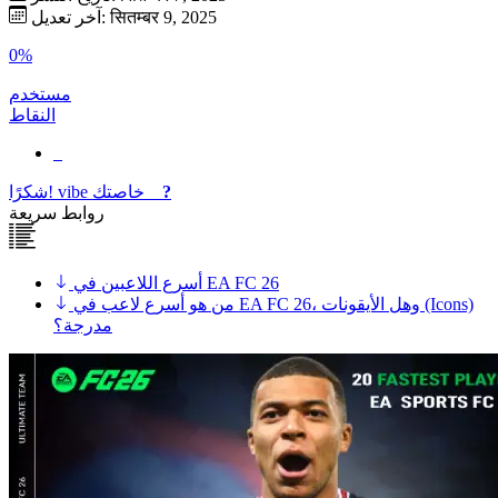
آخر تعديل: सितम्बर 9, 2025
0%
مستخدم
النقاط
?
خاصتك
vibe
شكرًا!
روابط سريعة
أسرع اللاعبين في EA FC 26
من هو أسرع لاعب في EA FC 26، وهل الأيقونات (Icons)
مدرجة؟