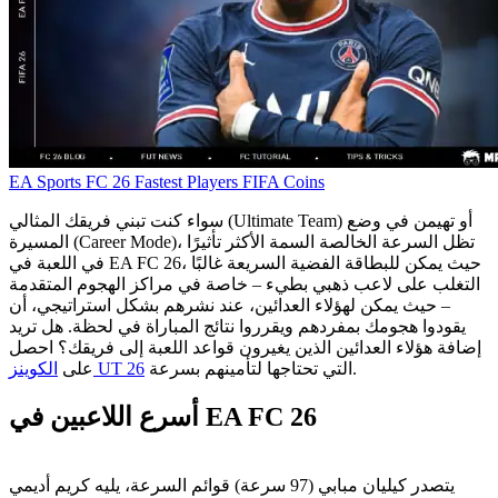
EA Sports FC 26
Fastest Players
FIFA Coins
سواء كنت تبني فريقك المثالي (Ultimate Team) أو تهيمن في وضع
المسيرة (Career Mode)، تظل السرعة الخالصة السمة الأكثر تأثيرًا
في اللعبة في EA FC 26، حيث يمكن للبطاقة الفضية السريعة غالبًا
التغلب على لاعب ذهبي بطيء – خاصة في مراكز الهجوم المتقدمة
– حيث يمكن لهؤلاء العدائين، عند نشرهم بشكل استراتيجي، أن
يقودوا هجومك بمفردهم ويقرروا نتائج المباراة في لحظة. هل تريد
إضافة هؤلاء العدائين الذين يغيرون قواعد اللعبة إلى فريقك؟ احصل
التي تحتاجها لتأمينهم بسرعة.
الکوینز UT 26
على
أسرع اللاعبين في EA FC 26
يتصدر كيليان مبابي (97 سرعة) قوائم السرعة، يليه كريم أديمي