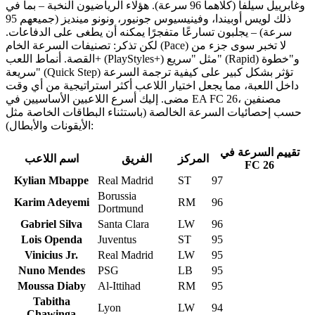
وغابرييل سيلفا (كلاهما 96 سرعة). هؤلاء الرياضيون النخبة – بما في
ذلك لويس أوبيندا، وفينيسيوس جونيور، ونونو مينديز (جميعهم 95
سرعة) – يجلبون تسارعًا متفجرًا يمكنه أن يطغى على الدفاعات.
لكن تذكر: تصنيفات السرعة الخام (Pace) لا تخبر سوى جزء من
القصة. أنماط اللعب+ (PlayStyles+) مثل "سريع" (Rapid) و"خطوة
سريعة" (Quick Step) تؤثر بشكل كبير على كيفية ترجمة السرعة
داخل اللعبة، مما يجعل اختيار اللاعب أكثر استراتيجية من أي وقت
مضى. إليك أسرع اللاعبين الأساسيين في EA FC 26، مصنفين
حسب إحصائيات السرعة الخالصة (باستثناء البطاقات الخاصة مثل
الأيقونات والأبطال):
تقييم السرعة في
المركز
الفريق
اسم اللاعب
FC 26
Kylian Mbappe
Real Madrid
ST
97
Borussia
Karim Adeyemi
RM
96
Dortmund
Gabriel Silva
Santa Clara
LW
96
Lois Openda
Juventus
ST
95
Vinicius Jr.
Real Madrid
LW
95
Nuno Mendes
PSG
LB
95
Moussa Diaby
Al-Ittihad
RM
95
Tabitha
Lyon
LW
94
Chawinga