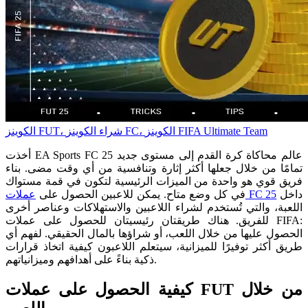
الکوینز FUT، شراء الکوینز FC، الکوینز FIFA Ultimate Team
أخذت EA Sports FC 25 عالم محاكاة كرة القدم إلى مستوى جديد
تمامًا من خلال جعلها أكثر إثارة وتنافسية من أي وقت مضى. بناء
فريق قوي هو واحدة من الميزات الرئيسية لتكون في قمة مستواك
داخل
عملات FC 25
في كل وضع متاح. يمكن للاعبين الحصول على
اللعبة، والتي تُستخدم لشراء اللاعبين والاستهلاكات وعناصر أخرى
للفريق. هناك طريقتان رئيسيتان للحصول على عملات FIFA:
الحصول عليها من خلال اللعب، أو شراؤها بالمال الحقيقي. لفهم أي
طريق أكثر توفيرًا للميزانية، سيتعلم اللاعبون كيفية اتخاذ قرارات
ذكية بناءً على أهدافهم وميزانياتهم.
كيفية الحصول على عملات FUT من خلال