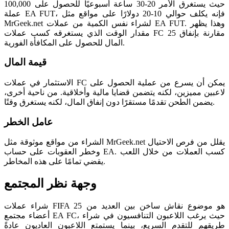
حيث يستغرق الأمر 20-30 ساعة أسبوعيًا للحصول على 100,000
عملة EA FUT، فإنه يكلف حوالي 10-20 دولارًا على مواقع مثل
MrGeek.net لشراء نفس الكمية من عملات EA FUT. وهذا يظهر
مقدار الوقت الذي يستغرقه كسب عملات FC 25 مقارنة بإنفاق
المال للحصول على المكافأة الفورية.
قيمة المال
الاستثمار في عملات FC يمكن أن يسرع من عملية الحصول على
لاعبين مميزين، لكنه يتضمن قضايا مالية وأخلاقية. من ناحية أخرى،
يضمن الطحن تقدمًا مستقرًا دون إنفاق المال، لكنه يستغرق وقتًا.
عامل الخطر
الشراء من مواقع موثوقة مثل MrGeek.net يقلل من فرص الاحتيال
وخطر العقوبات على حساب EA. كسب العملات من خلال اللعب
يقضي تمامًا على هذه المخاطر.
وجهة نظر المجتمع
شراء عملات FIFA 25 هو موضوع نقاش ساخن بين العديد من
أعضاء مجتمع EA FC، حيث يرغب اللاعبون التنافسيون في شراء
طريقهم للتقدم السريع، بينما يستمتع اللاعبون العاديون عادةً