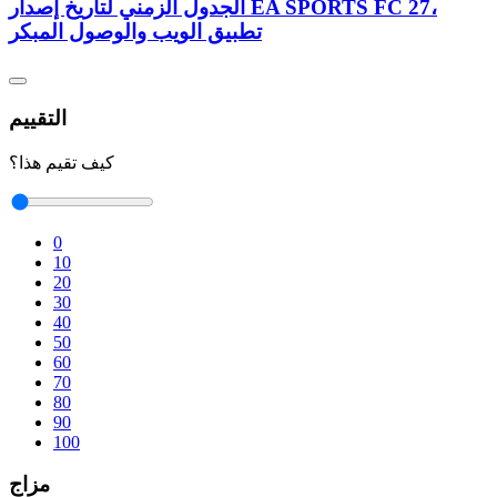
الجدول الزمني لتاريخ إصدار EA SPORTS FC 27،
تطبيق الويب والوصول المبكر
التقييم
كيف تقيم هذا؟
0
10
20
30
40
50
60
70
80
90
100
مزاج