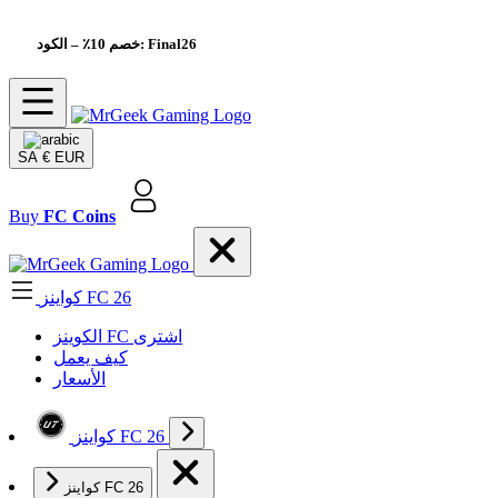
– الكود: Final26
خصم 10٪
SA
€ EUR
Buy
FC Coins
كواينز FC 26
الکوینز FC اشتری
كيف يعمل
الأسعار
كواينز FC 26
كواينز FC 26