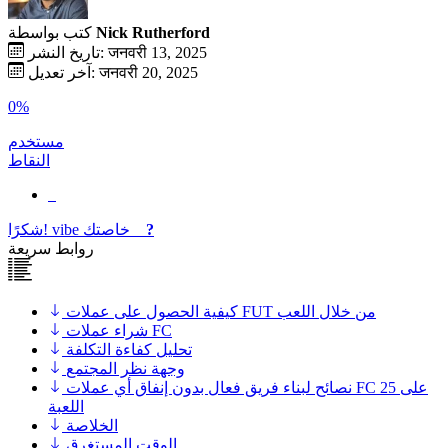
Nick Rutherford
كتب بواسطة
تاريخ النشر: जनवरी 13, 2025
آخر تعديل: जनवरी 20, 2025
0%
مستخدم
النقاط
?
خاصتك
vibe
شكرًا!
روابط سريعة
كيفية الحصول على عملات FUT من خلال اللعب
شراء عملات FC
تحليل كفاءة التكلفة
وجهة نظر المجتمع
نصائح لبناء فريق فعال بدون إنفاق أي عملات FC 25 على
اللعبة
الخلاصة
الوقت المستغرق