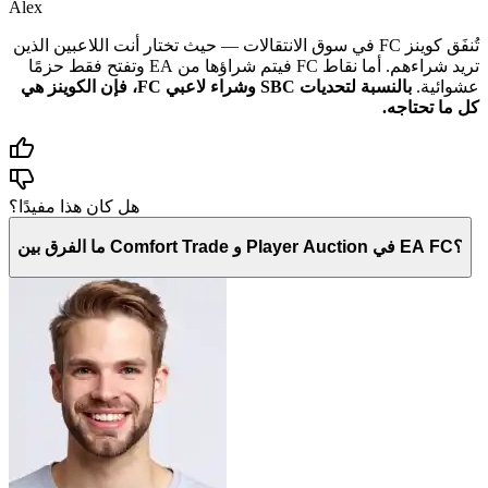
Alex
تُنفَق كوينز FC في سوق الانتقالات — حيث تختار أنت اللاعبين الذين
تريد شراءهم. أما نقاط FC فيتم شراؤها من EA وتفتح فقط حزمًا
عشوائية.
بالنسبة لتحديات SBC وشراء لاعبي FC، فإن الكوينز هي
كل ما تحتاجه.
هل كان هذا مفيدًا؟
ما الفرق بين Comfort Trade و Player Auction في EA FC؟