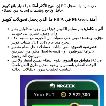
ذي خبرة وله
سجل
بائع كوينز FC
إن
النهج الأكثر أمانًا
هو اختيار
وتقييمات إيجابية من العملاء.
حافل وناجح
ما الذي يجعل تحويلات كوينز FIFA في MrGeek آمنة
آلي بالكامل:
يتم تسليم الكوينز فورًا دون وجود متداولين بشر
أو أي وصول بشري إلى حسابك.
مجرّب ومعتمد:
مبني على سنوات من الخبرة، مع تسليم آلاف
طلبات كوينز FUT بنجاح منذ عام 2019.
خصوصية قصوى:
تبقى بيانات اعتمادك داخل نظام تشفير
مغلق من الطرفين (End-to-end) – لا يراها الموظفون أو
الموردون الخارجيون.
متوافق مع السوق:
يقوم النظام بمسح أسعار ولاعبي FC في
الوقت الفعلي باستمرار، ويقوم بتعديل طرق النقل تلقائيًا
لتناسب اتجاهات سوق الانتقالات الحالية.