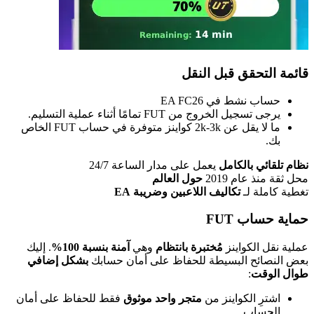
قائمة التحقق قبل النقل
حساب نشط في EA FC26
يرجى تسجيل الخروج من FUT تمامًا أثناء عملية التسليم.
ما لا يقل عن 2k-3k كواينز متوفرة في حساب FUT الخاص
بك.
نظام تلقائي بالكامل
يعمل على مدار الساعة 24/7
محل ثقة منذ عام 2019
حول العالم
تغطية كاملة لـ
تكاليف اللاعبين وضريبة EA
حماية حساب FUT
عملية نقل الكواينز
مُختبرة بانتظام
وهي
آمنة بنسبة 100%
. إليك
بعض النصائح البسيطة للحفاظ على أمان حسابك
بشكل إضافي
طوال الوقت
:
اشترِ الكواينز من
متجر واحد موثوق
فقط للحفاظ على أمان
الحساب.