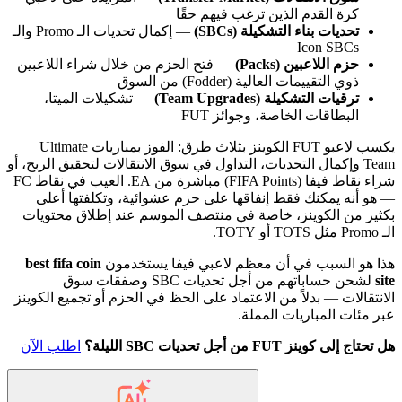
كرة القدم الذين ترغب فيهم حقًا
تحديات بناء التشكيلة (SBCs)
— إكمال تحديات الـ Promo والـ
Icon SBCs
حزم اللاعبين (Packs)
— فتح الحزم من خلال شراء اللاعبين
ذوي التقييمات العالية (Fodder) من السوق
ترقيات التشكيلة (Team Upgrades)
— تشكيلات الميتا،
البطاقات الخاصة، وجوائز FUT
يكسب لاعبو FUT الكوينز بثلاث طرق: الفوز بمباريات Ultimate
Team وإكمال التحديات، التداول في سوق الانتقالات لتحقيق الربح، أو
شراء نقاط فيفا (FIFA Points) مباشرة من EA. العيب في نقاط FC
— هو أنه يمكنك فقط إنفاقها على حزم عشوائية، وتكلفتها أعلى
بكثير من الكوينز، خاصة في منتصف الموسم عند إطلاق محتويات
الـ Promo مثل TOTS أو TOTY.
هذا هو السبب في أن معظم لاعبي فيفا يستخدمون
best fifa coin
site
لشحن حساباتهم من أجل تحديات SBC وصفقات سوق
الانتقالات — بدلاً من الاعتماد على الحظ في الحزم أو تجميع الكوينز
عبر مئات المباريات المملة.
هل تحتاج إلى كوينز FUT من أجل تحديات SBC الليلة؟
اطلب الآن