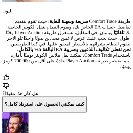
ليون
طريقة Comfort Trade
سريعة وسهلة للغاية
؛ حيث تقوم بتقديم
تفاصيل حساب EA الخاص بك، ويقوم النظام بنقل الكوينز الخاصة
بك
تلقائيًا
وبأمان. في المقابل، تستغرق طريقة Player Auction وقتًا
أطول، حيث يجب عليك عرض لاعبين محددين يدويًا واحدًا تلو الآخر
ليقوم النظام بشرائهم بالأسعار المتفق عليها. في كلتا الطريقتين،
نحن نغطي تكاليف اللاعبين وضريبة EA البالغة 5% بالكامل.
باستخدام Comfort Trade، يمكنك نقل ملايين الكوينز يوميًا بأمان،
بينما تقتصر طريقة Player Auction عادةً على أقل من 700,000 كوينز
يوميًا.
هل كان هذا مفيدًا؟
كيف يمكنني الحصول على استرداد كامل؟