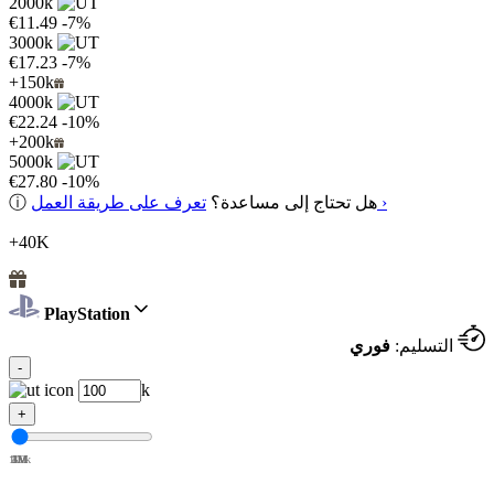
2000k
€11.49
-7%
3000k
€17.23
-7%
+150k
4000k
€22.24
-10%
+200k
5000k
€27.80
-10%
تعرف على طريقة العمل ›
هل تحتاج إلى مساعدة؟
ⓘ
+40K
PlayStation
التسليم:
فوري
-
k
+
100k
1M
2M
3M
4M
5M