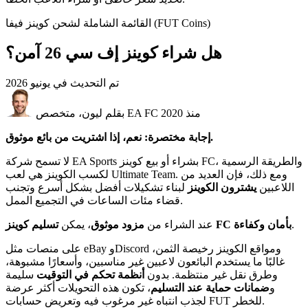
القائمة الشاملة لشحن كوينز فيفا (FUT Coins)
هل شراء كوينز إف سي 26 آمن؟
تم التحديث في
يونيو 2026
بقلم ليون، متخصص EA FC منذ 2020
إجابة مختصرة: نعم، إذا اشتريت من بائع موثوق.
لا تسمح شركة EA Sports بشراء أو بيع كوينز FC، والطريقة الرسمية
لكسب الكوينز هي لعب Ultimate Team. ومع ذلك، فإن العديد من
اللاعبين
يشترون الكوينز
لبناء تشكيلات أفضل بشكل أسرع وتجنب
قضاء مئات الساعات في التجميع الممل.
.
تسليم كوينز FC بأمان وكفاءة
عند الشراء من
مزود موثوق
، يمكن
على منصات مثل eBay وDiscord ومواقع الكوينز رخيصة الثمن،
غالبًا ما يستخدم البائعون لاعبين غير مناسبين، وأسعارًا مشبوهة،
وطرق نقل غير منتظمة. بدون
أنظمة تحكم في التوقيت
سليمة
و
ضمانات حماية عند التسليم
، تكون هذه التحويلات أكثر عرضة
لجذب انتباه غير مرغوب فيه وتعريض حسابات FUT للخطر.