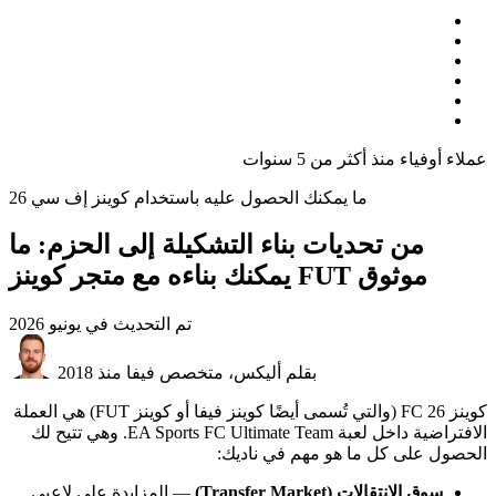
عملاء أوفياء منذ أكثر من 5 سنوات
ما يمكنك الحصول عليه باستخدام كوينز إف سي 26
من تحديات بناء التشكيلة إلى الحزم: ما
يمكنك بناءه مع متجر كوينز FUT موثوق
تم التحديث في
يونيو 2026
بقلم أليكس، متخصص فيفا منذ 2018
كوينز FC 26 (والتي تُسمى أيضًا كوينز فيفا أو كوينز FUT) هي العملة
الافتراضية داخل لعبة EA Sports FC Ultimate Team. وهي تتيح لك
الحصول على كل ما هو مهم في ناديك:
سوق الانتقالات (Transfer Market)
— المزايدة على لاعبي