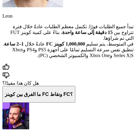
Leon
تبدأ جميع الطلبات فورًا. تكتمل معظم الطلبات عادةً خلال فترة
تتراوح بين
15 دقيقة إلى ساعة واحدة
، بناءً على كمية كوينز FUT
التي تم شراؤها.
في المتوسط، يتم تسليم
1,000,000 كوينز FC
عادةً خلال
1–2 ساعة
.
تنطبق نفس سرعة التسليم تمامًا على أجهزة PS5 وPS4 وXbox
Series X|S وXbox One والكمبيوتر الشخصي (PC).
هل كان هذا مفيدًا؟
ما الفرق بين كوينز FC ونقاط FC؟