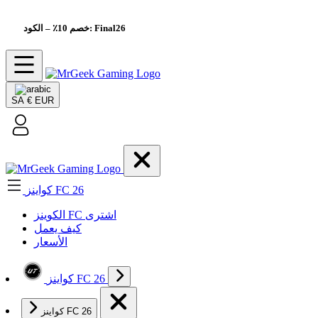
– الكود: Final26
خصم 10٪
SA
€ EUR
كواينز FC 26
الکوینز FC اشتری
كيف يعمل
الأسعار
كواينز FC 26
كواينز FC 26