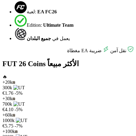
EA FC26
لعبة:
Edition:
Ultimate Team
يعمل في
جميع البلدان
نقل آمن
ضريبة EA مغطاة
FUT 26 Coins الأكثر مبيعاً
🔥
+20k
300k
€1.76
-5%
+30k
700k
€4.10
-5%
+60k
1000k
€5.75
-7%
+100k