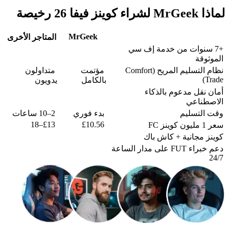
لماذا MrGeek لشراء كوينز فيفا 26 رخيصة
MrGeek
المتاجر الأخرى
+7 سنوات من خدمة إف سي
الموثوقة
نظام التسليم المريح (Comfort
مؤتمت
متداولون
Trade)
بالكامل
يدويون
أمان نقل مدعوم بالذكاء
الاصطناعي
وقت التسليم
بدء فوري
2–10 ساعات
£13–18
£10.56
سعر 1 مليون كوينز FC
كوينز مجانية + كاش باك
دعم خبراء FUT على مدار الساعة
24/7