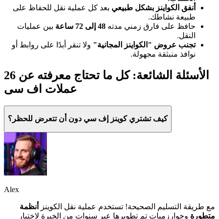
أنفق الكواينز بشكل طبيعي
بعد كل عملية نقل للحفاظ على
طبيعة نشاطك.
حافظ على فارق زمني مدته
48 إلى 72 ساعة
بين عمليات
النقل.
تجنب عروض "الكواينز المجانية"
ولا تنقر أبدًا على روابط أو
نوافذ منبثقة مجهولة.
26 الأسئلة الشائعة: كل ما تحتاج معرفته عن
عملات اف سی
كيف تشتري كوينز إف سي دون أن تتعرض للحظر؟
Alex
مع طريقة التسليم الصحيحة! تستخدم عملية نقل الكوينز
أنظمة
متطورة
وخوارزميات تم تطويرها عبر سنوات من الخبرة لاختيار