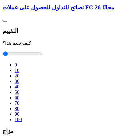
نصائح للتداول للحصول على عملات FC 26 مجانًا
التقييم
كيف تقيم هذا؟
0
10
20
30
40
50
60
70
80
90
100
مزاج