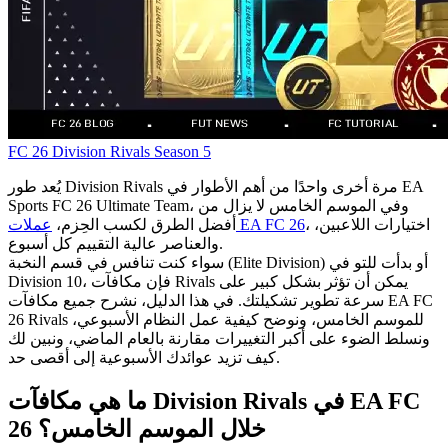
FC 26
Division Rivals
Season 5
يُعد طور Division Rivals مرة أخرى واحدًا من أهم الأطوار في EA
Sports FC 26 Ultimate Team، وفي الموسم الخامس لا يزال من
، اختيارات اللاعبين،
عملات EA FC 26
أفضل الطرق لكسب الحِزم،
والعناصر عالية التقييم كل أسبوع.
سواء كنت تنافس في قسم النخبة (Elite Division) أو بدأت للتو في
Division 10، فإن مكافآت Rivals يمكن أن تؤثر بشكل كبير على
سرعة تطوير تشكيلتك. في هذا الدليل، نشرح جميع مكافآت EA FC
26 Rivals للموسم الخامس، ونوضح كيفية عمل النظام الأسبوعي،
ونسلط الضوء على أكبر التغييرات مقارنة بالعام الماضي، ونبين لك
كيف تزيد عوائدك الأسبوعية إلى أقصى حد.
ما هي مكافآت Division Rivals في EA FC
26 خلال الموسم الخامس؟