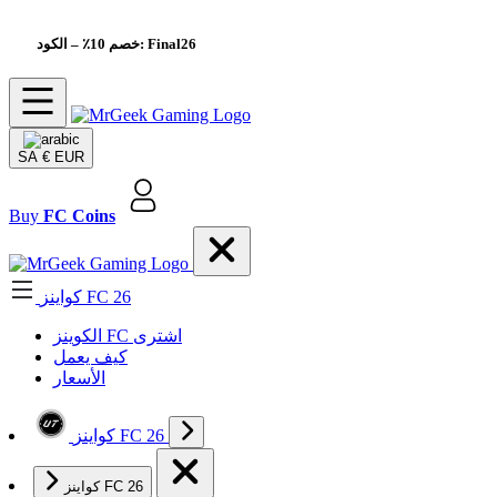
– الكود: Final26
خصم 10٪
SA
€ EUR
Buy
FC Coins
كواينز FC 26
الکوینز FC اشتری
كيف يعمل
الأسعار
كواينز FC 26
كواينز FC 26