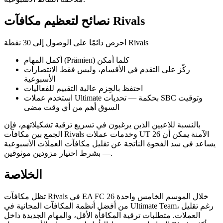
نصائح لتعظيم مكافآت Rivals
احرص دائمًا على الوصول إلى 30 نقطة Rivals
أكمل المهام (Prämien) كلما أمكن
ركّز على التقدم في الأقسام، وليس فقط الانتصارات
الأسبوعية
احتفظ بالحِزم عالية التقييم للفعاليات
استخدم عملات Ultimate بحكمة — تحديات SBC وتوقيت
السوق أهم من أي وقت مضى
بالنسبة للاعبين الذين يرغبون في تسريع ترقية تشكيلاتهم، فإن
الجمع بين مكافآت Rivals وخدمات عملات UT 26 الآمنة يمكن أن
يساعد في سد الفجوة الناتجة عن تقليل مكافآت العملات الأسبوعية
— بشرط اختيار مزودين موثوقين.
الخلاصة
تظل مكافآت Rivals في EA FC 26 خلال الموسم الخامس واحدة
من أفضل أنظمة المكافآت المجانية في Ultimate Team، رغم تقليل
العملات. متطلبات ترقية المكافأة الأقل، والمهام الجديدة داخل