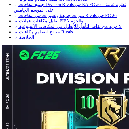
جميع مكافآت Division Rivals في EA FC 26 – نظرة عامة
على الموسم الخامس
ميزات جديدة وتغييرات في مكافآت Rivals في FC 26
تقليل مكافآت عملات FIFA والحِزم
لا مزيد من نقاط التأهل للأبطال في المكافآت الأسبوعية
نصائح لتعظيم مكافآت Rivals
الخلاصة