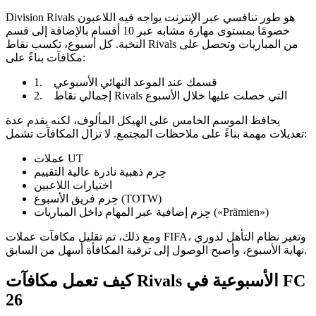
Division Rivals هو طور تنافسي عبر الإنترنت يواجه فيه اللاعبون
خصومًا بمستوى مهارة مشابه عبر 10 أقسام بالإضافة إلى قسم
النخبة. كل أسبوع، تكسب نقاط Rivals من المباريات وتحصل على
مكافآت بناءً على:
1. قسمك عند الموعد النهائي الأسبوعي
2. إجمالي نقاط Rivals التي حصلت عليها خلال الأسبوع
يحافظ الموسم الخامس على الهيكل المألوف، لكنه يقدم عدة
تعديلات مهمة بناءً على ملاحظات المجتمع. لا تزال المكافآت تشمل:
عملات UT
حِزم ذهبية نادرة عالية التقييم
اختيارات اللاعبين
حِزم فريق الأسبوع (TOTW)
حِزم إضافية عبر المهام داخل المباريات («Prämien»)
ومع ذلك، تم تقليل مكافآت عملات FIFA، وتغير نظام التأهل لدوري
نهاية الأسبوع، وأصبح الوصول إلى ترقية المكافأة أسهل من السابق.
كيف تعمل مكافآت Rivals الأسبوعية في FC
26