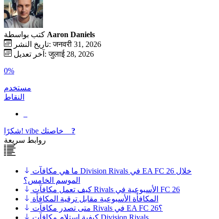
Aaron Daniels
كتب بواسطة
تاريخ النشر: जनवरी 31, 2026
آخر تعديل: जुलाई 28, 2026
0%
مستخدم
النقاط
?
خاصتك
vibe
شكرًا!
روابط سريعة
ما هي مكافآت Division Rivals في EA FC 26 خلال
الموسم الخامس؟
كيف تعمل مكافآت Rivals الأسبوعية في FC 26
المكافأة الأسبوعية مقابل ترقية المكافأة
متى تصدر مكافآت Rivals في EA FC 26؟
كيفية استلام مكافآت Division Rivals