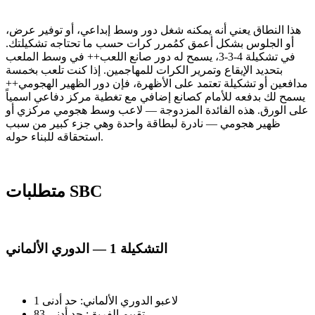
هذا النطاق يعني أنه يمكنه شغل دور وسط إبداعي، أو توفير عرض،
أو الجلوس بشكل أعمق كمُمرر كرات حسب ما تحتاجه تشكيلتك.
في تشكيلة 4-3-3، يسمح له دور صانع اللعب++ في وسط الملعب
بتحديد الإيقاع وتمرير الكرات للمهاجمين. إذا كنت تلعب بخمسة
مدافعين أو تشكيلة تعتمد على الأظهرة، فإن دور الظهير الهجومي++
يسمح لك بدفعه للأمام كصانع إضافي مع تغطية مركز دفاعي اسمياً
على الورق. هذه الفائدة المزدوجة — لاعب وسط هجومي مركزي أو
ظهير هجومي — نادرة لبطاقة واحدة وهي جزء كبير من سبب
استحقاقه للبناء حوله.
متطلبات SBC
التشكيلة 1 — الدوري الألماني
لاعبو الدوري الألماني: حد أدنى 1
تقييم الفريق: حد أدنى 83