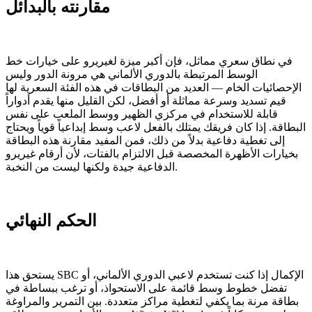
مقارنته بالبدائل
في نطاق سعري مماثل، فإن أكبر ميزة لغيريرو على خيارات خط
الوسط المرتبطة بالدوري الألماني هي مرونة الدور وليس
الإحصائيات الخام — العديد من البطاقات في هذه الفئة السعرية لها
قيم تسديد وسرعة مماثلة أو أفضل، لكن القليل منها يقدم أدواراً
قابلة للاستخدام في مركزي الظهير ووسط الملعب على نفس
البطاقة. إذا كان فريقك يمتلك بالفعل لاعب وسط إبداعياً قوياً ويحتاج
إلى تغطية دفاعية بدلاً من ذلك، فمن المفيد مقارنة هذه البطاقة
بخيارات الأظهرة المخصصة قبل الالتزام بالفتات، لأن أرقام غيريرو
الدفاعية جيدة ولكنها ليست من النخبة.
الحكم النهائي
يستحق هذا SBC الإكمال إذا كنت تستخدم لاعبي الدوري الألماني، أو
تفضل خطوط وسط قائمة على الاستحواذ، أو ترغب ببساطة في
بطاقة مرنة بما يكفي لتغطية مراكز متعددة. بين التمرير والمراوغة