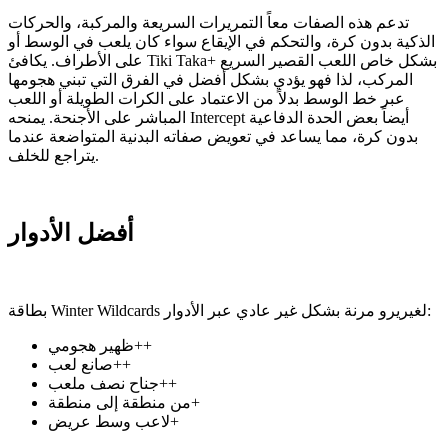
تدعم هذه الصفات معاً التمريرات السريعة والمركبة، والحركات
الذكية بدون كرة، والتحكم في الإيقاع سواء كان يلعب في الوسط أو
على الأطراف. يكافئ Tiki Taka+ بشكل خاص اللعب القصير السريع
المركب، لذا فهو يؤدي بشكل أفضل في الفرق التي تبني هجومها
عبر خط الوسط بدلاً من الاعتماد على الكرات الطويلة أو اللعب
المباشر على الأجنحة. يمنحه Intercept أيضاً بعض الحدة الدفاعية
بدون كرة، مما يساعد في تعويض صفاته البدنية المتواضعة عندما
يتراجع للخلف.
أفضل الأدوار
بطاقة Winter Wildcards لغيريرو مرنة بشكل غير عادي عبر الأدوار:
ظهير هجومي++
صانع لعب++
جناح نصف ملعب++
من منطقة إلى منطقة+
لاعب وسط عريض+