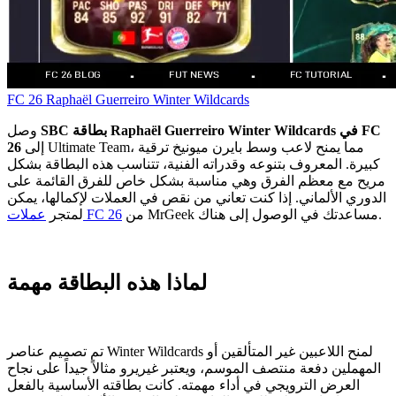
FC 26
Raphaël Guerreiro
Winter Wildcards
SBC بطاقة Raphaël Guerreiro Winter Wildcards في FC
وصل
إلى Ultimate Team، مما يمنح لاعب وسط بايرن ميونيخ ترقية
26
كبيرة. المعروف بتنوعه وقدراته الفنية، تتناسب هذه البطاقة بشكل
مريح مع معظم الفرق وهي مناسبة بشكل خاص للفرق القائمة على
الدوري الألماني. إذا كنت تعاني من نقص في العملات لإكمالها، يمكن
من MrGeek مساعدتك في الوصول إلى هناك.
عملات FC 26
لمتجر
لماذا هذه البطاقة مهمة
تم تصميم عناصر Winter Wildcards لمنح اللاعبين غير المتألقين أو
المهملين دفعة منتصف الموسم، ويعتبر غيريرو مثالاً جيداً على نجاح
العرض الترويجي في أداء مهمته. كانت بطاقته الأساسية بالفعل