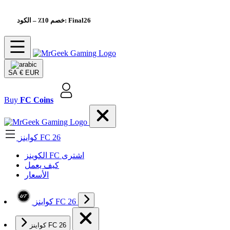
– الكود: Final26
خصم 10٪
SA
€ EUR
Buy
FC Coins
كواينز FC 26
الکوینز FC اشتری
كيف يعمل
الأسعار
كواينز FC 26
كواينز FC 26