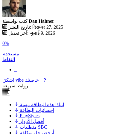
Dan Hahner
كتب بواسطة
تاريخ النشر: दिसम्बर 27, 2025
آخر تعديل: जुलाई 9, 2026
0%
مستخدم
النقاط
?
خاصتك
vibe
شكرًا!
روابط سريعة
لماذا هذه البطاقة مهمة
إحصائيات البطاقة
PlayStyles
أفضل الأدوار
متطلبات SBC
أرخص حل وتكلفة