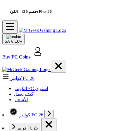
– الكود: Final26
خصم 10٪
SA
€ EUR
Buy
FC Coins
كواينز FC 26
الکوینز FC اشتری
كيف يعمل
الأسعار
كواينز FC 26
كواينز FC 26