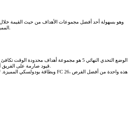
مجانية، عملات، مستهلكات EVO، أو بطاقة لوكاس بودولسكي 86 OVR Moments المميزة، فإن هذا الوضع هو طريقة بسيطة وفعالة لتعزيز ناديك.
الوضع التحدي النهائي 5 هو مجموعة أهداف محدو
قيود صارمة على الفريق أو شروط صعبة للفوز. كل ما عليك فعله هو الدخول إلى الوضع الصحيح، ولعب مبارياتك، والتقدم بشكل طبيعي طالما أنك تسجل في معظمها.