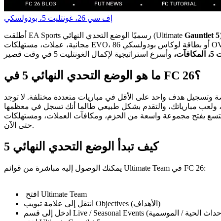
إف سي 26، غونتليت 5، بودولسكي
Gauntlet 5
أطلقت EA Sports رسميًا الوضع التحدي النهائي (Ultimate
آت،
ما هو الوضع التحدي النهائي 5 في FC 26؟
يت الخاصة وتسجيل هدف واحد على الأقل في مباريات متعددة مختلفة. لا توجد
من الحزم، ومكافآت العملات، ومستهلكات EVO، وبطاقة بودولسكي المميزة. لأي شخص يحاول بناء ناديه مبكرًا في دورة FC 26، هذه واحدة من أفضل الفرص
حتى الآن.
كيف تبدأ الوضع التحدي النهائي 5
يمكنك الوصول إليه مباشرة من قوائم Ultimate Team في FC 26:
افتح Ultimate Team
انتقل إلى علامة تبويب Objectives (الأهداف)