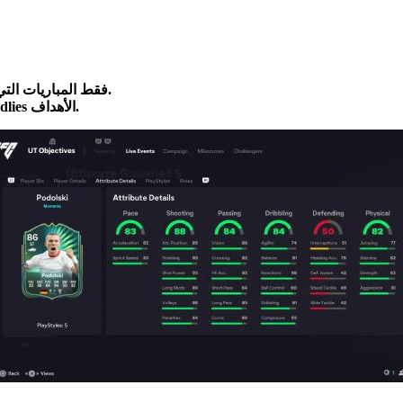
فقط المباريات التي تُلعب في قائمة تشغيل الغونتليت 5 الصحيحة هي التي تحتسب.
لن تقدم المباريات في Division Rivals أو Champions أو Friendlies الأهداف.