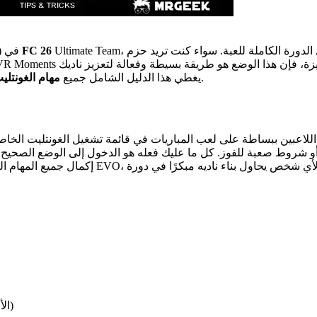
Ultimate Team، وهو بسهولة أحد أفضل مجموعات الأهداف من حيث القيمة خلال الدورة الكاملة للعبة. سواء كنت تريد حزم
FC 26
) في
وأسرع استراتيجية لإكمال الغونتليت 5 في وقت قصير.
يغطي هذا الدليل الشامل جميع
مهام الغونتليت 5، المكاف
دة الوقت تكافئ اللاعبين ببساطة على لعب المباريات في قائمة تشغيل الغونتل
إكمال جميع المهام التسع يفتح مجموعة واسعة 
ادخل إلى قسم Live / Seasonal Events (الأحداث الحية / الموسمية)