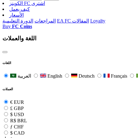
الکوینز FC اشتری
كيف يعمل
الأسعار
Loyalty
EA FC المقالات
المراجعات
الدورة التعليمية
Buy
FC Coins
اللغة والعملات
اللغات
Français
Deutsch
English
العربية
العملات
€
EUR
£
GBP
$
USD
R$
BRL
ƒ
CHF
$
CAD