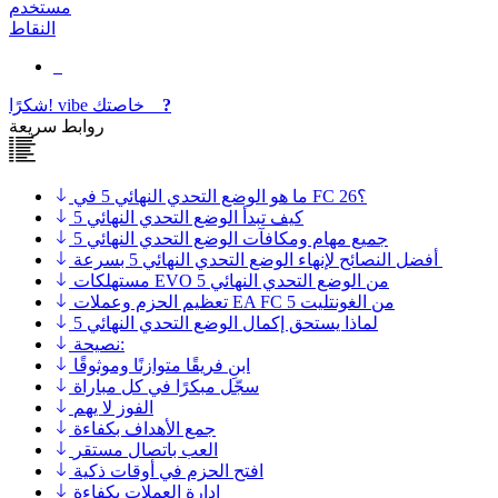
مستخدم
النقاط
?
خاصتك
vibe
شكرًا!
روابط سريعة
ما هو الوضع التحدي النهائي 5 في FC 26؟
كيف تبدأ الوضع التحدي النهائي 5
جميع مهام ومكافآت الوضع التحدي النهائي 5
أفضل النصائح لإنهاء الوضع التحدي النهائي 5 بسرعة
مستهلكات EVO من الوضع التحدي النهائي 5
تعظيم الحزم وعملات EA FC من الغونتليت 5
لماذا يستحق إكمال الوضع التحدي النهائي 5
نصيحة:
ابنِ فريقًا متوازنًا وموثوقًا
سجّل مبكرًا في كل مباراة
الفوز لا يهم
جمع الأهداف بكفاءة
العب باتصال مستقر
افتح الحزم في أوقات ذكية
إدارة العملات بكفاءة