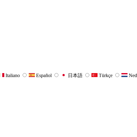
Italiano
Español
日本語
Türkçe
Ned