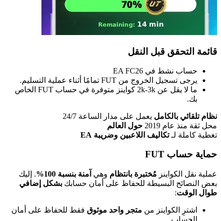
قائمة التحقق قبل النقل
حساب نشط في EA FC26
يرجى تسجيل الخروج من FUT تمامًا أثناء عملية التسليم.
ما لا يقل عن 2k-3k كواينز متوفرة في حساب FUT الخاص
بك.
نظام تلقائي بالكامل
يعمل على مدار الساعة 24/7
محل ثقة منذ عام 2019
حول العالم
تغطية كاملة لـ
تكاليف اللاعبين وضريبة EA
حماية حساب FUT
عملية نقل الكواينز
مُختبرة بانتظام
وهي
آمنة بنسبة 100%
. إليك
بعض النصائح البسيطة للحفاظ على أمان حسابك
بشكل إضافي
طوال الوقت
:
اشترِ الكواينز من
متجر واحد موثوق
فقط للحفاظ على أمان
الحساب.