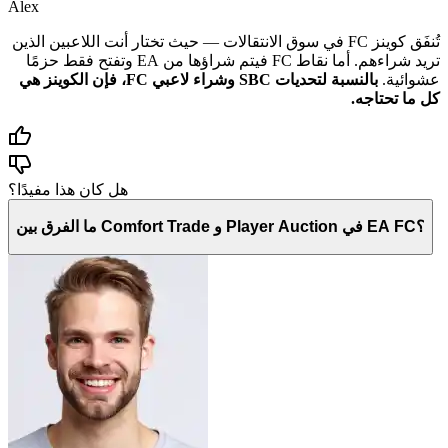
Alex
تُنفَق كوينز FC في سوق الانتقالات — حيث تختار أنت اللاعبين الذين
تريد شراءهم. أما نقاط FC فيتم شراؤها من EA وتفتح فقط حزمًا
عشوائية.
بالنسبة لتحديات SBC وشراء لاعبي FC، فإن الكوينز هي
كل ما تحتاجه.
هل كان هذا مفيدًا؟
ما الفرق بين Comfort Trade و Player Auction في EA FC؟