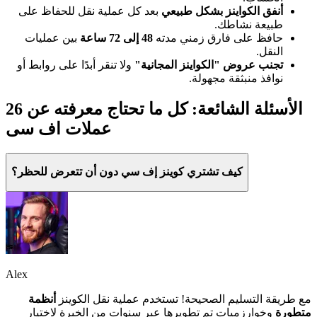
أنفق الكواينز بشكل طبيعي
بعد كل عملية نقل للحفاظ على
طبيعة نشاطك.
حافظ على فارق زمني مدته
48 إلى 72 ساعة
بين عمليات
النقل.
تجنب عروض "الكواينز المجانية"
ولا تنقر أبدًا على روابط أو
نوافذ منبثقة مجهولة.
26 الأسئلة الشائعة: كل ما تحتاج معرفته عن
عملات اف سی
كيف تشتري كوينز إف سي دون أن تتعرض للحظر؟
Alex
مع طريقة التسليم الصحيحة! تستخدم عملية نقل الكوينز
أنظمة
متطورة
وخوارزميات تم تطويرها عبر سنوات من الخبرة لاختيار