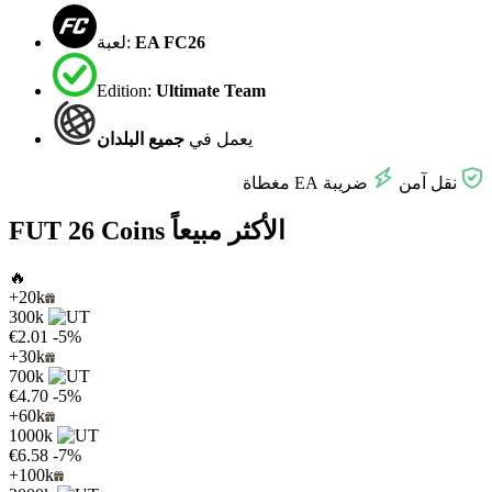
EA FC26
لعبة:
Edition:
Ultimate Team
يعمل في
جميع البلدان
نقل آمن
ضريبة EA مغطاة
FUT 26 Coins الأكثر مبيعاً
🔥
+20k
300k
€2.01
-5%
+30k
700k
€4.70
-5%
+60k
1000k
€6.58
-7%
+100k