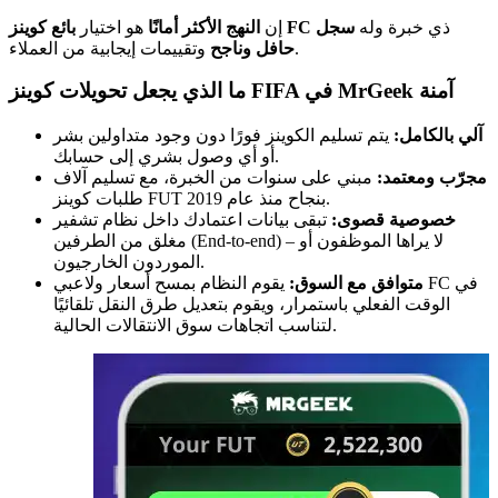
ذي خبرة وله
سجل
بائع كوينز FC
إن
النهج الأكثر أمانًا
هو اختيار
وتقييمات إيجابية من العملاء.
حافل وناجح
ما الذي يجعل تحويلات كوينز FIFA في MrGeek آمنة
آلي بالكامل:
يتم تسليم الكوينز فورًا دون وجود متداولين بشر
أو أي وصول بشري إلى حسابك.
مجرّب ومعتمد:
مبني على سنوات من الخبرة، مع تسليم آلاف
طلبات كوينز FUT بنجاح منذ عام 2019.
خصوصية قصوى:
تبقى بيانات اعتمادك داخل نظام تشفير
مغلق من الطرفين (End-to-end) – لا يراها الموظفون أو
الموردون الخارجيون.
متوافق مع السوق:
يقوم النظام بمسح أسعار ولاعبي FC في
الوقت الفعلي باستمرار، ويقوم بتعديل طرق النقل تلقائيًا
لتناسب اتجاهات سوق الانتقالات الحالية.