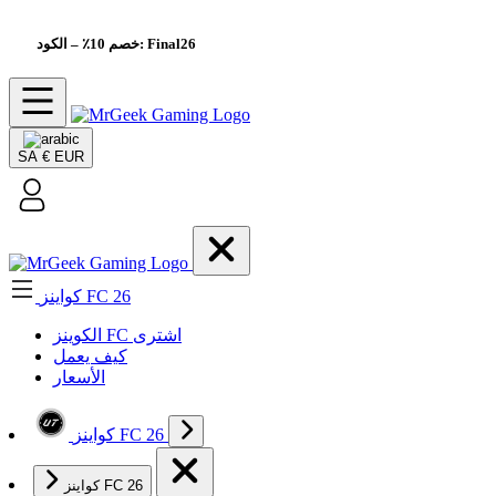
– الكود: Final26
خصم 10٪
SA
€ EUR
كواينز FC 26
الکوینز FC اشتری
كيف يعمل
الأسعار
كواينز FC 26
كواينز FC 26