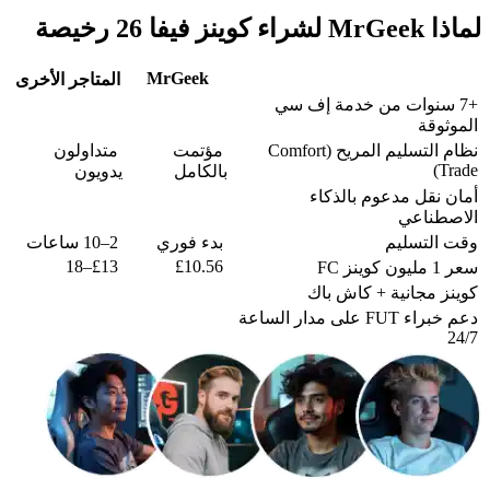
لماذا MrGeek لشراء كوينز فيفا 26 رخيصة
MrGeek
المتاجر الأخرى
+7 سنوات من خدمة إف سي
الموثوقة
نظام التسليم المريح (Comfort
مؤتمت
متداولون
Trade)
بالكامل
يدويون
أمان نقل مدعوم بالذكاء
الاصطناعي
وقت التسليم
بدء فوري
2–10 ساعات
£13–18
£10.56
سعر 1 مليون كوينز FC
كوينز مجانية + كاش باك
دعم خبراء FUT على مدار الساعة
24/7