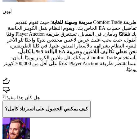
ليون
طريقة Comfort Trade
سريعة وسهلة للغاية
؛ حيث تقوم بتقديم
تفاصيل حساب EA الخاص بك، ويقوم النظام بنقل الكوينز الخاصة
بك
تلقائيًا
وبأمان. في المقابل، تستغرق طريقة Player Auction وقتًا
أطول، حيث يجب عليك عرض لاعبين محددين يدويًا واحدًا تلو الآخر
ليقوم النظام بشرائهم بالأسعار المتفق عليها. في كلتا الطريقتين،
نحن نغطي تكاليف اللاعبين وضريبة EA البالغة 5% بالكامل.
باستخدام Comfort Trade، يمكنك نقل ملايين الكوينز يوميًا بأمان،
بينما تقتصر طريقة Player Auction عادةً على أقل من 700,000 كوينز
يوميًا.
هل كان هذا مفيدًا؟
كيف يمكنني الحصول على استرداد كامل؟