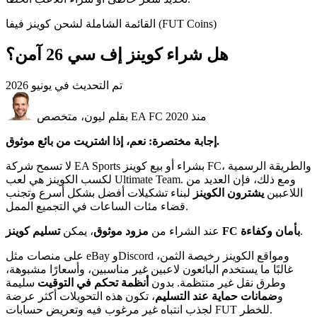
القائمة الشاملة لشحن كوينز فيفا (FUT Coins)
هل شراء كوينز إف سي 26 آمن؟
تم التحديث في
يونيو 2026
بقلم ليون، متخصص EA FC منذ 2020
إجابة مختصرة: نعم، إذا اشتريت من بائع موثوق.
لا تسمح شركة EA Sports بشراء أو بيع كوينز FC، والطريقة الرسمية
لكسب الكوينز هي لعب Ultimate Team. ومع ذلك، فإن العديد من
اللاعبين
يشترون الكوينز
لبناء تشكيلات أفضل بشكل أسرع وتجنب
قضاء مئات الساعات في التجميع الممل.
.
تسليم كوينز FC بأمان وكفاءة
عند الشراء من
مزود موثوق
، يمكن
على منصات مثل eBay وDiscord ومواقع الكوينز رخيصة الثمن،
غالبًا ما يستخدم البائعون لاعبين غير مناسبين، وأسعارًا مشبوهة،
وطرق نقل غير منتظمة. بدون
أنظمة تحكم في التوقيت
سليمة
و
ضمانات حماية عند التسليم
، تكون هذه التحويلات أكثر عرضة
لجذب انتباه غير مرغوب فيه وتعريض حسابات FUT للخطر.