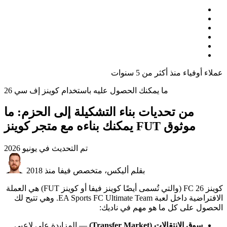
عملاء أوفياء منذ أكثر من 5 سنوات
ما يمكنك الحصول عليه باستخدام كوينز إف سي 26
من تحديات بناء التشكيلة إلى الحزم: ما
يمكنك بناءه مع متجر كوينز FUT موثوق
تم التحديث في
يونيو 2026
بقلم أليكس، متخصص فيفا منذ 2018
كوينز FC 26 (والتي تُسمى أيضًا كوينز فيفا أو كوينز FUT) هي العملة
الافتراضية داخل لعبة EA Sports FC Ultimate Team. وهي تتيح لك
الحصول على كل ما هو مهم في ناديك:
سوق الانتقالات (Transfer Market)
— المزايدة على لاعبي