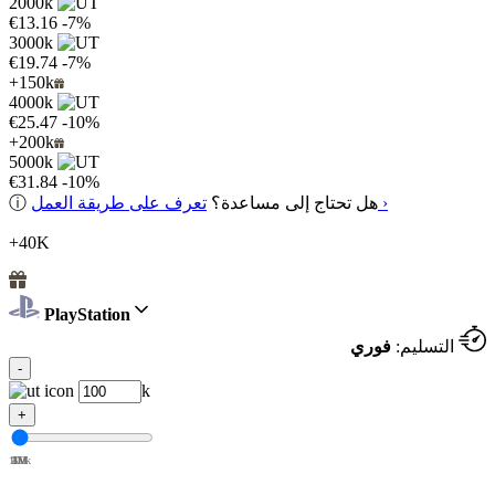
2000k
€13.16
-7%
3000k
€19.74
-7%
+150k
4000k
€25.47
-10%
+200k
5000k
€31.84
-10%
تعرف على طريقة العمل ›
هل تحتاج إلى مساعدة؟
ⓘ
+40K
PlayStation
التسليم:
فوري
-
k
+
100k
1M
2M
3M
4M
5M