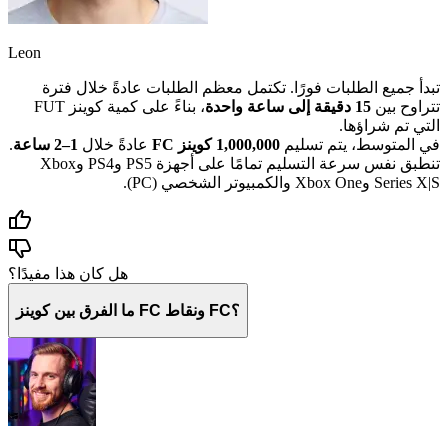
Leon
تبدأ جميع الطلبات فورًا. تكتمل معظم الطلبات عادةً خلال فترة
تتراوح بين
15 دقيقة إلى ساعة واحدة
، بناءً على كمية كوينز FUT
التي تم شراؤها.
في المتوسط، يتم تسليم
1,000,000 كوينز FC
عادةً خلال
1–2 ساعة
.
تنطبق نفس سرعة التسليم تمامًا على أجهزة PS5 وPS4 وXbox
Series X|S وXbox One والكمبيوتر الشخصي (PC).
هل كان هذا مفيدًا؟
ما الفرق بين كوينز FC ونقاط FC؟