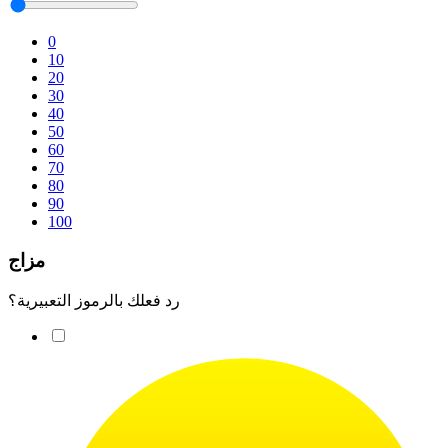
0
10
20
30
40
50
60
70
80
90
100
مزاج
رد فعلك بالرموز التعبيرية؟