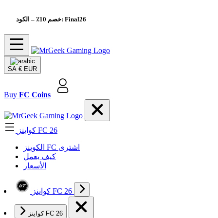
– الكود: Final26
خصم 10٪
SA
€ EUR
Buy
FC Coins
كواينز FC 26
الکوینز FC اشتری
كيف يعمل
الأسعار
كواينز FC 26
كواينز FC 26