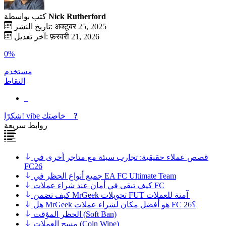
Nick Rutherford
كتب بواسطة
تاريخ النشر: अक्टूबर 25, 2025
آخر تعديل: फ़रवरी 21, 2026
0%
مستخدم
النقاط
?
خاصتك
vibe
شكرًا!
روابط سريعة
قصص عملاء حقيقية: تجارب سيئة مع متاجر أخرى في
FC26
جميع أنواع الحظر في EA FC Ultimate Team
كيف تبقى في أمان عند شراء عملات FC
كيف تضمن MrGeek تحويلات FUT آمنة للعملات
هل MrGeek هو أفضل مكان لشراء عملات FC 26؟
الحظر المؤقت (Soft Ban)
مسح العملات (Coin Wipe)