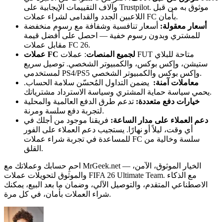
وآلاف التقييمات الإيجابية على Trustpilot. موثوق به من قبل
اللاعبين الجدد والقدامى لشراء عملات FC بأمان.
أسعار معقولة:
أسعار تنافسية وشفافة مع رسوم منخفضة
للمشتري وبدون رسوم خفية — احصل على أفضل قيمة
مقابل عملات FC 26.
عملات FC لجميع المنصات
: عملات FUT متاحة للبلاي
ستيشن، وإكس بوكس، والكمبيوتر الشخصي. توصيل سريع
لمستخدمي PS4/PS5 وإكس بوكس والكمبيوتر الشخصي.
معاملات آمنة:
يضمن التداول المُحسّن سلامة الحساب.
يحمي سياسة حماية المشتري وسياسة الاسترداد مشترياتك.
خيارات دفع متعددة:
تدعم طرق الدفع العالمية والمحلية
لتجربة دفع سلسة ومرنة.
دعم العملاء على مدار الساعة:
فريقنا موجود من أجلك في
أي وقت، ليلاً أو نهارًا. يستجيب دعم العملاء على الفور
للمساعدة في تجربة شراء عملات FC سلسة وخالية من
القلق.
احمِ حسابك وعملاتك مع MrGeek.net — الخيار الموثوق، الآمن،
والموثوق لتحويلات عملات FIFA 26 Ultimate Team. مع الذكاء
الاصطناعي المتقدم، والتوصيل الآلي، وضمان ما بعد البيع، يمكنك
شراء العملات بأمان، في كل مرة.