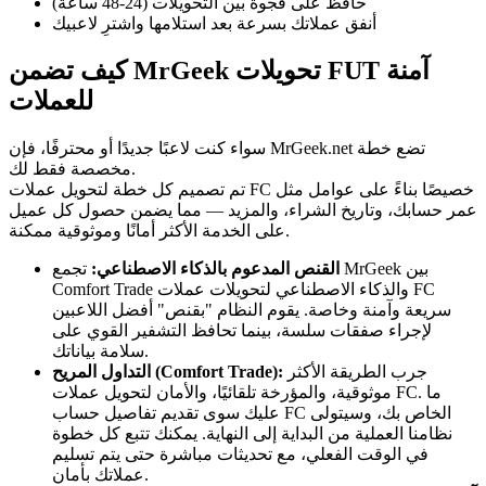
حافظ على فجوة بين التحويلات (24-48 ساعة)
أنفق عملاتك بسرعة بعد استلامها واشترِ لاعبيك
كيف تضمن MrGeek تحويلات FUT آمنة
للعملات
سواء كنت لاعبًا جديدًا أو محترفًا، فإن MrGeek.net تضع خطة
مخصصة فقط لك.
تم تصميم كل خطة لتحويل عملات FC خصيصًا بناءً على عوامل مثل
عمر حسابك، وتاريخ الشراء، والمزيد — مما يضمن حصول كل عميل
على الخدمة الأكثر أمانًا وموثوقية ممكنة.
القنص المدعوم بالذكاء الاصطناعي:
تجمع MrGeek بين
Comfort Trade والذكاء الاصطناعي لتحويلات عملات FC
سريعة وآمنة وخاصة. يقوم النظام "بقنص" أفضل اللاعبين
لإجراء صفقات سلسة، بينما تحافظ التشفير القوي على
سلامة بياناتك.
جرب الطريقة الأكثر
التداول المريح (Comfort Trade):
موثوقية، والمؤرخة تلقائيًا، والأمان لتحويل عملات FC. ما
عليك سوى تقديم تفاصيل حساب FC الخاص بك، وسيتولى
نظامنا العملية من البداية إلى النهاية. يمكنك تتبع كل خطوة
في الوقت الفعلي، مع تحديثات مباشرة حتى يتم تسليم
عملاتك بأمان.