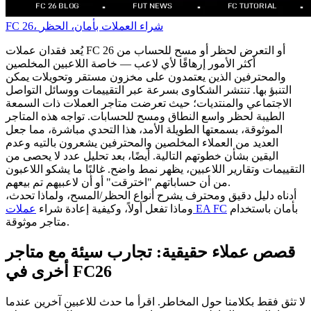
FC 26، شراء العملات بأمان، الحظر
يُعد فقدان عملات FC 26 أو التعرض لحظر أو مسح للحساب من
أكثر الأمور إرهاقًا لأي لاعب — خاصة اللاعبين المخلصين
والمحترفين الذين يعتمدون على مخزون مستقر وتحويلات يمكن
التنبؤ بها. تنتشر الشكاوى بسرعة عبر التقييمات ووسائل التواصل
الاجتماعي والمنتديات؛ حيث تعرضت متاجر العملات ذات السمعة
الطيبة لحظر واسع النطاق ومسح للحسابات. تواجه هذه المتاجر
الموثوقة، بسمعتها الطويلة الأمد، هذا التحدي مباشرة، مما جعل
العديد من العملاء المخلصين والمحترفين يشعرون بالتيه وعدم
اليقين بشأن خطوتهم التالية. أيضًا، بعد تحليل عدد لا يحصى من
التقييمات وتقارير اللاعبين، يظهر نمط واضح. غالبًا ما يشكو اللاعبون
من أن حساباتهم "اخترقت" أو أن لاعبيهم تم بيعهم.
أدناه دليل دقيق ومحترف يشرح أنواع الحظر/المسح، ولماذا تحدث،
بأمان باستخدام
عملات EA FC
وماذا تفعل أولاً، وكيفية إعادة شراء
متاجر موثوقة.
قصص عملاء حقيقية: تجارب سيئة مع متاجر
أخرى في FC26
لا تثق فقط بكلامنا حول المخاطر. اقرأ ما حدث للاعبين آخرين عندما