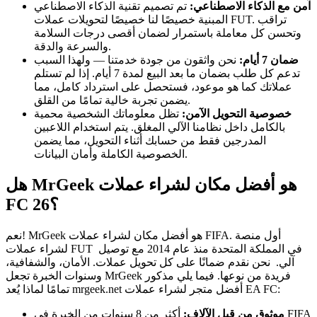
آمن مع الذكاء الاصطناعي:
تم تصميم تقنية الذكاء الاصطناعي
المبنية خصيصًا لنا خصيصًا لتحويلات عملات FUT. تراقب
وتحسن كل معاملة باستمرار لضمان أقصى درجات السلامة
والسرعة والدقة.
ضمان 7 أيام:
نحن واثقون من جودة خدمتنا — ولهذا السبب
تدعم كل طلب بضمان ما بعد البيع لمدة 7 أيام. إذا لم تستلم
عملاتك كما هو موعود، فستحصل على استرداد كامل، مما
يضمن تجربة خالية تمامًا من القلق.
خصوصية التحويل الآمن:
تظل معلوماتك الشخصية محمية
بالكامل داخل نظامنا الآلي المغلق. يتم استخدام اللاعبين
المدرجين فقط من حسابك أثناء التحويل، مما يضمن
الخصوصية الكاملة وأمان البيانات.
هل MrGeek هو أفضل مكان لشراء عملات
FC 26؟
نعم! MrGeek هو أفضل مكان لشراء عملات FIFA. أول منصة
لشراء عملات FUT في المملكة المتحدة منذ عام 2014 مع توصيل
آلي. نحن نقدم ضمانًا على كل تحويل عملات. الأمان، والشفافية،
وسنوات الخبرة تجعل MrGeek فريدة من نوعها. فيما يلي مذكور
تمامًا لماذا يُعد mrgeek.net أفضل متجر لشراء عملات EA FC:
موثوق من قبل الآلاف:
أكثر من 8 سنوات من الخبرة في FIFA