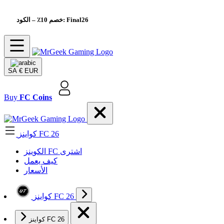
– الكود: Final26
خصم 10٪
SA
€ EUR
Buy
FC Coins
كواينز FC 26
الکوینز FC اشتری
كيف يعمل
الأسعار
كواينز FC 26
كواينز FC 26