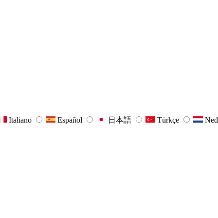
Italiano
Español
日本語
Türkçe
Ned