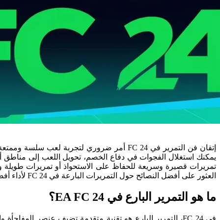
إتقان فن التمرير في FC 24 أمر ضروري لتجربة
يمكنك استغلال الفجوات في دفاع الخصم، تحويل اللعب إلى مناطق أقل ا
تمريرات قصيرة وسريعة للحفاظ على الاستحواذ أو تمريرات طويلة واس
العثور على أفضل النصائح حول التمريرات البارعة في FC 24 لأداء أفضل في اللعبة. قبل ذلك، إذا كنت بحاجة إلى عملات فريق FIFA 25 Ultimate، تحقق من
ما هو التمرير البارع في EA FC 24؟
في FC 24، التمرير البارع هو تقنية متقدمة تضيف عنصر المفا