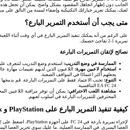
الجانب دون إظهار اتجاهك المقصود بشكل واضح. يمكن أن تجعل هذه ال
لعبك، يمكنك تعزيز خياراتك التكتيكية وإضفاء لمسة من التألق على مبا
متى يجب أن أستخدم التمرير البارع؟
على الرغم من أنه يمكنك تنفيذ التمرير البارع في أي وقت أثناء اللعبة
تمريرة 1-2 تفاجئ خصمك.
نصائح لإتقان التمريرات البارعة
الممارسة في وضع التدريب:
استخدم وضع التدريب لتتعرف على ميكانيكيات التمرير البارع في FC 24
استخدام لاعبين مهرة:
اللاعبون الذين لديهم تقييمات مهارة عالي
يجعلهم أكثر اعتمادًا في المواقف الصعبة.
التنوع:
تجنب الاعتماد فقط على التمريرات البارعة. قم بدمجها
EA FC 24 التنافسية.
مشاهدة اللعب الاحترافي:
يمكن أن توفر مراقبة اللاعبين المح
المحترفين للتمريرات البارعة في أسلوب لعبهم.
كيفية تنفيذ التمرير البارع على PlayStation و Xbox في FC 24
العصا اليسرى. في الممارسة العملية، ما عليك سوى تحرير العصا اليسر