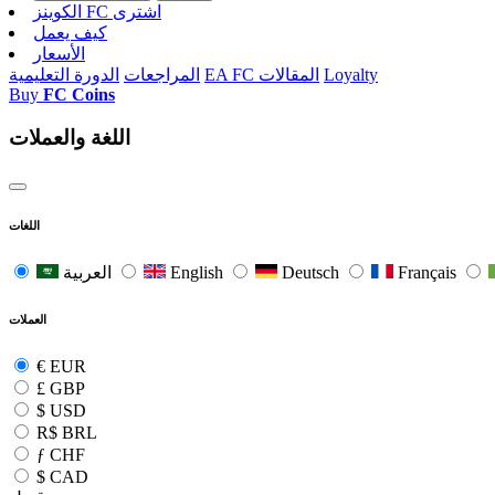
الکوینز FC اشتری
كيف يعمل
الأسعار
Loyalty
EA FC المقالات
المراجعات
الدورة التعليمية
Buy
FC Coins
اللغة والعملات
اللغات
Français
Deutsch
English
العربية
العملات
€
EUR
£
GBP
$
USD
R$
BRL
ƒ
CHF
$
CAD