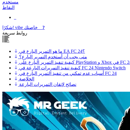
مستخدم
النقاط
?
خاصتك
vibe
شكرًا!
روابط سريعة
ما هو التمرير البارع في EA FC 24؟
متى يجب أن أستخدم التمرير البارع؟
فيذ التمرير البارع على PlayStation و Xbox في FC 24
كيفية تنفيذ التمريرات البارعة في FC 24 Nintendo Switch
أسباب عدم تمكني من تنفيذ التمرير البارع في FC 24
الخلاصة
نصائح لإتقان التمريرات البارعة