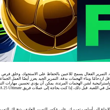
 لعب سلسة وممتعة. التمرير الفعال يسمح للاعبين بالحفاظ على الاستحواذ، وخ
زدحامًا وبناء الهجمات بدقة. التمرير الجيد يعزز أيضًا العمل الجما
تراتيجية لشن الهجمات المرتدة، يمكن أن يؤدي تحسين مهارات التمرير
جأة والإبداع إلى أسلوب تمريرك. على عكس التمرير العادي، يتيح لك التمر