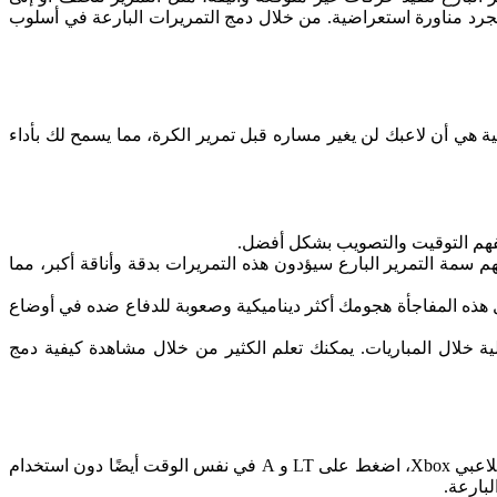
مجرد مناورة استعراضية. من خلال دمج التمريرات البارعة في أسلوب
يسية هي أن لاعبك لن يغير مساره قبل تمرير الكرة، مما يسمح لك بأداء
يهم سمة التمرير البارع سيؤدون هذه التمريرات بدقة وأناقة أكبر، مما
هذه المفاجأة هجومك أكثر ديناميكية وصعوبة للدفاع ضده في أوضاع
ة خلال المباريات. يمكنك تعلم الكثير من خلال مشاهدة كيفية دمج
لإجراء تمريرة بارعة في FC 24 على أجهزة PlayStation، اضغط على L2 و X في نفس الوقت دون استخدام العصا اليسرى للتحرك. بالنسبة للاعبي Xbox، اضغط على LT و A في نفس الوقت أيضًا دون استخدام
بارعة.