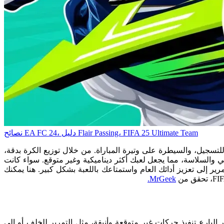
نصائح EA FC 24، دليل Flair Passing، FIFA 25 Ultimate Team
لق فرص للتسجيل، والسيطرة على وتيرة المباراة. من خلال توزيع الكرة بدقة،
عي والسلاسة، مما يجعل لعبك أكثر ديناميكية وغير متوقع. سواء كانت
 إلى تعزيز أدائك العام واستمتاعك باللعبة بشكل كبير. هنا يمكنك
MrGeek.
ير البارع تنفيذ حركات غير متوقعة وأنيقة، مثل التمرير للخلف أو إلى