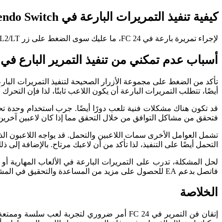
كيفية تنفيذ التمريرات البارعة في FC 24 Nintendo Switch
لإجراء تمريرة بارعة في FC 24، ما عليك سوى الضغط على زر L2/LT ثم الضغط على زر التمرير. الطريقة متسقة عبر جميع المنصات، رغم أن تركيبات الأزرار قد تكون مسماة بشكل مختلف قليلاً.
أسباب عدم تمكني من تنفيذ التمرير البارع في FC 24
أيضًا، تتطلب التمريرات البارعة أن يكون اللاعب ثابتًا، لذا فإن التحرك أ
فتحقق من مشاكل التوافق من خلال التحقق مما إذا كان لاعبين آخر
تشمل العوامل الأخرى سمات اللاعبين والتحمل. قد يواجه اللاعبون الذ
التحمل أيضًا على التنفيذ، لذا تأكد من أن لاعبك مرتاح. بالإضافة إل
لحل المشكلة، تدرب على التمريرات البارعة في الألعاب المهارية أو 
فاتصل بدعم EA للحصول على مزيد من المساعدة والتحقيق في المشكلات الفنية المحتملة.
الخلاصة
إتقان فن التمرير في FC 24 أمر ضروري لتجربة