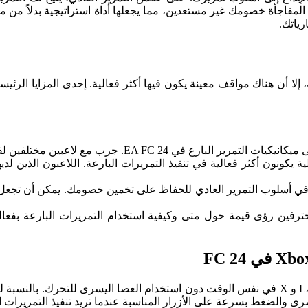
مفاجأة خصومك غير مستعدين، مما يجعلها أداة استراتيجية بدلاً من 
رياتك.
، إلا أن هناك مواقف معينة يكون فيها أكثر فعالية. إحدى المزايا الرئ
EA . جرب مع لاعبين مختلفين لفهم التوقيت والتصويب بشكل أفضل.
ة يكونون أكثر فعالية في تنفيذ التمريرات البارعة. اللاعبون الذين لد
 في أسلوب التمرير العادي للحفاظ على تخمين خصومك. يمكن أن تجعل 
ترفين رؤى قيمة حول متى وكيفية استخدام التمريرات البارعة بفعالي
ى والضغط بسرعة على الأزرار المناسبة عندما تريد تنفيذ التمريرات ال