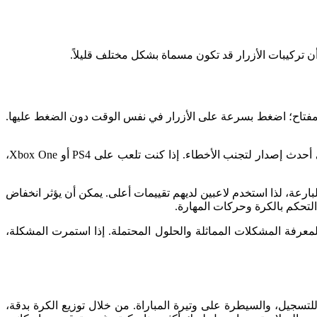
لصحيحة لتنفيذ التمريرات البارعة: L2 + X/دائرة على PlayStation أو LT + A على Xbox. التوقيت هو المفتاح؛ اضغط بسرعة على الأزرار في نفس الوقت دون الضغط عليها.
قد تكون هناك مشكلات فنية تلعب دورًا أيضًا. جرب استخدام وحدة تحكم مختلفة لاستبعاد الأعطال في الأجهزة، وتأكد من تحديث لعبتك إلى أحدث إصدار لتجنب الأخطاء. إذا كنت تلعب على PS4 أو Xbox One،
ارعة، لذا استخدم لاعبين لديهم تقييمات أعلى. يمكن أن يؤثر انخفاض
التحكم بالكرة وحركات المهارة.
لمعرفة المشكلات المماثلة والحلول المحتملة. إذا استمرت المشكلة،
لق فرص للتسجيل، والسيطرة على وتيرة المباراة. من خلال توزيع الكرة بدقة،