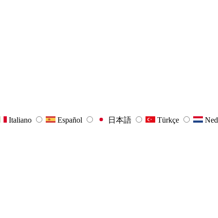
Italiano
Español
日本語
Türkçe
Ned