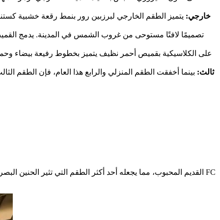
Brisbane Roar – خارجي:
يتميز الطقم الخارجي لبرزبين رور بنمط رقعة خشبية كستنا
Borussia Dortmund – ثالث:
بينما أخفقت الطقم المنزلي والرابع هذا العام، فإن الطقم الث