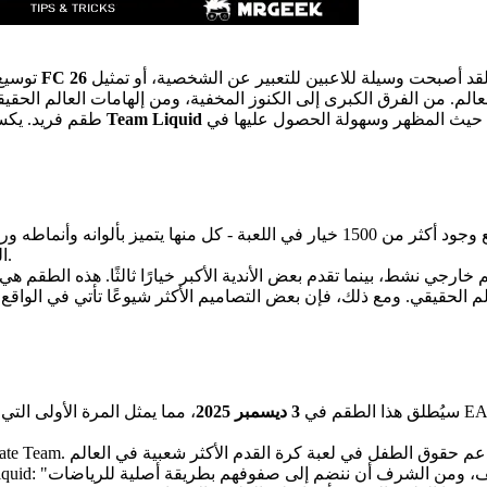
د أصبحت وسيلة للاعبين للتعبير عن الشخصية، أو تمثيل
FC 26
مع كل إصدار جديد، تواصل EA Sports FC توسيع هويتها البصرية - وقد يكون
 وسهولة الحصول عليها في Ultimate Team هذا
طقم فريد. يكسر هذا الدليل الخيارات البارزة، ويسلط الضوء على شراكة تاريخية بين
يمكن أن يكون اختيار الطقم المناسب لناديك صعبًا بشكل مدهش. مع وجود أكثر من 1500 خيا
التوجه مباشرة إلى سوق الانتقالات والتصفية حسب النادي الذي تختاره.
لحقيقي. ومع ذلك، فإن بعض التصاميم الأكثر شيوعًا تأتي في الواقع من
سيُطلق هذا الطقم في
3 ديسمبر 2025
، مما يمثل المرة الأولى التي يظهر فيها شعار