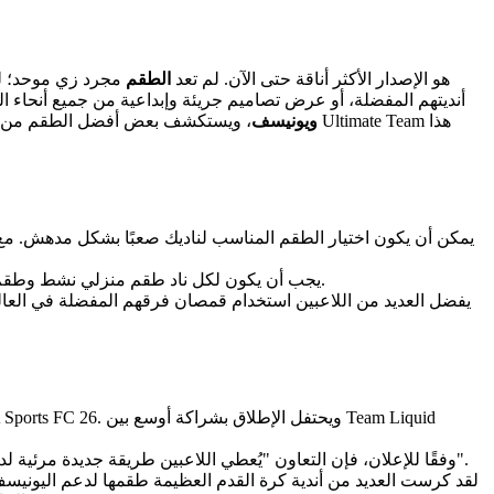
هو الإصدار الأكثر أناقة حتى الآن. لم تعد
الطقم
مجرد زي موحد؛ لق
Team Liquid ويونيسف
، ويستكشف بعض أفضل الطقم من حيث المظهر
في Ultimate Team، يجب أن يكون لكل ناد طقم منزلي نشط وطقم خارجي نشط، بينما تقدم بعض الأندية الأكبر خيارًا ثالثًا. هذه الطقم هي للزينة فقط وليس لها أي تأثير على طريقة اللعب.
يفضل العديد من اللاعبين استخدام قمصان فرقهم المفضلة في العالم ا
يمكن للاعبين فتح الطقم من خلال إكمال هدف داخل اللعبة في Ultimate Team. وفقًا للإعلان، فإن التعاون "يُعطي اللاعبين طريقة جديدة مرئية لدعم حقوق الطفل في لعبة كرة القدم الأكثر شعبية في العالم".