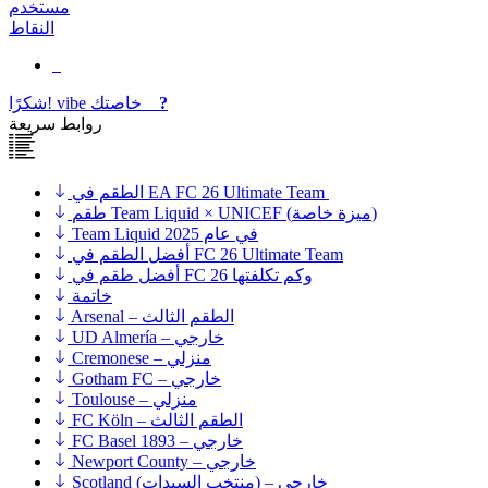
مستخدم
النقاط
?
خاصتك
vibe
شكرًا!
روابط سريعة
الطقم في EA FC 26 Ultimate Team
طقم Team Liquid × UNICEF (ميزة خاصة)
Team Liquid في عام 2025
أفضل الطقم في FC 26 Ultimate Team
أفضل طقم في FC 26 وكم تكلفتها
خاتمة
Arsenal – الطقم الثالث
UD Almería – خارجي
Cremonese – منزلي
Gotham FC – خارجي
Toulouse – منزلي
FC Köln – الطقم الثالث
FC Basel 1893 – خارجي
Newport County – خارجي
Scotland (منتخب السيدات) – خارجي