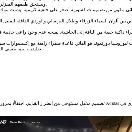
ويستحق طقمهم المنزلي ذكرًا مشرفًا أيضًا، حيث يتميز بجماليات شبكية ذات طابع قديم.
ئي مكون من تصميمات كسورية أصغر على خلفية كريمية. يشتت موقع الر
الث لبوروسيا دورتموند هو الفائز. قاعدة صفراء زاهية مع إكسسوارات س
تقليدية، بينما تضيف التفاصيل الزهرية الدقيقة عبر القماش لمسة أنيقة بشكل مدهش.