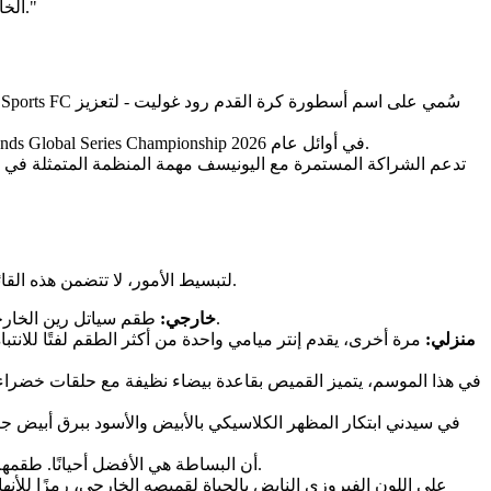
الإلكترونية والألعاب. سي يرتدي تشكيلة EA FC الخاصة بنا الطقم الرقمي أيضًا على الملعب الافتراضي، ونحن نتوقع موسمًا آخر حافلاً بالبطولات."
في نوفمبر، عاد Team Liquid أيضًا إلى رياضات Apex Legends الإلكترونية بالتعاون مع Alienware، مع خطط للمنافسة في بطولة Apex Legends Global Series Championship في أوائل عام 2026.
تدعم الشراكة المستمرة مع اليونيسف مهمة المنظمة المتمثلة في ر
لتبسيط الأمور، لا تتضمن هذه القائمة أي طقم إصدار محدود أو طقم كلاسيكي يمكن شراؤها فقط من المتجر - كل طقم مذكور هنا يمكن الحصول عليه من خلال اللعب العادي.
طقم سياتل رين الخارجي هو طقم بارز، يتميز بأشعة شمس ذهبية أنيقة تنتشر عبر القميص، مقترنة بلمسات زرقاء داكنة لمظهر راقٍ وحديث.
Seattle Reign – خارجي:
Inter Miami – منزلي:
مرة أخرى، يقدم إنتر ميامي واحدة من أكثر الطقم لفتًا للانتباه
يثبت LAFC أن البساطة هي الأفضل أحيانًا. طقمهم الخارجي هو تصميم أبيض بالكامل ناصع مع تفاصيل ذهبية خفية، مما يقدم خيارًا أنيقًا ونظيفًا لأي فريق.