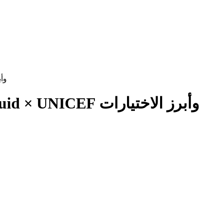
أفضل طقم
أفضل طقم في FC 26: Team Liquid × UNICEF وأبرز الاختيارات