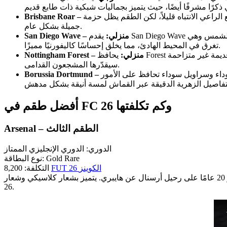
اعي الانتباه قليلاً، لكن الطقم يظل حزمة
جميلة بشكل عام.
San Diego Wave – منزلي:
يقدم San Diego Wave تصميمًا لافتًا مستوحى من غروب الشمس في المدينة. يدمج القميص بين ألوان السماء الزرقاء وظلال البرتقالي والوردي الدافئة لتمثيل الشمس وهي
تغرق في المحيط الهادئ، مما يخلق إحساسًا كاليفورنيًا مميزًا.
Nottingham Forest – منزلي:
يحافظ Forest على الكلاسيكية بقميص أحمر نظيف يتميز بخطوط رفيعة بيضاء وحمراء داكنة خفية من الياقة إلى الحاشية. يمنحه عدم وجود راعي جاذبية قديمة غير متزاحمة
سيقدّرها المشجعون القدامى.
وداء وسراويل سوداء تحافظ على الأمور
أفضل طقم في FC 26 وكم تكلفتها
Arsenal – الطقم الثالث
الدوري: الدوري الإنجليزي الممتاز
نوع البطاقة: Gold Rare
FUT 26 الکوینز
التكلفة: 8,200
تصميم مذهل مستوحى من الطراز القديم، احتفالًا بمرور 20 عامًا على رحيل أرسنال عن هايبري. يتميز بشعار كلاسيكي وشعار Adidas القديم المحبوب، مما يجعله أحد أكثر الطقم التي تثير الحنين البصري في FC
26.