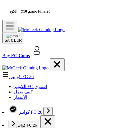
– الكود: Final26
خصم 10٪
SA
€ EUR
Buy
FC Coins
كواينز FC 26
الکوینز FC اشتری
كيف يعمل
الأسعار
كواينز FC 26
كواينز FC 26