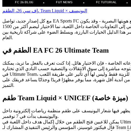
إف سي 26، الطقم، Team Liquid × اليونيسف
أنديتهم المفضلة، أو عرض تصاميم جريئة وإبداعية من جميع أنحاء العالم. من الفرق الكبرى إلى الكنوز المخفية، ومن إلهامات العالم الحقيقي إلى التعاونات الخاصة داخل اللعبة، نما الاختيار ليضم أكثر من 1500
العام.
الطقم في EA FC 26 Ultimate Team
ر في اللعبة - كل منها يتميز بألوانه وأنماطه ورعاته الخاصة - فإن الاختيار هائل. إذا كنت تعرف بالفعل ما تريد، يمكنك
 أندية أقل شهرة، مما يوفر مظهرًا فريدًا وجذابًا يساعد فريقك على
التميز.
طقم Team Liquid × UNICEF (ميزة خاصة)
 اليونيسف على طقم منظمة رياضات إلكترونية داخل EA Sports FC 26. ويحتفل الإطلاق بشراكة أوسع بين Team Liquid
واليونيسف بدأت في 7 نوفمبر.
قال فيكتور غوسينز، المؤسس والرئيس التنفيذي المشارك لـ Team Liquid: "لقد كرست العديد من أندية كرة القدم العظيمة طقمها لدعم اليونيسف، ومن الشرف أن ننضم إلى صفوفهم بطريقة أصلية للرياضات