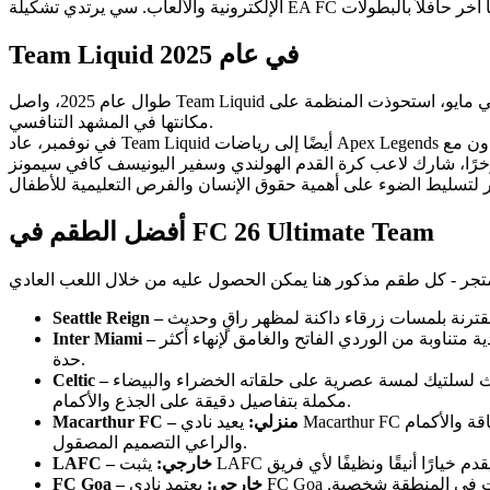
Team Liquid في عام 2025
طوال عام 2025، واصل Team Liquid توسيع وجوده عبر الرياضات الإلكترونية. في مايو، استحوذت المنظمة على Team Gullit - وهو فريق EA Sports FC سُمي على اسم أسطورة كرة القدم رود غوليت - لتعزيز
مكانتها في المشهد التنافسي.
خرًا، شارك لاعب كرة القدم الهولندي وسفير اليونيسف كافي سيمونز
أفضل الطقم في FC 26 Ultimate Team
ة متناوبة من الوردي الفاتح والغامق لإنهاء أكثر
حدة.
ته الخضراء والبيضاء iconic. في هذا الموسم، يتميز القميص بقاعدة بيضاء نظيفة مع حلقات خضراء حية تشبه الليزر تتقدم على المقدمة،
مكملة بتفاصيل دقيقة على الجذع والأكمام.
Macarthur FC – منزلي:
يعيد نادي Macarthur FC في سيدني ابتكار المظهر الكلاسيكي بالأبيض والأسود ببرق أبيض جريء ومائل يتجه للأسفل عبر القميص. وتكمل اللمسات الذهبية على الياقة والأكمام
والراعي التصميم المصقول.
LAFC – خارجي:
FC Goa – خارجي:
يعتمد نادي FC Goa على اللون الفيروزي النابض بالحياة لقميصه الخارجي، رمزًا للأنهار الـ 11 في غوا. وتضيف الرسوم التوضيحية المجردة للحيوانات والنباتات في المنطقة شخصية.