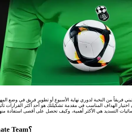
ار الهداف المناسب في مقدمة تشكيلتك هو أحد أكثر القرارات تأثيراً التي تتخذها. يصنف هذ
ما الذي يجعل مهاجماً عظيماً في FC 25 Ultimate Team؟