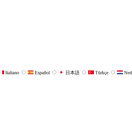
Italiano
Español
日本語
Türkçe
Ned