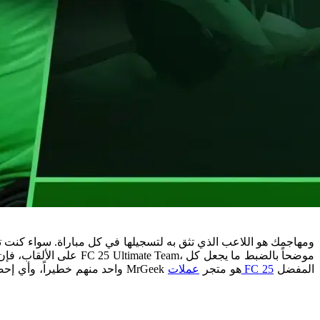
على الألقاب، فإن اختي
المفضل
عملات FC 25
واحد منهم خطيراً، وأي إحصائيات التسديد هي الأكثر أهمية، وكيف تحصل على أقصى استفادة منهم في تشكيلتك. للاستثمار في أي من هؤلاء الهدافين من النخبة، فإن MrGeek هو متجر