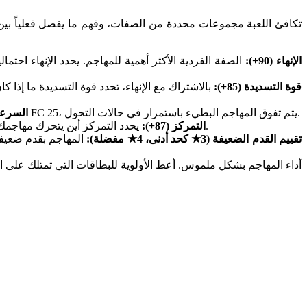
الإنهاء (90+):
قوة التسديدة (85+):
بالاشتراك مع الإنهاء، تحدد قوة التسديدة ما إذ
تسمح السرعة لمهاجمك باستغلال المساحة خلف خط الدفاع واستعادة الكرات المفقودة قبل المدافعين. في ميتا السرعة في FC 25، يتم تفوق المهاجم البطيء باستمرار في حالات التحول.
السرعة (5
يحدد التمركز أين يتحرك مهاجمك بدون كرة. مهاجم بتمركز عالٍ يجد تلقائياً المساحات التي تخلق فرص التسجيل — مما يقلل من العمل اليدوي المطلوب لتهيئة الفرص.
التمركز (87+):
تقييم القدم الضعيفة (3★ كحد أدنى، 4★ مفضلة):