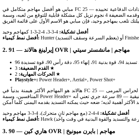
مبابي هو أفضل مهاجم متكامل في FC 25 وربما بطاقة الهجوم الأكثر اكتمالاً في اللعبة بتقييمه الأساسي. توليفته من 97 سرعة و93 تسديد تخلق تهديداً مزدوجاً لا تستطيع معظم الإعدادات الدفاعية تحييده —
يسجل الفرص التي يضيعها الهدافون الأبطأ، ويخلق المسافة لتلقي تلك الفرص في المقام الأول. حركاته المهارية 5 نجوم وقدمه الضعيفة 4 نجوم تزيل كل مشكلة قابلية للتوقع من لعبه، وسمة Finesse Shot+ تجعل
أفضل تشكيلة:
4-3-3، 4-2-3-1 كمهاجم وحيد
أفضل نمط كيمياء:
2. إيرلينغ هالاند — 91 OVR | مهاجم | مانشستر سيتي
3 ★
القدم الضعيفة:
2 ★
الحركات المهارية:
Playstyle+:
Power Header+, Aerial+, Power Shot+
هالاند هو المهاجم الأكثر هيمنة بدنياً في FC 25 — مبني كقلب دفاع لكنه يتحرك كمهاجم. قوة تسديده 96 تجعل تسديداته القوية من أي مكان داخل أو خارج المنطقة مباشرة تبدو مؤلمة لحراس المرمى
المنافسين، وسمة Power Header+ تجعله التهديد الهوائي الأكثر خطورة من العرضيات والكرات الثابتة في اللعبة. ما يميز هالاند عن المهاجمين البدنيين الآخرين هو سرعته الحقيقية — 89 سرعة جري تعني أنه
أفضل تشكيلة:
4-4-2 (مع مهاجم ثانٍ متحرك)، 4-3-3 مهاجم وحيد
أفضل نمط كيمياء:
3. هاري كين — 90 OVR | مهاجم | بايرن ميونيخ