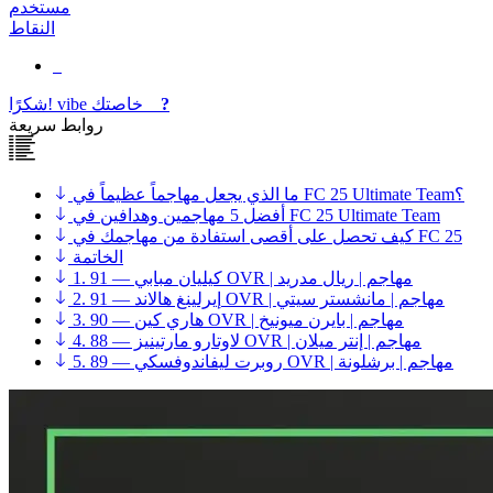
مستخدم
النقاط
?
خاصتك
vibe
شكرًا!
روابط سريعة
ما الذي يجعل مهاجماً عظيماً في FC 25 Ultimate Team؟
أفضل 5 مهاجمين وهدافين في FC 25 Ultimate Team
كيف تحصل على أقصى استفادة من مهاجمك في FC 25
الخاتمة
1. كيليان مبابي — 91 OVR | مهاجم | ريال مدريد
2. إيرلينغ هالاند — 91 OVR | مهاجم | مانشستر سيتي
3. هاري كين — 90 OVR | مهاجم | بايرن ميونيخ
4. لاوتارو مارتينيز — 88 OVR | مهاجم | إنتر ميلان
5. روبرت ليفاندوفسكي — 89 OVR | مهاجم | برشلونة