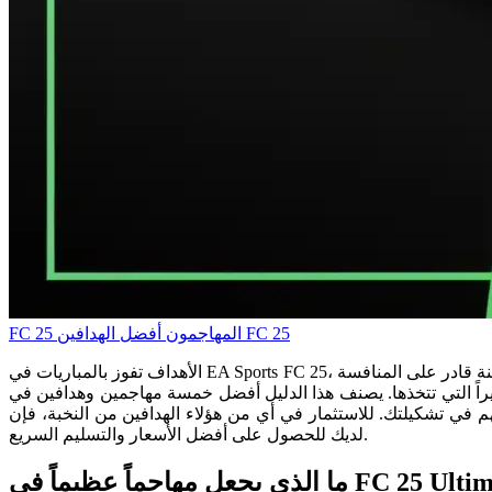
أفضل الهدافين FC 25
المهاجمون
FC 25
الأهداف تفوز بالمباريات في EA Sports FC 25، ومهاجمك هو اللاعب الذي تثق به لتسجيلها في كل مباراة. سواء كنت تبني فريقاً من النخبة لدوري نهاية الأسبوع أو تطوير فريق في وضع المهنة قادر على المنافسة
ا الدليل أفضل خمسة مهاجمين وهدافين في FC 25 Ultimate Team، موضحاً بالضبط ما يجعل كل
لديك للحصول على أفضل الأسعار والتسليم السريع.