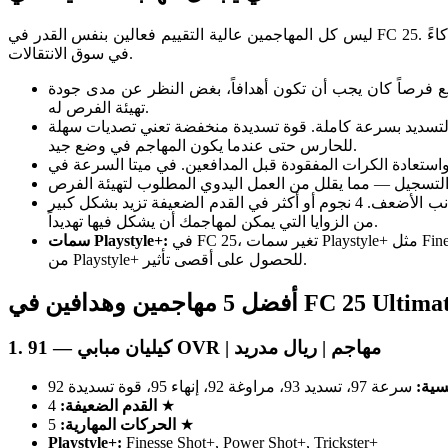
ليس كل المهاجمين عالية التقييم فعالين بنفس القدر في FC 25. تكافئ اللعبة مجموعات محددة من الصفات، وفهم ما يفصل فعلياً بين الهداف من النخبة والمهاجم العادي يساعدك في اتخاذ قرارات أكثر ذكاءً
في سوق الانتقالات.
أكثر أهمية للمهاجم. يحدد الإنهاء احتمالية التسجيل من داخل المنطقة وحولها. مهاجم بإنهاء أقل من 90 سيضيع فرصاً كان يجب أن تكون أهدافاً، بغض النظر عن مدى جودة
تهيئة الفرص له.
 التسديد بسرعة كاملة. قوة تسديدة منخفضة تعني تصديات سهلة
للحارس حتى عندما يكون المهاجم في وضع جيد.
المهاجم بقدم ضعيفة نجمتين يمكن استغلاله — سيجبرك الخصوم على التوجه إلى تلك الجانب الأضعف. 4 نجوم أو أكثر في القدم الضعيفة تزيد بشكل كبير
من الزوايا التي يمكن لمهاجمك أن يشكل فيها تهديداً.
في FC 25، تغير سمات Playstyle+ مثل Finesse Shot+ و Power Header+ و Incisive Pass+ أداء المهاجم بشكل ملموس. أعط الأولوية للبطاقات التي تمتلك على الأقل سمة هجومية واحدة
سمات Playstyle+:
من Playstyle+ للحصول على أقصى تأثير.
هدافين في FC 25 Ultimate Team
1. كيليان مبابي — 91 OVR | مهاجم | ريال مدريد
سية:
سرعة 97، تسديد 93، مراوغة 92، إنهاء 95، قوة تسديدة 92
4 ★
القدم الضعيفة:
5 ★
الحركات المهارية:
Playstyle+:
Finesse Shot+, Power Shot+, Trickster+