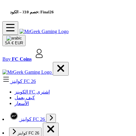
– الكود: Final26
خصم 10٪
SA
€ EUR
Buy
FC Coins
كواينز FC 26
الکوینز FC اشتری
كيف يعمل
الأسعار
كواينز FC 26
كواينز FC 26