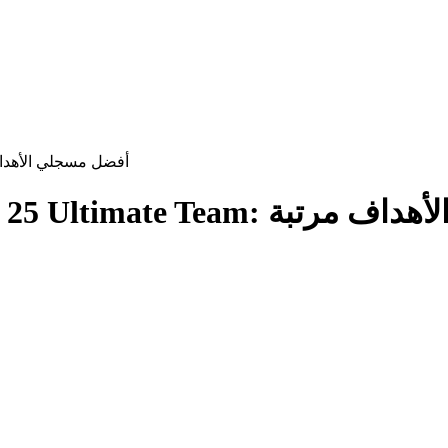
أفضل 5 مهاجمين وهدافين في FC 25 Ultimate Team: أف
FC 25 U: أفضل مسجلي الأهداف مرتبة