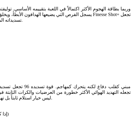
تسديداته المنحنية من الجانب الأيمن للمنطقة شبه مستحيلة التصدي. إذا كانت تشكيلتك تلعب بمهاجم وحيد، فإن مبابي هو الاسم الأول على قائمة الفريق.
ليس خيار استلام ثابتاً بل تهديداً حقيقياً على الاندفاعات خلف الدفاع. قدمه الضعيفة 3 نجوم هي القيد الأكثر أهمية لديه؛ ضعه حيث يمكنه التسديد بقدمه اليمنى كلما أمكن.
Hawk (يعزز السرعة والتسديد والقوة البدنية في وقت واحد) أو Deadeye (إذا كانت العرضيات والتسديدات البعيدة هي الأولوية)