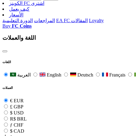
الکوینز FC اشتری
كيف يعمل
الأسعار
Loyalty
EA FC المقالات
المراجعات
الدورة التعليمية
Buy
FC Coins
اللغة والعملات
اللغات
Français
Deutsch
English
العربية
العملات
€
EUR
£
GBP
$
USD
R$
BRL
ƒ
CHF
$
CAD