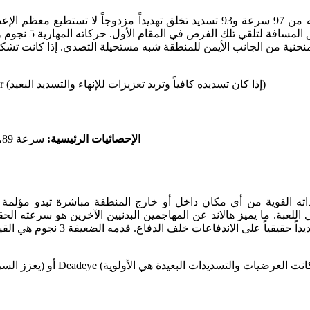
Hunter (يعظم السرعة وسقف التسديد) أو Finisher (إذا كان تسديده كافياً وتريد تعزيزات للإنهاء والتسديد البعيد)
الإحصائيات الرئيسية:
سرعة 89، تسديد 94، قوة بدنية 91، إنهاء 95، دقة رأس 90، قوة تسديدة 96